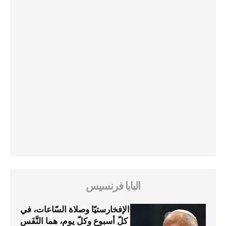
البابا فرنسيس
الإفخارستيّا وصلاة السّاعات، في
كلّ أسبوع وكلّ يوم، هما النَّفَس