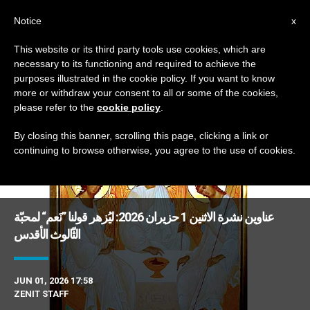
AR
Notice
x
This website or its third party tools use cookies, which are
necessary to its functioning and required to achieve the
DAY
purposes illustrated in the cookie policy. If you want to know
June 1st, 2026
more or withdraw your consent to all or some of the cookies,
please refer to the
cookie policy
.
By closing this banner, scrolling this page, clicking a link or
continuing to browse otherwise, you agree to the use of cookies.
DERNIÈRES NOUVELLES
عناوين نشرة الاثنين 1 حزيران 2026: ليُزهر قولنا ”نَعم“ لمحبّة
الثّالوث الأقدس
JUN 01, 2026 17:58
ZENIT STAFF