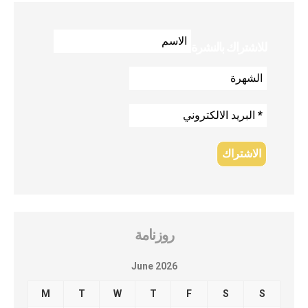
للاشتراك بالنشرة
روزنامة
June 2026
M
T
W
T
F
S
S