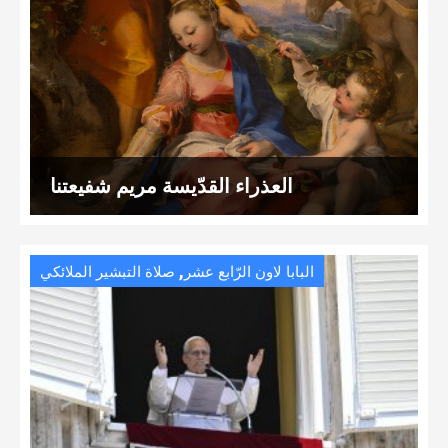
العذراء القدّيسة مريم شفيعتنا
,
البابا لاون الرّابع عشر
صلاة التبشير الملائكي