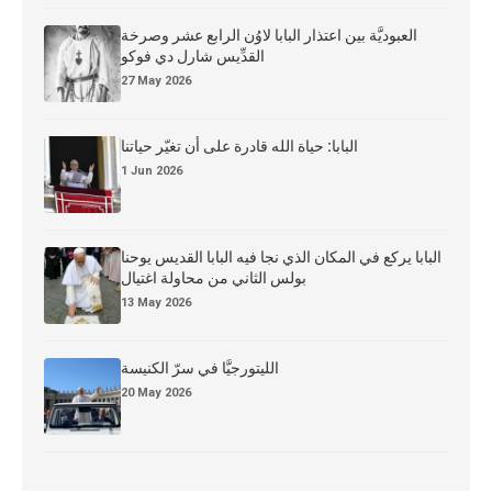
العبوديَّة بين اعتذار البابا لاوُن الرابع عشر وصرخة
القدِّيس شارل دي فوكو
27 May 2026
البابا: حياة الله قادرة على أن تغيّر حياتنا
1 Jun 2026
البابا يركع في المكان الذي نجا فيه البابا القديس يوحنا
بولس الثاني من محاولة اغتيال
13 May 2026
الليتورجيَّا في سرّ الكنيسة
20 May 2026