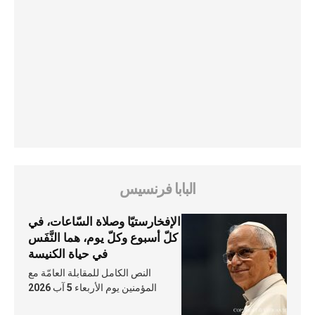
البابا فرنسيس
الإفخارستيّا وصلاة السّاعات، في
كلّ أسبوع وكلّ يوم، هما النَّفَس
في حياة الكنيسة
النص الكامل للمقابلة العامّة مع
المؤمنين يوم الأربعاء 5 آب 2026