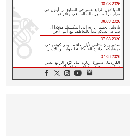
08.08.2026
البابا لاوُن الرابع عشر في السابع من أيلول في
مزار أم المشورة الصالحة في جناتزانو
08.08.2026
بارولين يختتم زيارته إلى المكسيك مؤكدا أن
صناعة السلام تبدأ بالتعاطف مع ألم الآخر
07.08.2026
صدور بيان ختامي لأول لقاء مسيحي كونفوشي
بمشاركة الدائرة الفاتيكانية للحوار بين الأديان
07.08.2026
الكاردينال ستورلا: زيارة البابا لاوُن الرابع عشر
ستكون بشرى سارة للأوروغواي بأكملها
07.08.2026
الفاتيكان يعلن برنامج الزيارة الرسولية للبابا لاوُن
الرابع عشر إلى فرنسا
07.08.2026
في الذكرى الـ ٨١ لحادثة هيروشيما الكنيسة في
اليابان تنظم ١٠ أيام للصلاة على نية السلام
07.08.2026
الكنيسة في الأوروغواي: زيارة البابا ستعزز
الإيمان والرجاء
06.08.2026
الاجتماع الشهري للمطارنة الموارنة