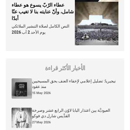
عطاء الرّبّ يسوع هو عطاء
شامل، وأنّ عنايته بنا لا تغيب عنّا
أبدًا
النص الكامل لصلاة التبشير الملائكي
يوم الأحد 2 آب 2026
الأخبار الأكثر قراءة
نيجيريا: تضليل إعلامي لإخفاء العنف بحق المسيحيين
منذ عقود
15 May 2026
العبوديَّة بين اعتذار البابا لاوُن الرابع عشر وصرخة
القدِّيس شارل دي فوكو
27 May 2026