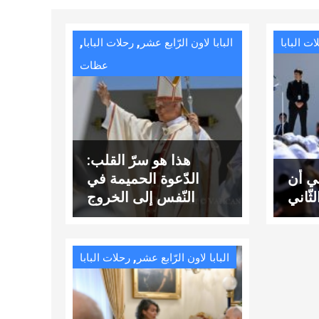
,
,
ات البابا
البابا لاون الرّابع عشر
رحلات البابا
عظات
هذا هو سرّ القلب:
ني أن
الدّعوة الحميمة في
ثّاني
النّفس إلى الخروج
واللقاء
,
البابا لاون الرّابع عشر
رحلات البابا