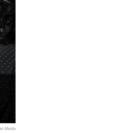
an Media