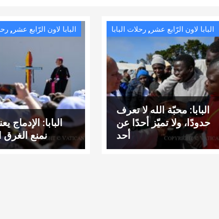
,
,
البابا لاون الرّابع عشر
رحلات البابا
البابا لاون الرّابع عشر
رحل
البابا: محبّة الله لا تعرف
حدودًا، ولا تميّز أحدًا عن
البابا: الإدماج يع
أحد
نمنع الغرق ال