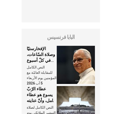
البابا فرنسيس
الإفخارستيّا
وصلاة السّاعات،
في كلّ أسبوع
وكلّ يوم، هما
النص الكامل
النَّفَس في حياة
للمقابلة العامّة مع
الكنيسة
المؤمنين يوم الأربعاء
5 آب 2026
عطاء الرّبّ
يسوع هو عطاء
شامل، وأنّ عنايته
بنا لا تغيب عنّا
النص الكامل لصلاة
أبدًا
التبشير الملائكي يوم