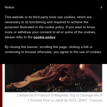
AR
Notice
x
This website or its third party tools use cookies, which are
necessary to its functioning and required to achieve the
,
تأمّلات
قديسون وطوباويون
purposes illustrated in the cookie policy. If you want to know
more or withdraw your consent to all or some of the cookies,
please refer to the
cookie policy
.
By closing this banner, scrolling this page, clicking a link or
continuing to browse otherwise, you agree to the use of cookies.
L'extase De St François © Wikipedia. Org Le Caravage Mis À
L’honneur Pour Le Jubilé De 2025 | ZENIT - Français