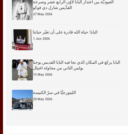
العبوديَّة بين اعتذار البابا لاوُن الرابع عشر وصرخة
القدِّيس شارل دي فوكو
27 May 2026
البابا: حياة الله قادرة على أن تغيّر حياتنا
1 Jun 2026
البابا يركع في المكان الذي نجا فيه البابا القديس يوحنا
بولس الثاني من محاولة اغتيال
13 May 2026
الليتورجيَّا في سرّ الكنيسة
20 May 2026