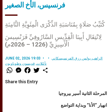
فرنسيس، الأخ الصغير
كُتَيِّبُ صَلَاةٍ بِمُنَاسَبَةِ الذِّكْرَى الْمِئَوِيَّةِ الثَّامِنَةِ
لِانْتِقَالِ أَبِينَا الْقِدِّيسِ السَّارُوفِيِّ فَرَنْسِيسَ
الْأَسِيزِيِّ (1226 – 2026م)
الراهب بولس رزق الفرنسيسكاني
JUNE 02, 2026 19:03
تأمّلات
,
قديسون وطوباويون
W
M
F
T
S
h
e
a
w
h
a
s
c
i
a
t
s
e
t
r
Share this Entry
s
e
b
t
e
A
n
o
e
p
g
o
r
المرحلة الثانية أسير بيروجيا
p
e
k
r
انهيار “الأنا” وبداية التواضع