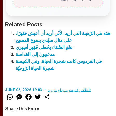
Related Posts:
هذه هي الرّهبنة التي أريد، لأنّي أريد أن أعيش فقيرًا،
على مثال سيّدي يسوع المسيح
نَحْوَ السَّمَاءِ بِخُطَى فَقِيرِ أَسِيزِي
مدعوون إلى القداسة
في الفردوس كانت شجرة الحياة. وفي الكنيسة
شجرة الحياة الرّوحيّة
تأمّلات
,
قديسون وطوباويون
JUNE 02, 2026 19:03
W
M
F
T
S
h
e
a
w
h
a
s
c
i
a
t
s
e
t
r
Share this Entry
s
e
b
t
e
A
n
o
e