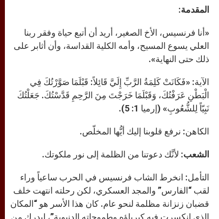
المقدمة:
«أنا فرنسيس، الأخ الصغير، أريد أن أتبع حياة وفقر ربنا
العلي يسوع المسيح، وأمه الكلية القداسة، وأن أثابر على
ذلك حتى النهاية».
الآية: «فَكَانَتْ كَلِمَةُ الرَّبِّ إِلَيَّ قَائِلاً: قَبْلَمَا صَوَّرْتُكَ فِي
الْبَطْنِ عَرَفْتُكَ، وَقَبْلَمَا خَرَجْتَ مِنَ الرَّحِمِ قَدَّسْتُكَ. جَعَلْتُكَ
نَبِيّاً لِلشُّعُوبِ» (إرميا 1: 5).
الكاهن: نرفع قلوبنا إليك أيُّها المخلّص.
الشعب:
لأنَّك دعوتنا من الظلمة إلى نور ملكوتك.
التأمل: انخرط الشاب فرنسيس في الحرب ساعياً وراء
لقب “الفارس” والمجد العسكري، لكن رحلته انتهت خلف
قضبان زنزانة مظلمة لنحو عام. كان هذا الأسر هو “المكان
الذي انكسرت فيه كبرياؤه وطموحاته الدنيوية”، ليدرك من