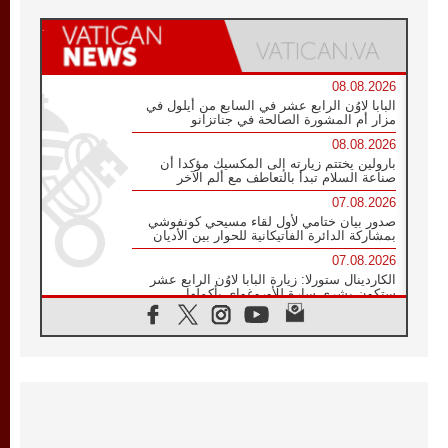
08.08.2026
البابا لاوُن الرابع عشر في السابع من أيلول في
مزار أم المشورة الصالحة في جناتزانو
08.08.2026
بارولين يختتم زيارته إلى المكسيك مؤكدا أن
صناعة السلام تبدأ بالتعاطف مع ألم الآخر
07.08.2026
صدور بيان ختامي لأول لقاء مسيحي كونفوشي
بمشاركة الدائرة الفاتيكانية للحوار بين الأديان
07.08.2026
الكاردينال ستورلا: زيارة البابا لاوُن الرابع عشر
ستكون بشرى سارة للأوروغواي بأكملها
07.08.2026
الفاتيكان يعلن برنامج الزيارة الرسولية للبابا لاوُن
الرابع عشر إلى فرنسا
07.08.2026
في الذكرى الـ ٨١ لحادثة هيروشيما الكنيسة في
اليابان تنظم ١٠ أيام للصلاة على نية السلام
07.08.2026