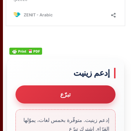
إدعم زينيت
تبرّع
إدعم زينيت. متوفّرة بخمس لغات، يموّلها
القرّاء. إشترك تبرّع