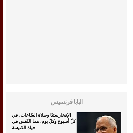
البابا فرنسيس
الإفخارستيّا وصلاة السّاعات، في
كلّ أسبوع وكلّ يوم، هما النَّفَس في
حياة الكنيسة