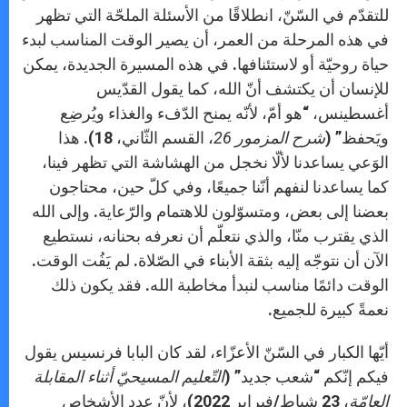
للتقدّم في السّنّ، انطلاقًا من الأسئلة الملحّة التي تظهر
في هذه المرحلة من العمر، أن يصير الوقت المناسب لبدء
حياة روحيّة أو لاستئنافها. في هذه المسيرة الجديدة، يمكن
للإنسان أن يكتشف أنّ الله، كما يقول القدّيس
أغسطينس، “هو أمّ، لأنّه يمنح الدّفء والغذاء ويُرضِع
ويَحفظ” (
شرح المزمور 26
، القسم الثّاني، 18). هذا
الوَعي يساعدنا لألّا نخجل من الهشاشة التي تظهر فينا،
كما يساعدنا لنفهم أنّنا جميعًا، وفي كلّ حين، محتاجون
بعضنا إلى بعض، ومتسوّلون للاهتمام والرّعاية. وإلى الله
الذي يقترب منّا، والذي نتعلّم أن نعرفه بحنانه، نستطيع
الآن أن نتوجّه إليه بثقة الأبناء في الصّلاة. لم يَفُت الوقت.
الوقت دائمًا مناسب لنبدأ مخاطبة الله. فقد يكون ذلك
نعمةً كبيرة للجميع.
أيّها الكبار في السّنّ الأعزّاء، لقد كان البابا فرنسيس يقول
فيكم إنّكم “شعب جديد” (
التّعليم المسيحيّ أثناء المقابلة
العامّة
، 23 شباط/فبراير 2022)، لأنّ عدد الأشخاص