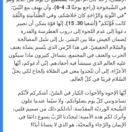
في الشّيخوخة (راجع يوحنّا 3، 4-6)، وأن يهتف مع النّبيّ:
“في التَّوبَةِ والرَّاحَةِ كانَ خَلاصُكم، وفي الطُّمَأنينَةِ والثِّقَةِ
كانَت قُوَّتُكم” (أشعيا 30، 15). إنّها قوّة يمكن أن تصير
دعوةً إلى عدم اللجوء إلى دروب الغطرسة والقدرة
لِضمان العيش معًا بين البشر، بل إلى سُبل المصالحة
والسّلام الحقيقيّ. في هذا الزّمن الذي يتّسم بشدّة بعنف
الحرب والعنف في المجتمع، يتساءل كثيرون ماذا سيكون
عليه العالم الذي سينشأ فيه أحفادهم. إنّي أدعوكم، أيّها
الأعزّاء، إلى أن تتّحدوا معي في الصّلاة بإلحاح لكي يحلّ
السّلام قريبًا في كلّ العالم.
أيّها الإخوة والأخوات الكبار في السّنّ، أشكركم لأنّكم
تساندونني كلّ يوم بصلواتكم، ولا سيّما عندما تتلون
السُّبحة الورديّة المقدّسة. أبادلكم ذلك من صميم قلبي،
وأترك لكم هذه الأمنية: ليجدّدنا الرّبّ يسوع دائمًا في
الإيمان والرّجاء والمحبّة، هو الذي لا ينسانا أبدًا!