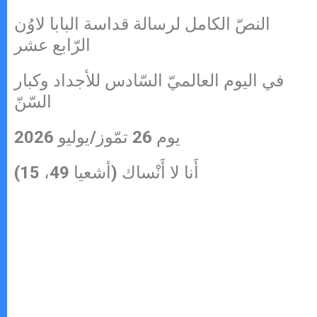
النصّ الكامل لرسالة قداسة البابا لاوُن
الرّابع عشر
في اليوم العالميّ السّادس للأجداد وكبار
السّنّ
يوم 26 تمّوز/يوليو 2026
أَنا لا أَنْساك (أشعيا 49، 15)