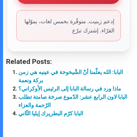
إدعم زينيت. متوفّرة بخمس لغات، يموّلها
القرّاء. إشترك تبرّع
Related Posts:
البابا: الله يعلّمنا أنّ الشّيخوخة في عينيه هي زمن
بركة ونعمة
ماذا ورد في رسالة البابا إلى الرئيس الأوكراني؟
البابا لاون الرابع عشر: الدّموع صرخة صامتة تطلب
الرّحمة والعزاء
البابا كرّم البطريرك إيليا الثّاني