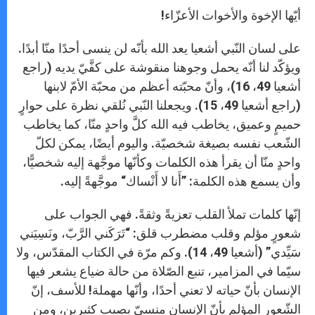
A
n
o
e
p
g
o
r
أيّها الإخوة والأخوات الأعزّاء!
p
e
k
r
على لسان النّبي أشعيا يعد الله بأنّه لن ينسى أحدًا منّا أبدًا.
ويؤكّد لنا أنّه يحمل وجوهنا منقوشة على كفَّيّ يديه (راجع
أشعيا 49، 16)، وأنّ محبّته أعظم من محبّة الأمّ لابنها
(راجع أشعيا 49، 15). ويجعلنا النّبي نُلقي نظرة على حوارٍ
حميمٍ وعميق، يخاطب فيه الله كلَّ واحدٍ منّا، كما يخاطب
الشّعب نفسه بصيغة شخصيّة. واليوم أيضًا، يمكن لكلّ
واحدٍ منّا أن يقرأ هذه الكلمات وكأنّها موجَّهة إليه شخصيًّا،
وأن يسمع هذه الكلمة: ”أَنا لا أَنْساك“ موجَّهةً إليه.
إنّها كلمات تملأ القلب تعزيةً وثقةً. فهي الجواب على
شعورٍ مؤلم وقلب مضطرب قلق: “تَرَكَني الرَّبّ، ونَسِيَني
سَيِّدي” (أشعيا 49، 14). وكم مرّة في الكتاب المقدّس، ولا
سيّما في المزامير، تنبع الصّلاة من حالة ضياع يشعر فيها
الإنسان بأنّ حياته لا تعني أحدًا، وأنّها مهملة! للأسف، إنّ
الشّعور المؤلم بأنّ الإنسان منسيّ يصيب كثيرين، ومن