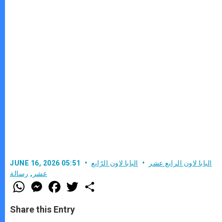
البابا لاون الرابع عشر
البابا لاون الرّابع
JUNE 16, 2026 05:51
عشر
,
رسالة
W
M
F
T
S
h
e
a
w
h
a
s
c
i
a
t
s
e
t
r
Share this Entry
s
e
b
t
e