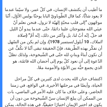
ما أطيب أن يكتشف الإنسان، في كلّ عمر، ولا سيّما عندما
لا يعود شابًّا، كما قال الطّوباويّ البابا يوحنّا بولس الأوّل، أنّنا
موجّهون “إلى قلب محبّةٍ إلهيّة لا تزول. فنحن نعلم أنّ
عينَي الله مفتوحتان علينا دائمًا، حتّى عندما يبدو أنّ الليل
قد حلّ. إنّه أبٌ لنا، بل وأكثر من ذلك، إنّه أمّ” (
صلاة
الملاك
، 10 أيلول/سبتمبر 1978). وإن لم يكن من السّهل
أن نفكّر بهذه الطّريقة، فإنّ الحقيقة تبقى أنّنا لا نكُفُّ عن
أن نكون أبناءً وبناتٍ لله حتّى في الشّيخوخة، ولذلك تظلّ
الدّعوة إلى أن نعود كلّ يوم إلى أحضان الله قائمًة، هو
الذي يجمع حبُّه بين الأبوّة والأمومة معًا.
اكتشاف حنان الله يحدث لدى كثيرين في كلّ مراحل
الحياة، وأيضًا في مرحلتها الأخيرة. في الواقع، في زمننا
الحاضر، وعلى خلاف ما كان عليه الأمر في الماضي، بات
من الممكن أن يبلغ الإنسان سنّ الشّيخوخة من دون أن
يكون قد اختبر الإيمان اختبارًا حقيقيًّا. في هذه الحالة، يمكن