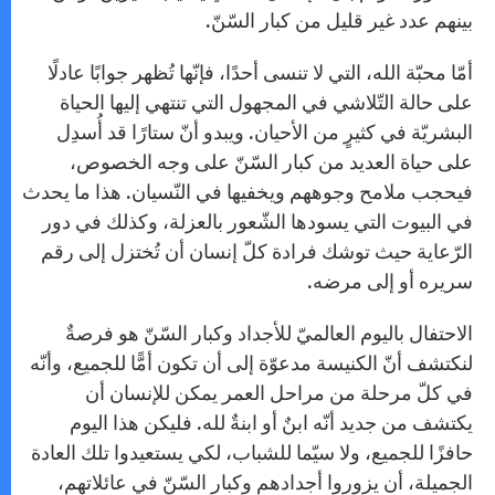
بينهم عدد غير قليل من كبار السّنّ.
أمّا محبّة الله، التي لا تنسى أحدًا، فإنّها تُظهر جوابًا عادلًا
على حالة التّلاشي في المجهول التي تنتهي إليها الحياة
البشريّة في كثيرٍ من الأحيان. ويبدو أنّ ستارًا قد أُسدِل
على حياة العديد من كبار السّنّ على وجه الخصوص،
فيحجب ملامح وجوههم ويخفيها في النّسيان. هذا ما يحدث
في البيوت التي يسودها الشّعور بالعزلة، وكذلك في دور
الرّعاية حيث توشك فرادة كلّ إنسان أن تُختزل إلى رقم
سريره أو إلى مرضه.
الاحتفال باليوم العالميّ للأجداد وكبار السّنّ هو فرصةٌ
لنكتشف أنّ الكنيسة مدعوّة إلى أن تكون أمًّا للجميع، وأنّه
في كلّ مرحلة من مراحل العمر يمكن للإنسان أن
يكتشف من جديد أنّه ابنٌ أو ابنةٌ لله. فليكن هذا اليوم
حافزًا للجميع، ولا سيّما للشباب، لكي يستعيدوا تلك العادة
الجميلة، أن يزوروا أجدادهم وكبار السّنّ في عائلاتهم،