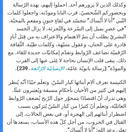
وكذلك الذين لا يزورهم أحد. احملوا إليهم، بهذه الرّسالة
وبحضوركم الشّخصيّ، قرب البابا ومودّته. واجعلوا كلمات
النّبي “أَنا لا أَنْساك” تتجسّد في لقاءٍ حنونٍ ومفعمٍ بالمحبّة.
“في عصرٍ يميل إلى السّرعة والتّجزئة، لا يزال الجسد
البشريّ يطلب أن يتمّ الاهتمام والاعتراف به من قِبَل أيادٍ
قادرة على الحنان، وعقول متنبّهة، وكلمات طيّبة. الثّقافة
الرّقميّة تضاعف الرّوابط وتقدّم إمكانيّات جديدة للقاء، مع
ذلك، يبقى قلب الإنسان بحاجة لا غِنَى عنها إلى القرب
والمودّة” (رسالة بابويّة عامّة،
الإنسانيّة الرّائعة
، 239).
الكنيسة تعرف آلام أبنائها كبار السّنّ، وتعلَم جيّدًا أنّه يُنظر
إليهم في كثير من الأحيان بأحكامٍ مسبقة ويُعتبرون عبئًا.
وهي تدرك أنّ اقتصادًا يتمحوّر حول الرّبح يُضعف الرّوابط
العائليّة، وتعلَم أنّ كثيرًا من كبار السّنّ يُترَكون بسبب
اضطرار أبنائهم إلى الهجرة أو، في بعض الحالات، إلى
القتال في الحروب. من أجل كلّ هذه الأسباب، يسعدها أن
تعلن وعد الله: “أَنا لا أَنْساك”.