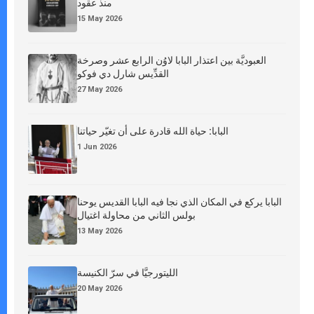
منذ عقود
15 May 2026
العبوديَّة بين اعتذار البابا لاوُن الرابع عشر وصرخة
القدِّيس شارل دي فوكو
27 May 2026
البابا: حياة الله قادرة على أن تغيّر حياتنا
1 Jun 2026
البابا يركع في المكان الذي نجا فيه البابا القديس يوحنا
بولس الثاني من محاولة اغتيال
13 May 2026
الليتورجيَّا في سرّ الكنيسة
20 May 2026