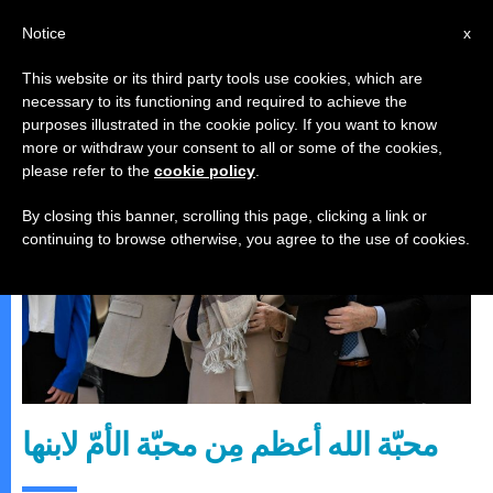
AR
Notice
x
This website or its third party tools use cookies, which are
necessary to its functioning and required to achieve the
,
البابا لاون الرّابع عشر
رسالة
purposes illustrated in the cookie policy. If you want to know
more or withdraw your consent to all or some of the cookies,
please refer to the
cookie policy
.
By closing this banner, scrolling this page, clicking a link or
continuing to browse otherwise, you agree to the use of cookies.
محبّة الله أعظم مِن محبّة الأمّ لابنها