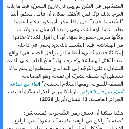
المتقدّمين في السّنّ لم يبلغ في تاريخ البشريّة قطّ ما بلغه
اليوم. لذلك فإنّه لمن الأهمّيّة بمكان أن نتأمّل معكم، أنتم
”الشّعب الجديد“، في ماذا يمكن أن تكون دعوتنا عندما
تغلب علينا الهشاشة، وهي رفيقة الإنسان منذ ولادته،
وكأنّها تفرض حضورها بقوّة. أودّ أن أقول لكم: لا تخافوا
من الهشاشة! فهذا الضّعف بالتّحديد يخفي في داخله
إمكانيّةً جديدة تُضيء أيضًا سائر مراحل الحياة. في الواقع،
عندما تُقبَل الهشاشة ويُعترف بها، “تفتَحُ القلب على الدّعم
المتبادل وعلى التّوجّه إلى الله الذي يستطيع أن يمنح ما لا
تستطيع أيّة سُلطَة بشريّة أن تمنحه وهو المصالحة
العميقة للقلوب، ومعها السّلام الحقيقيّ” (
لقاء مع جماعة
المؤمنين في الجزائر
، بازيليكا مريم العذراء سيِّدة أفريقيا،
الجزائر العاصمة، 13 نيسان/أبريل 2026).
هكذا يمكننا أن نعيش زمن الشّيخوخة كمسيحيّين:
”ضعفاء“ ولكن في الوقت نفسه ”لنا دعوة“. في الواقع،
الإنسان، رجلًا كان أم امرأة، يستطيع أن يولد من جديد وهو