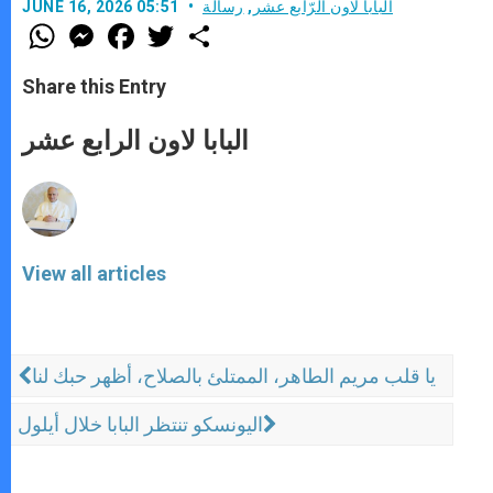
البابا لاون الرّابع عشر
,
رسالة
JUNE 16, 2026 05:51
W
M
F
T
S
h
e
a
w
h
a
s
c
i
a
t
s
e
t
r
Share this Entry
s
e
b
t
e
A
n
o
e
p
g
o
r
البابا لاون الرابع عشر
p
e
k
r
View all articles
يا قلب مريم الطاهر، الممتلئ بالصلاح، أظهر حبك لنا
اليونسكو تنتظر البابا خلال أيلول