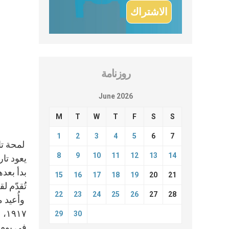
روزنامة
June 2026
M
T
W
T
F
S
S
1
2
3
4
5
6
7
لمحة تا
8
9
10
11
12
13
14
بدأ بعد
15
16
17
18
19
20
21
تُقدّم 
22
23
24
25
26
27
28
وأُعيد 
١٩١٧، عندما طلبت تكريس العالم لقلبها الطاهر.
29
30