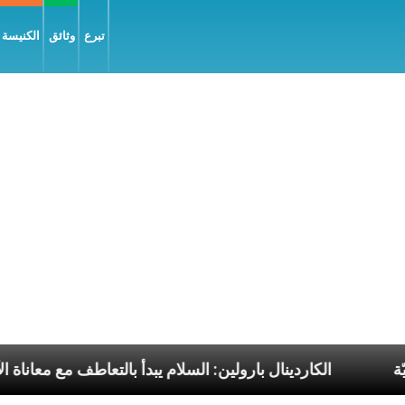
تبرع
وثائق
الكنيسة و
 البابا الرسوليّة
الكاردينال بارولين: السلام يبدأ بالت