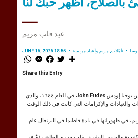
ئ بالصلاح، أظهر حبك لنا
عيد قلب مريم
وسا
تأمّلات
,
مريم وأعياد مريمية
JUNE 16, 2026 18:55
W
M
F
T
S
h
e
a
w
h
a
s
c
i
a
t
s
e
t
r
Share this Entry
s
e
b
t
e
A
n
o
e
p
g
o
r
p
e
k
يعود تاريخ هذا وبدء ممارسته بعد ظهور السيدة العذراء مريـم إلى القديس يوحنا إودس John Eudes في العام ١٦٤٤، والذي
r
ات والعبادات والإكرامات التي كانت في ذلك الوقت
ريم، في ظهوراتها في بلدة فاطيما في البرتغال عام
ني أنه كرّس الكنيسة والجنس البشري لقلب مريـم الطاهر، ثمَّ فِي