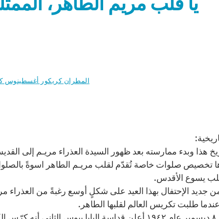
يا قلب مريم الطاهر، الممتل
المطران كريكور أغسطينوس ك
ريخية:
ها تخصيص صلوات خاصة تُقدّم لقلب مريـم الطاهر اسوةً بالصلو
لقلب يسوع الأقدس.
من جديد الإحتفال بهذا العيد على شكلٍ أوسع رغبةً من العذراء م
في يوم ٨ ديسمبر عام ١٩٤٢ أعلن قداسة البابا بيوس الثا