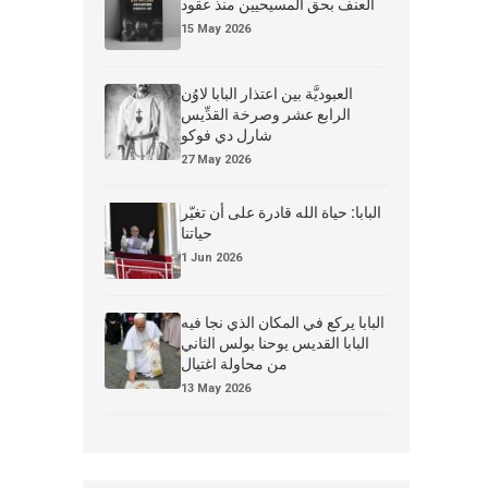
العنف بحق المسيحيين منذ عقود
15 May 2026
العبوديَّة بين اعتذار البابا لاوُن
الرابع عشر وصرخة القدِّيس
شارل دي فوكو
27 May 2026
البابا: حياة الله قادرة على أن تغيّر
حياتنا
1 Jun 2026
البابا يركع في المكان الذي نجا فيه
البابا القديس يوحنا بولس الثاني
من محاولة اغتيال
13 May 2026