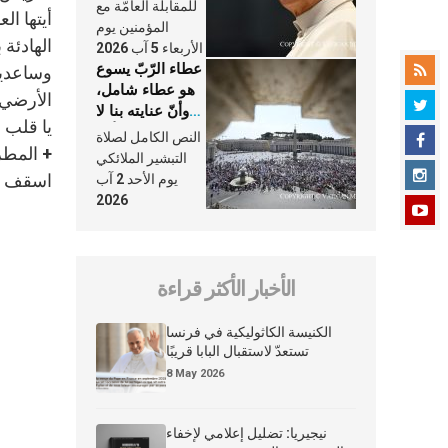
النَّفَس في حياة
للمقابلة العامّة مع
أيتها ال
الكنيسة
المؤمنين يوم
الهادئة
الأربعاء 5 آب 2026
عطاء الرّبّ يسوع
وساعديهم
هو عطاء شامل،
الأرضي ه
وأنّ عنايته بنا لا
يا قلب 
تغيب عنّا أبدًا
النص الكامل لصلاة
+ المط
التبشير الملائكي
اسقف ال
يوم الأحد 2 آب
2026
الأخبار الأكثر قراءة
الكنيسة الكاثوليكية في فرنسا
تستعدّ لاستقبال البابا قريبًا
8 May 2026
نيجيريا: تضليل إعلامي لإخفاء