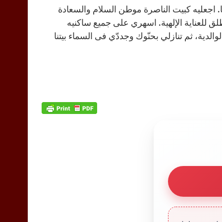
يعا. اجعليه كبيت الناصرة موطن السلام والسعادة
لق للعناية الإلهية. اسهري على جميع ساكنيه
لدية، ثم تنازلي بحنّوك وجددّي فى السماء بيتنا