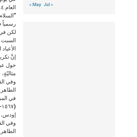
« May
Jul »
“السلام 
رسمياً في ٢٢ آب عا
السبت ا
الأعياد 
حول عباد
مثاليّةٍ
وفي الق
في المز
إودس.
وفي الق