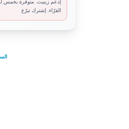
إدعم زينيت. متوفّرة بخمس لغا
القرّاء. إشترك تبرّع
السل