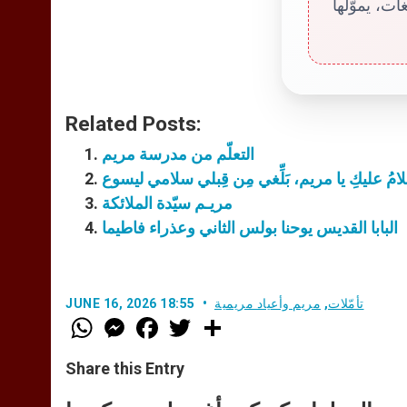
ت، يموّلها
Related Posts:
التعلّم من مدرسة مريم
امُ عليكِ يا مريم، بَلِّغي مِن قِبلي سلامي ليسوع
مريـم سيّدة الملائكة
البابا القديس يوحنا بولس الثاني وعذراء فاطيما
تأمّلات
,
مريم وأعياد مريمية
JUNE 16, 2026 18:55
W
M
F
T
S
h
e
a
w
h
a
s
c
i
a
t
s
e
t
r
Share this Entry
s
e
b
t
e
A
n
o
e