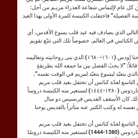
أعلن تخصيص عيداً لإكرام قلب مريم الطاهر في ٢٢ آب من كل عام لإلتماس شفاعة العذراء مريـم من أجل:
سة الفضيلة” فاحتفلت الكنيسة للمرة الأولى بهذا العيد
لى اليوم التالي الذي يصادف فيه عيد قلب يسوع الأقدس، أي
 الكنائس في العالم، خصوصاً تلك التي تتبّع تقويم
إنَّ تكريم قلب مريم الطاهر ليس بجديدٍ في تاريخ الكنيسة، فالقديس يوحنا إودس (١٦٠١-١٦٨٠) الذي بنى روحانيته وتعاليمه
لاً: “لا يجبُ الفصل بين ما جمعه الله بطريقةٍ
الذي يتعبّد ليسوع يتعبّد لمريم في الوقت نفسه”.
التاسع لعدّة كنائس أن تحتفل بعيد قلب مريم
الطاهر. كما كان قلب مريم الطاهر موضوع تأملٍ معمّقٍ عند القديس برناردوس (١٣٨٠-١٤٤٤) لتستعير منه الكنيسة دروساً
وكذلك كان الأسقف القديس فرنسيس دو سال
رّس نفسه له وكتب الكثير عنه متأثراً بالقديس يوحنا
التاسع لعدّة كنائس أن تحتفل بعيد قلب مريم
الطاهر. كما كان قلب مريم الطاهر موضوع تأملٍ معمّقٍ عند القديس برناردوس (1380-1444) لتستعير منه الكنيسة دروسًا