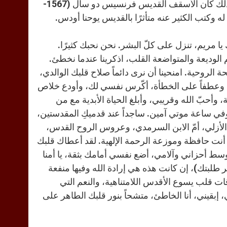
في المزامير (المأخوذة من آباء الكنيسة) خلال احتفالات قلب مريم. وكذلك كان الأسقف القديس فرنسيس دو سال (1567-
ا مريم، تنزل على كلّ البشر. نحن نحبك كثيرًا.
 الوديعة والمتواضعة القلب، اذكرينا عندما نخطئ.
الروحية. امنحينا أن نرى دائماً صلاح قلبك الوالدي،
بشر، وعطفاً على الخطأة، أكّرس نفسي لك، وأودع خلاص
وأحبّ الله وقريبي، وأبلغ الحياة الأبدية مع من
في ساعة موتي آمين. ساجداً عند قدميكِ المقدستين،
آب الأزلي، أمّ الابن السرمدي، وعروس الروح القدس،
أنت حافظة وموزعة الرحمة الإلهية. لقد أعطاك قلبك
فوسط أحزاني وآلامي، أضع نفسي أمامك بثقة، يا أمنا
ر طلبتك)، إن كانت هذه هي إرادة الله وفيها منفعة
ت قلب يسوع الأقدس اللامتناهية، والنعم التي
ي، إبقيني، أنا الخاطئ، متشحاً بنور قلبك الطاهر على