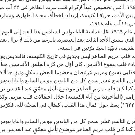
العام ١٩٤٤، 
بين الأمم، حريّة الكنيسة، إرتداد الخطأة، محبة الطهارة، وممار
م ١٩٤٨.
لكن في عام ١٩٦٩ نقل قداسة البابا بولس السادس هذا العيد إ
لذي يسبق الأحد الثالث بعد العنصرة. بالرغم من ذلك لا تزال بعض
القديمة، تعيّيد العيد مرّتين في السنة.
ة قلب يسوع الأقدس، كان أوّل من كرّم القلبين الأقدسين معاً قائ
، فقلبي يسوع ومريم مُرتبطان ببعضهما البعض بشكلٍ وثيقٍ جداً! ف
رن التاسع عشر سمح كل من البابوين بيوس السابع والبابا بيوس 
امير (المأخوذة من آباء الكنيسة) خلال احتفالات قلب مريم. 
(١٥٦٧-١٦٢٢) يعظ حول كمال هذا القلب، كمثالٍ في المحبّة لله. فك
رن التاسع عشر سمح كل من البابوين بيوس السابع والبابا بيوس 