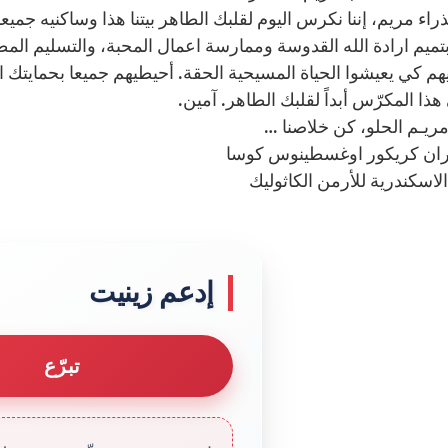
عذراء مريم، إننا نكرس اليوم لقلبك الطاهر بيتنا هذا وساكنيه جم
 بتميم ارادة الله القدوسة وممارسة اعمال المحبة، والتسليم المط
 كي يعيشوا الحياة المسيحية الحقة. أحيطيهم جميعا بحمايتك الوا
ذا المكرّس أبداً لقلبك الطاهر. آمين.
مريـم الحلو، كن خلاصنا …
ران كريكور اوغسطينوس كوسا
اسكندرية للأرمن الكاثوليك
إدعم زينيت
تبرّع