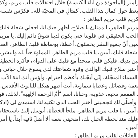
كريم قلب مريم الطاهر :
مريم الطاهر، الممتلئ بالصلاح. أظهر حبك لنا. اجعلي شعلة قلبك ي
لحب الحقيقي في قلوبنا حتى يكون لدينا شوقٌ دائم إليك. يا مريم
مين أنّ جميع البشر يخطئون. أعطنا، بوساطة قلبك الطاهر، الصحة 
ا شعلة قلبك. آمين. يا قلب مريم الطاهر، المملوء حباً لله وال
 يديك. فليكن قلبي متحداً مع قلبك على الدوام، فأكره الخطيئة، 
ختبر صلاح قلبك الوالدي وقوة شفاعتك لدى يسوع خلال حياتي و
السماء المبجّلة، إنّي أبجّلك بأعظم احترام، وأؤمن أنك ابنة ال
نعمة وفضائل وعطايا سماوية. أنت أطهر هيكل للثالوث الأقدس. 
 المفعم محبة، عذوبة، وحنانا، اسم “أمّ الرحمة الإلهية”. لذلك، 
وأصلّي لك لتجعليني أختبر الحب الذي تكنيه لنا. استمدي لي (اذك
آمين. يا قلب مريم الطاهر، ملجأ الخطأة، أتوسل إليك باستحقاقا
ليك منذ لحظة الحبل بك، امنحيني نعمة ألا أضلّ ثانية أبداً. يا أم
آمين.
لعائلات لقلب مريم الطاهر: