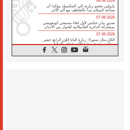
08.08.2026
بارولين يختتم زيارته إلى المكسيك مؤكدا أن
صناعة السلام تبدأ بالتعاطف مع ألم الآخر
07.08.2026
صدور بيان ختامي لأول لقاء مسيحي كونفوشي
بمشاركة الدائرة الفاتيكانية للحوار بين الأديان
07.08.2026
الكاردينال ستورلا: زيارة البابا لاوُن الرابع عشر
ستكون بشرى سارة للأوروغواي بأكملها
07.08.2026
الفاتيكان يعلن برنامج الزيارة الرسولية للبابا لاوُن
الرابع عشر إلى فرنسا
07.08.2026
في الذكرى الـ ٨١ لحادثة هيروشيما الكنيسة في
اليابان تنظم ١٠ أيام للصلاة على نية السلام
07.08.2026
الكنيسة في الأوروغواي: زيارة البابا ستعزز
الإيمان والرجاء
06.08.2026
الاجتماع الشهري للمطارنة الموارنة
06.08.2026
الكاردينال روسي: زيارة البابا لاوُن إلى الأرجنتين
هي تكريم للبابا فرنسيس