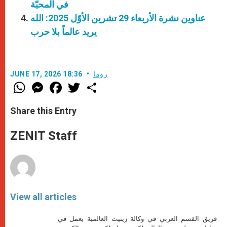
في المحبّة
عناوين نشرة الأربعاء 29 تشرين الأوّل 2025: الله
يريد عالماً بلا حرب
روما
JUNE 17, 2026 18:36
W
M
F
T
S
h
e
a
w
h
a
s
c
i
a
t
s
e
t
r
Share this Entry
s
e
b
t
e
A
n
o
e
p
g
o
r
ZENIT Staff
p
e
k
r
View all articles
فريق القسم العربي في وكالة زينيت العالمية يعمل في