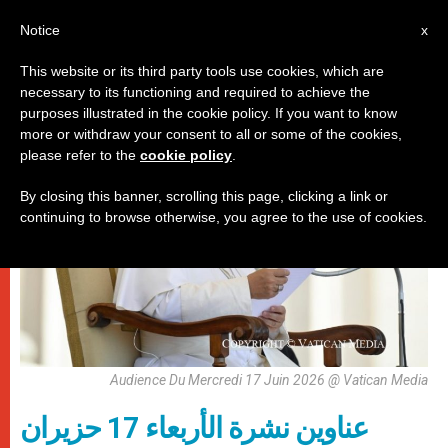
AR
Notice
x
This website or its third party tools use cookies, which are
necessary to its functioning and required to achieve the
روما
purposes illustrated in the cookie policy. If you want to know
more or withdraw your consent to all or some of the cookies,
please refer to the
cookie policy
.
By closing this banner, scrolling this page, clicking a link or
continuing to browse otherwise, you agree to the use of cookies.
Audience Du Mercredi 17 Juin 2026 @ Vatican Media
عناوين نشرة الأربعاء 17 حزيران