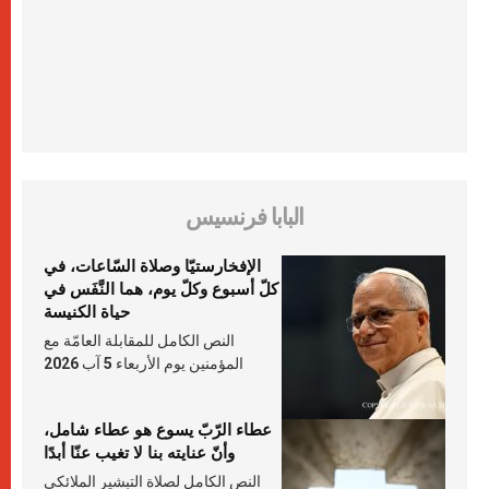
البابا فرنسيس
الإفخارستيّا وصلاة السّاعات، في
كلّ أسبوع وكلّ يوم، هما النَّفَس في
حياة الكنيسة
النص الكامل للمقابلة العامّة مع
المؤمنين يوم الأربعاء 5 آب 2026
عطاء الرّبّ يسوع هو عطاء شامل،
وأنّ عنايته بنا لا تغيب عنّا أبدًا
النص الكامل لصلاة التبشير الملائكي