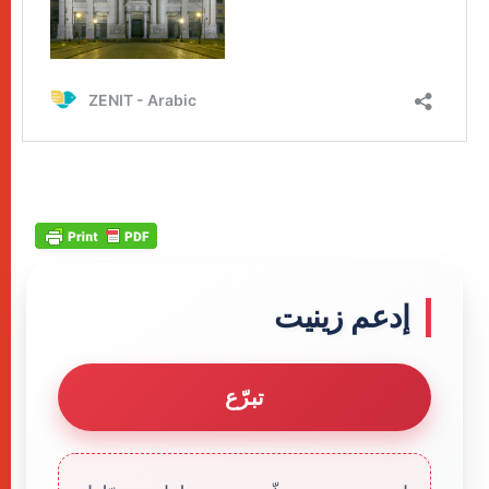
إدعم زينيت
تبرّع