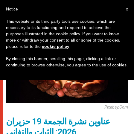
AR
Notice
x
This website or its third party tools use cookies, which are
necessary to its functioning and required to achieve the
روما
purposes illustrated in the cookie policy. If you want to know
more or withdraw your consent to all or some of the cookies,
please refer to the
cookie policy
.
By closing this banner, scrolling this page, clicking a link or
continuing to browse otherwise, you agree to the use of cookies.
Pixabay.com
عناوين نشرة الجمعة 19 حزيران
2026: الثبات والتفاني