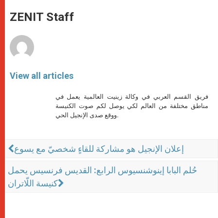
A
n
o
e
p
g
o
r
ZENIT Staff
p
e
k
r
View all articles
فريق القسم العربي في وكالة زينيت العالمية يعمل في
مناطق مختلفة من العالم لكي يوصل لكم صوت الكنيسة
ووقع صدى الإنجيل الحي.
إعلان الإنجيل هو مشاركة للقاءٍ شخصيّ مع يسوع
حُلم البابا إينوشنسيوس الرابع: القديس فرنسيس يحمل
كنيسة اللّاتران