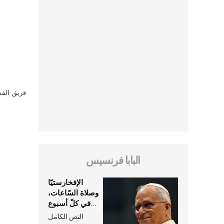
فريق القس
البابا فرنسيس
الإفخارستيّا
وصلاة السّاعات،
في كلّ أسبوع
وكلّ يوم، هما
النص الكامل