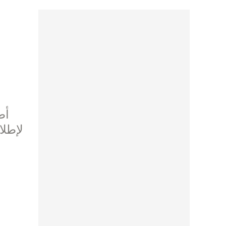
لإطلا
و