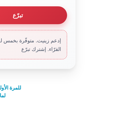
تبرّع
إدعم زينيت. متوفّرة بخمس لغا
القرّاء. إشترك تبرّع
للمرة الأو
لما