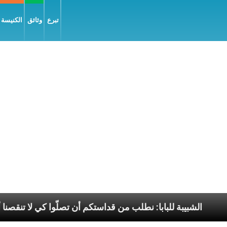
تبرع
وثائق
الكنيسة و
 السّلام
الشبيبة للبابا: نطلب من قداستكم أن تصلّوا كي