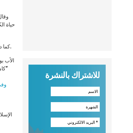
حياة ا
كما دعا البابا بندكتس السادس عشر في صلاة التبشير المريمي يوم الأحد الفائت إلى تحرير الكاهن البالغ من العمر 57 عاماً.
“كاه
للاشتراك بالنشرة
ww.AsiaNews.it
الإسلا