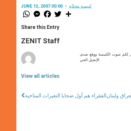
كنيسة محليّة
JUNE 12, 2007 00:00
W
M
F
T
S
h
e
a
w
h
a
s
c
i
a
t
s
e
t
r
Share this Entry
s
e
b
t
e
A
n
o
e
p
g
o
r
ZENIT Staff
p
e
k
r
صل لكم صوت الكنيسة ووقع صدى
الإنجيل الحي.
View all articles
راق ولبنان
الفقراء هم أول ضحايا التغيرات المناخية