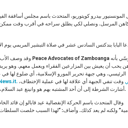
لكاهن المرسل. ونصلي لكي يطلق سراحه في أقرب وقت ممكن ل
وقد وصف الأب أنجيل كالفو
ن يحب أن يعيش بين المزارعين الفقراء ويعمل معهم. وهو يريد أ
الرئيسي، وهي جبهة تحرير المورو الإسلامية، أي ضلوع لها في
w. وفي
وقت تنفي الجبهة أي علاقة لها في عملية الإختطاف،
أشارت الشرطة إلى أن أحد المشتبه بهم هو وانينغ عبد السلام، شقيق زعيم جبهة تحرير المورو الإسلامية عقي الدين.
وقال المتحدث باسم الحركة الإنفصالية عيد قابالو إن قائد ال
مية” ولكنه لم يعد كذلك. وأضاف: “لهذا السبب خلصت السلطات إ