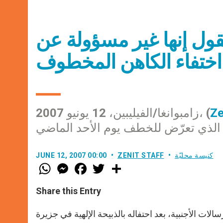
تقول إنها غير مسؤولة عن
اختفاء الكاهن المخطوف
Ze
زامبوانغا/الفيليبين، 12 يونيو 2007، (
 الذي تعرّض للخطف يوم الأحد الماضي
كنيسة محليّة
ZENIT STAFF
JUNE 12, 2007 00:00
W
M
F
T
S
h
e
a
w
h
a
s
c
i
a
t
s
e
t
r
Share this Entry
s
e
b
t
e
A
n
o
e
p
g
o
r
ات الأجنبية، بعد احتفاله بالذبيحة الإلهية في جزيرة
p
e
k