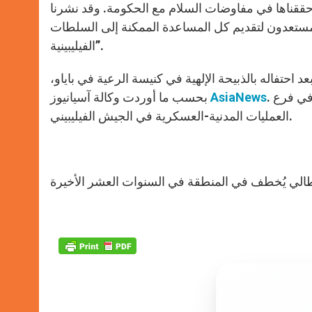
 حققناها في مفاوضات السلام مع الحكومة. وقد نشرنا
 مستعدون لتقديم كل المساعدة الممكنة إلى السلطات
الفيليبينية”.
 مجموعة من 10 رجال على الأقل بعد احتفاله بالذبيحة الإلهية في كنيسة الرعية في باياو،
. ولم يطلب الخاطفون أي فدية حتى الآن، بحسب ما أفاد ضابط في فرع
AsiaNews
بحسب ما أوردت وكالة آسيانيوز
العمليات المدنية-العسكرية في الجيش الفيليبيني.