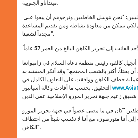
مينداناو الجنوبية.
r
وقال المونسنيور بيدرو كويتوريو، المتحدث باسم مجلس أساقفة الفيليبين: “نحن نتوسل الخاطفين ونرجوهم أن يبقوا على
كي يتمكن من معاودة نشاطه ومن تقديم المساعدة
مجدداً لشعبنا”.
، رئيس منظمة دعاة السلام في زامبوانغا Peace Advocates of Zamboanga الأب بوسّي بأنه
ن يحتكّ أكثر بالشعب المجتمع.” وقد أنكر المشتبه به
 عملية خطف الكاهن ووافقت على التعاون الكامل في
التحقيق، بحسب ما أفادت وكالة آسيانيوز
خاطفين “كان في ما مضى عضواً في جبهة تحرير المورو
لى أننا متورطون، مع أننا لا نكسب شيئاً من اختطاف
الكاهن”.