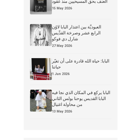
العنف بحق المسيحيين منذ عقود
15 May 2026
العبوديَّة بين اعتذار البابا لاوُن
الرابع عشر وصرخة القدِّيس
شارل دي فوكو
27 May 2026
البابا: حياة الله قادرة على أن تغيّر
حياتنا
1 Jun 2026
البابا يركع في المكان الذي نجا فيه
البابا القديس يوحنا بولس الثاني
من محاولة اغتيال
13 May 2026