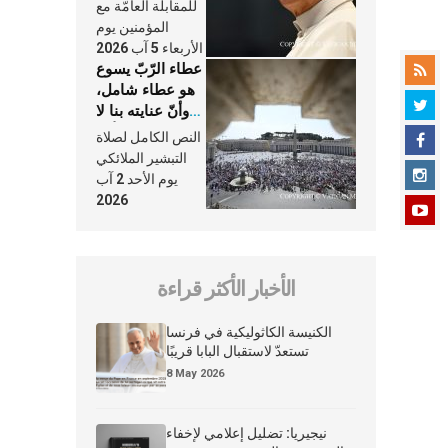
النَّفَس في حياة
للمقابلة العامّة مع
الكنيسة
المؤمنين يوم
الأربعاء 5 آب 2026
عطاء الرّبّ يسوع
هو عطاء شامل،
وأنّ عنايته بنا لا
تغيب عنّا أبدًا
النص الكامل لصلاة
التبشير الملائكي
يوم الأحد 2 آب
2026
الأخبار الأكثر قراءة
الكنيسة الكاثوليكية في فرنسا
تستعدّ لاستقبال البابا قريبًا
8 May 2026
نيجيريا: تضليل إعلامي لإخفاء