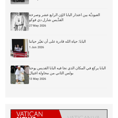
العبوديَّة بين اعتذار البابا لاوُن الرابع عشر وصرخة
القدِّيس شارل دي فوكو
27 May 2026
البابا: حياة الله قادرة على أن تغيّر حياتنا
1 Jun 2026
البابا يركع في المكان الذي نجا فيه البابا القديس يوحنا
بولس الثاني من محاولة اغتيال
13 May 2026