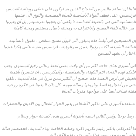
علينا ان نساعد ملايين من الحجاج اللذين يسلوكون على خطى روحانية القديس
فرنسيس، على قطف النواة الأساسية للحياة المسيحية والتوق الى قيتمها
المتسامية التي هي بالضبط القداسة.لا يكفي ان يعجبوا بفرنسيس بل أن يعبروا
من خلاله للقاء المسيح والاعتراف به ومحبته بايمان مستقيم ومحبة كاملة .
إن المسيحين في أيامنا هذه يميلون الى قبول مسيح منتقص ، مقبول بانسانيته
الفائقة الطبيعة، لكنه مرذولا بعمق سرالوهيته، فرنسيس نفسه عانى هكذا عندما
اختار ان يشهد للمسيح.
في أسيزي هناك حاجة اكثر من أي وقت مضى لخط رعائي رفيع المستوى. يجب
عليكم لهذه الغاية، انتم الكهنة، والشمامسة ،والمكرسين ، ان تشعروا بأهمية
العيش في ارض النعمة هذه. صحيح ان الكثير ممن مروا في هذه المدينة ، تلقوا
حتى من أحجارها فقط وتاريخها رسالة مهمة. كل ذلك لا يغنينا عن فكرة روحية
متينة تساعد ايضا على مواجهة مغريات الحياة
تساعدنا أسيزي على تذكير الأشخاص بدور الحوار الفعال بين الاديان والحضارات.
ربط يوحنا بولس الثاني اسمه بأيقونة أسيزي هذه، كمدينة حوار وسلام .
أنا أقدرلكم، بانكم رغبتم تكريم ذكره وصلته الخاصة بهذه المدينة، فخصصتم صالة
على اسمه مع رسوم تمثله الى جنب هذه الكتدرائية.