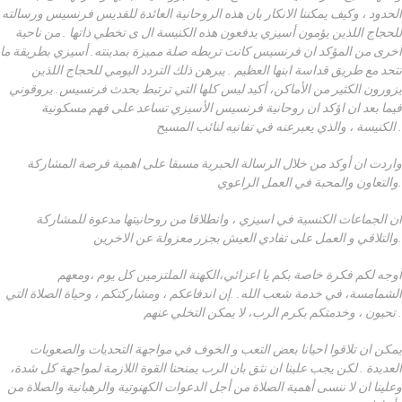
الحدود ، وكيف يمكننا الانكار بان هذه الروحانية العائدة للقديس فرنسيس ورسالته
للحجاج اللذين يؤمون أسيزي يدفعون هذه الكنيسة ال ى تخطي ذاتها . من ناحية
أخرى من المؤكد ان فرنسيس كانت تربطه صلة مميزة بمدينته. أسيزي بطريقة ما
تتحد مع طريق قداسة ابنها العظيم . يبرهن ذلك التردد اليومي للحجاج اللذين
يزورون الكثير من الأماكن، أكيد ليس كلها التي ترتبط بحدث فرنسيس. يروقوني
فيما بعد ان اؤكد ان روحانية فرنسيس الأسيزي تساعد على فهم مسكونية
الكنيسة ، والذي يعبرعنه في تفانيه لنائب المسيح .
واردت ان أوكد من خلال الرسالة الحبرية مسبقا على اهمية فرصة المشاركة
والتعاون والمحبة في العمل الراعوي.
ان الجماعات الكنسية في اسيزي ، وانطلاقا من روحانيتها مدعوة للمشاركة
والتلاقي و العمل على تفادي العيش بجزر معزولة عن الاخرين.
أوجه لكم فكرة خاصة بكم يا اعزائي،الكهنة الملتزمين كل يوم ،ومعهم
الشمامسة، في خدمة شعب الله. .إن اندفاعكم ، ومشاركتكم ، وحياة الصلاة التي
تحيون ، وخدمتكم بكرم الرب، لا يمكن التخلي عنهم .
يمكن ان تلاقوا احيانا بعض التعب و الخوف في مواجهة التحديات والصعوبات
العديدة . لكن يجب علينا ان نثق بان الرب يمنحنا القوة اللازمة لمواجهة كل شدة،
وعلينا ان لا ننسى أهمية الصلاة من أجل الدعوات الكهنوتية والرهبانية والصلاة من