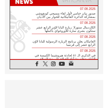
07.08.2026
صدور بيان ختامي لأول لقاء مسيحي كونفوشي
بمشاركة الدائرة الفاتيكانية للحوار بين الأديان
07.08.2026
الكاردينال ستورلا: زيارة البابا لاوُن الرابع عشر
ستكون بشرى سارة للأوروغواي بأكملها
07.08.2026
الفاتيكان يعلن برنامج الزيارة الرسولية للبابا لاوُن
الرابع عشر إلى فرنسا
07.08.2026
في الذكرى الـ ٨١ لحادثة هيروشيما الكنيسة في
اليابان تنظم ١٠ أيام للصلاة على نية السلام
07.08.2026
الكنيسة في الأوروغواي: زيارة البابا ستعزز
الإيمان والرجاء
06.08.2026
الاجتماع الشهري للمطارنة الموارنة
06.08.2026
الكاردينال روسي: زيارة البابا لاوُن إلى الأرجنتين
هي تكريم للبابا فرنسيس
06.08.2026
زيارة البابا إلى البيرو ستكون زمن نعمة ومصالحة