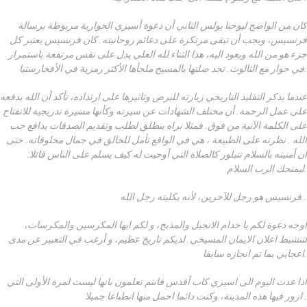
كان من الواضح ليوحنا بولس الثاني أن دعوة أسيزي الحوارية مربوطة برسالة
فرنسيس، ويجب أن تبقى مرتكزة على دعائم روحانيته. كان فرنسيس يعتبر كل
جزء هو من الله ويعود اليه، هذا الثناء لله العلي يدل على نفس مرتفعة باستمرار
في حوار مع الثالوث. تجد صلتها بالمسيح ملجأها الأكثر رمزية في الأفخارستيا.
عندما يذكر التقليد التاريخي زيارته للبرص وتاثيرها على ارتداده، تأكد أن الله يدفعه
على عمل الرحمة. أن مختلف الشهادات عن سيرته وكأنها مسيرة تدريجية للانفتاح
على الكلمة الآتية من فوق. فمثلا نراه ينطلق لطلب وتقديم الصدقات بدافع حب
الله . نظرته على الطبيعة ، هي في الواقع تأمل للخالق في جمال مخلوقاته. حتى
أن أمنيته بالسلام تتبلور كالصلاة التي أوحيت له كيف يسلم على الناس قائلا:
ليمنحك الرب السلام.
فرنسيس هو رجل للآخرين، لأنه بكليته رجل الله..
أوجه دعوة لكم يا خدام الانجيل والمذبح، و لكم ايها المكرسين والمكرسات،
لتنشيط اعلان الايمان المسيحي. لديكم تاريخ عظيم، و أرغب في التعبير عن مدى
اعجابي بما تم انجازه سابقا.
اذا عدت اليوم الى اسيزي كاب أقدس فانتم تعلمون بانها ليست لمرة الأولى التي
ازور فيها هذه المدينة، وكنت دائما احمل منها انطباعا جميلا .