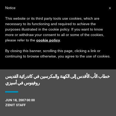
AR
Notice
x
This website or its third party tools use cookies, which are
necessary to its functioning and required to achieve the
DAY
purposes illustrated in the cookie policy. If you want to know
June 18th, 2007
more or withdraw your consent to all or some of the cookies,
please refer to the
cookie policy
.
By closing this banner, scrolling this page, clicking a link or
continuing to browse otherwise, you agree to the use of cookies.
DERNIÈRES NOUVELLES
خطاب الأب الأقدس إلى الكهنة والمكرسين في كاتدرائية القديس
روفينوس في أسيزي
JUN 18, 2007 00:00
ZENIT STAFF