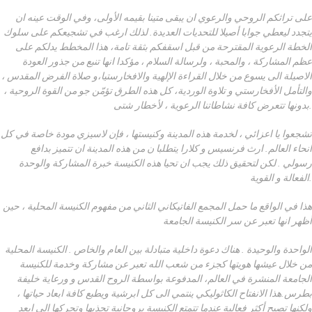
على تراثكم الروحي والرعوي ان يبقى متينا بقيمه الأولى، وفي الوقت عينه ان
يتجدد ليعطي جوابا أصيلا للتحديات العديدة. لذلك ارغب في تشجيعكم على سلوك
الخطة الرعوية المقترحة من قبل اسقفكم بثقة تامة، هذا المخطط يدلكم على
عظم المشاركة ، والمحبة ، ولرسالة السلام ، مؤكدا انها تنبع من جذور العودة
الاصيلة الى يسوع من خلال القراءة الإلهية والافخارستيا،و صلاة الفرض المقدس ،
والتأمل الأفخارستي و تلاوة الوردية، كل هذه الطرق تؤمّن جو من القوة الروحية ،
بدونها تتعرض كافة نشاطاتنا الرعوية ، لأخطار شتى.
تشجعوا يا اعزائي ، لخدمة هذه المدينة وكنيستها ، فإن لاسيزي مودة خاصة في كل
انحاء العالم. ارث فرنسيس و كلارا يتطلبا ن من هذه المدينة ان تتميز بدافع
رسولي . لكن لتحقيق ذلك يجب ان تحيا هذه الكنيسة خبرة المشاركة والوحدة
الفعالة و القوية.
هذا في الواقع ما حمل المجمع الفاتيكاني الثاني من مفهوم الكنيسة المحلية ، حين
أظهر انها تعبر عن سر الكنيسة الجامعة
الواحدة والوحيدة . هناك دعوة داخلية متبادلة بين العام والخاص . الكنيسة المحلية
من خلال عيشها هويتها كجزء من شعب الله تعبر عن مشاركة وخدمة للكنيسة
الجامعة المنشرة في العالم، المدفوعة بواسطة الروح القدس و ورعاية خليفة
بطرس.هذا الانفتاح الكاثوليكي ينتمي الى كل ابرشية ويطبع كافة ابعاد حياتها ،
ولكنها تصبح أكثر فعالية عندما تتمتع الكنيسة بروحانية تجذبها وتحركها الى ابعد