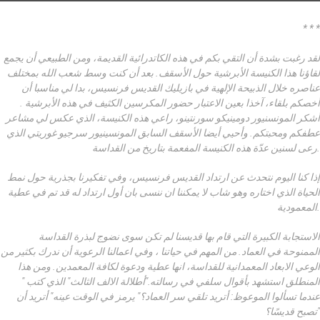
* * *
لقد رغبت بشدة أن التقي بكم في هذه الكاتدرائية القديمة، ومن الطبيعي أن يجمع
لقاؤنا هذا الكنيسة الأبرشية حول الأسقف. بعد أن كنت وسط شعب الله بمختلف
عناصره خلال الذبيحة الإلهية في بازيليك القديس فرنسيس، بدا لي مناسبا أن
أخصكم بلقاء، آخذا بعين الاعتبار حضور المكرسين الكثيف في هذه الأبرشية .
أشكر المونسنيور دومينيكو سورنتينو، راعي هذه الكنيسة، الذي عكس لي مشاعر
عطفكم ومحبتكم. وأحيي أيضا الأسقف السابق المونسينيور سرجيو غوريتي الذي
رعى لسنين عدّة هذه الكنيسة المفعمة بتاريخ من القداسة.
إذا كنا اليوم نتحدث عن ارتداد القديس فرنسيس، وفي تفكيرنا بجذرية حول نمط
الحياة الذي اختاره وهو شاب لا يمكننا ان ننسى بان أول ارتداد له قد تم في عطية
المعمودية.
الاستجابة الكبيرة التي قام بها قديسنا لم تكن سوى نضوج لبذرة القداسة
الممنوحة في العماد. من المهم في حياتنا ، وفي اعمالنا الرعوية أن ندرك بكثير من
الوعي الابعاد المعمدانية للقداسة، انها عطية ودعوة لكافة المعمدين. ومن هذا
المنطلق استشهد بأقوال سلفي في رسالته."أطلالة الالف الثالث" الذي كتب "
عندما تسألوا الموعوظ: أتريد تلقي سر العماد؟" يرمز في الوقت عينه" أتريد أن
تصبح قديسًا؟"