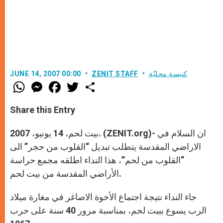
كنيسة محليّة
ZENIT STAFF
JUNE 14, 2007 00:00
W
M
F
T
S
h
e
a
w
h
a
s
c
i
a
t
s
e
t
r
Share this Entry
s
e
b
t
e
A
n
o
e
p
g
o
r
بيت لحم، 14 يونيو، 2007. (ZENIT.org)- ان السلام في
p
e
k
r
الاراضي المقدسة يتطلب تبديل “القلوب من حجر” الى
“القلوب من لحم”، هذا النداء اطلقه مجمع حراسة
الأراضي المقدسة من بيت لحم.
جاء النداء نتيجة اجتماع الأخوة الاصاغر في مغارة ميلاد
الرب يسوع ببيت لحم، بمناسبة مرور 40 سنة على حرب