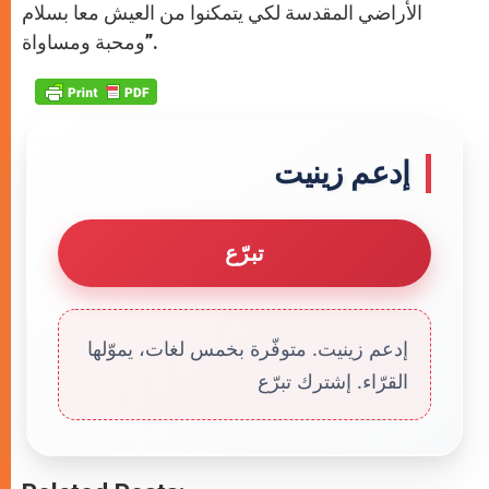
الأراضي المقدسة لكي يتمكنوا من العيش معا بسلام
ومحبة ومساواة”.
إدعم زينيت
تبرّع
إدعم زينيت. متوفّرة بخمس لغات، يموّلها
القرّاء. إشترك تبرّع