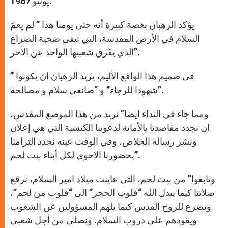
يونيو 1967.
يؤكد الرهبان بغصة كبيرة أنه حتى يومنا هذا ” لم يعمّ
السلام في الأرض المقدسة، التي تبقى ضحية الصراع
الذي يفّرق شعبيها الواحد عن الأخر”.
في صميم هذا الواقع الأليم، يريد الرهبان ان يكونوا ”
شهودا للرجاء” و “صانعي سلام و مصالحة”.
ومما جاء في النداء ايضا” نريد من هذا الموضع المقدس،
ان نجدد مقاصدنا بالأمانة لدعوتنا الكنسية التي هي إعلان
ونشر رسالة الخلاص، وفي الوقت عينه نجدد التزامنا
بحضورنا الاخوي لكل أبناء بيت لحم”.
وتابعوا” من بيت لحم، التي عاينت ميلاد امير السلام، نرفع
صلاتنا كيما يبدل الله “قلوب الحجر” الى “قلوب من لحم”،
ونضرع للروح القدس كيما يلهم المسؤولين عن الشعوب
ويقودهم على دروب السلام. ونصلي من أجل شعبي