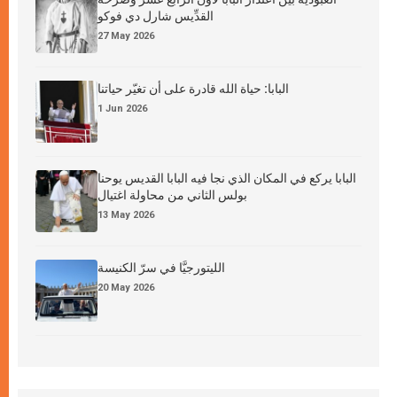
القدِّيس شارل دي فوكو
27 May 2026
البابا: حياة الله قادرة على أن تغيّر حياتنا
1 Jun 2026
البابا يركع في المكان الذي نجا فيه البابا القديس يوحنا
بولس الثاني من محاولة اغتيال
13 May 2026
الليتورجيَّا في سرّ الكنيسة
20 May 2026