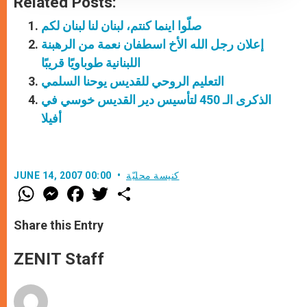
Related Posts:
صلّوا اينما كنتم، لبنان لنا لبنان لكم
إعلان رجل الله الأخ اسطفان نعمة من الرهبنة
اللبنانية طوباويًا قريبًا
التعليم الروحي للقديس يوحنا السلمي
الذكرى الـ 450 لتأسيس دير القديس خوسي في
أفيلا
كنيسة محليّة
JUNE 14, 2007 00:00
W
M
F
T
S
h
e
a
w
h
a
s
c
i
a
t
s
e
t
r
Share this Entry
s
e
b
t
e
A
n
o
e
p
g
o
r
ZENIT Staff
p
e
k
r