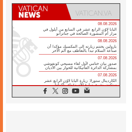
08.08.2026
البابا لاوُن الرابع عشر في السابع من أيلول في
مزار أم المشورة الصالحة في جناتزانو
08.08.2026
بارولين يختتم زيارته إلى المكسيك مؤكدا أن
صناعة السلام تبدأ بالتعاطف مع ألم الآخر
07.08.2026
صدور بيان ختامي لأول لقاء مسيحي كونفوشي
بمشاركة الدائرة الفاتيكانية للحوار بين الأديان
07.08.2026
الكاردينال ستورلا: زيارة البابا لاوُن الرابع عشر
ستكون بشرى سارة للأوروغواي بأكملها
07.08.2026
الفاتيكان يعلن برنامج الزيارة الرسولية للبابا لاوُن
الرابع عشر إلى فرنسا
07.08.2026
في الذكرى الـ ٨١ لحادثة هيروشيما الكنيسة في
اليابان تنظم ١٠ أيام للصلاة على نية السلام
07.08.2026
الكنيسة في الأوروغواي: زيارة البابا ستعزز