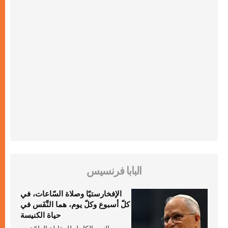
البابا فرنسيس
الإفخارستيّا وصلاة السّاعات، في
كلّ أسبوع وكلّ يوم، هما النَّفَس في
حياة الكنيسة