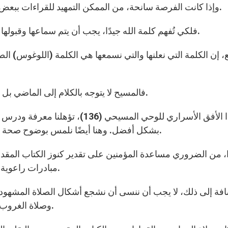
وإذا كانت الفرصة سانحة، من الممكن التمهيد للقراءات ببعض الكلمات لمساعدة المؤمنين على وعيها بشكل متجدد.
فلكي تُفهم كلمة الله جيدًا، يجب أن يتم سماعها وقبولها بروح كنسي ووعيٍ لارتباطها الصميم بسر الافخارستيا.
فالمسيح لا يتوجه بالكلام إلى الماضي بل إلى حاضرنا، تمامًا كما هو موجود في العمل الليتورجي.
في هذا الأفق الأسراري للوحي المسيحي
بشكل أفضل. وهنا أيضًا نلمس بوضوح صحة القول: “جهل الكتب المقدسة هو جهل المسيح” (137).
ا، من الضروري مساعدة المؤمنين على تقدير كنوز الكتاب المق
مبادرات راعوية، واحتفالات بالكلمة والقراءة المصلية (القراءة الإلهية).
فة إلى ذلك، لا يجب أن ننسى أن نشجع أشكال الصلاة المشهود له
وصلاة الغروب، وصلاة الستار، وسهرات الصلاة عشية الأعياد الكبرى.