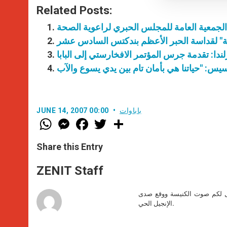
Related Posts:
 الجمعية العامة للمجلس الحبري لراعوية الصحة
ة" لقداسة الحبر الأعظم بندكتس السادس عشر
لندا: تقدمة جرس المؤتمر الافخارستي إلى البابا
باباوات
JUNE 14, 2007 00:00
W
M
F
T
S
h
e
a
w
h
a
s
c
i
a
t
s
e
t
r
Share this Entry
s
e
b
t
e
A
n
o
e
p
g
o
r
ZENIT Staff
p
e
k
r
صل لكم صوت الكنيسة ووقع صدى
الإنجيل الحي.