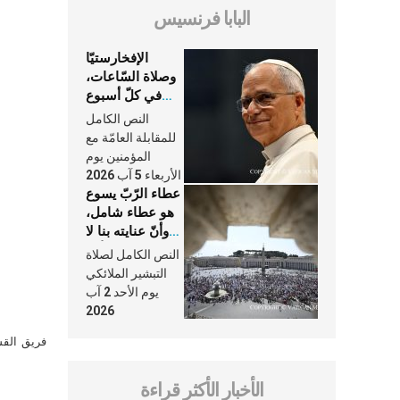
البابا فرنسيس
الإفخارستيّا
وصلاة السّاعات،
في كلّ أسبوع
وكلّ يوم، هما
النص الكامل
النَّفَس في حياة
للمقابلة العامّة مع
الكنيسة
المؤمنين يوم
الأربعاء 5 آب 2026
عطاء الرّبّ يسوع
هو عطاء شامل،
وأنّ عنايته بنا لا
تغيب عنّا أبدًا
النص الكامل لصلاة
التبشير الملائكي
يوم الأحد 2 آب
2026
فريق القس
الأخبار الأكثر قراءة