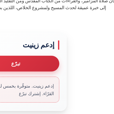
ان صلاة المزامير، والقراءات من الكتاب المقدس ومن التقليد ا
إلى خبرة عميقة لحدث المسيح ولمشروع الخلاص، اللذين بدو
إدعم زينيت
تبرّع
إدعم زينيت. متوفّرة بخمس لغا
القرّاء. إشترك تبرّع