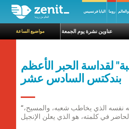
العالم
روما
البابا فرنسيس
اة الآخرين
عناوين نشرة يوم الجمعة 7 آب 2026: السلام يُبنى بصبر يومًا بعد يوم
مواضيع الساعة
ة" لقداسة الحبر الأعظم
بندكتس السادس عشر
“عندما نقرأ الأسفار المقدسة في الكنيسة، فهو الله نفسه الذي يخاطب شعبه، والمسيح،