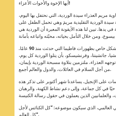
p
g
o
r
أيها الإخوة والأخوات الأعزاء!
p
e
k
r
اوية مريم العذراء سيدة الوردية، التي نحتفل بها اليوم،
نة سيدة الوردية التقليدية مريمَ وهي تحمل الطفل على
 في يدها. تبين لنا هذه الأيقونة المعبرة أن الوردية هي
إنها أيضًا الوديعة التي تركتها العذراء في عدة ظهورات. أفكر بشكل خاص بظهورات فاطيما التي حدثت منذ 90 عامًا.
شيا، جاتشينتا، وفرنشيسكو، بأن يتلوا الوردية كل يوم،
وجهه العذراء، ملتزمين بتلاوة مسبحة الوردية بإيمان،
من أجل السلام في العائلات، والدول والعالم أجمع.
ات على الإنجيل. يساعدنا شهر أكتوبر على تذكر هذه
حيًا في كل جماعة، وإلى دعم نشاط الكهنة، والرهبان
بر المقبل، باليوم الإرسالي العالمي، الذي سيكون موضوعه: “كل الكنائس لأجل
كل العالم”.