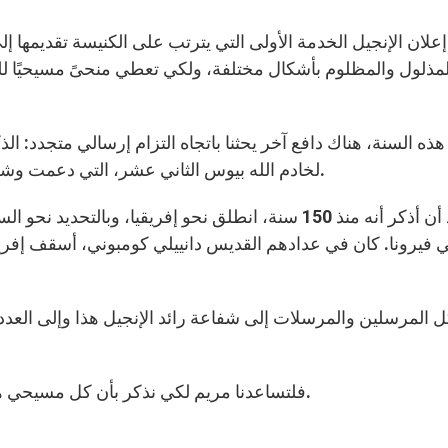
إعلان الإنجيل الخدمة الأولى التي يترتب على الكنيسة تقديمها إ
لمذلول والمظلوم بأشكال مختلفة، ولكي تعطي منحىً مسيحيًا للتح
ذه السنة، هناك دافع آخر يحثنا باتجاه التزام إرسالي متجدد: ا
لخادم الله بيوس الثاني عشر، التي دعمت وشجعت التعاون بين الكنائس من أجل الرسالة نحو الأمم.
أود أن أذكر أنه منذ 150 سنة، انطلق نحو إفريقيا، و
ي فيرونا. كان في عدادهم القديس دانييلي كومبوني، أسقف إفر
 المرسلين والمرسلات إلى شفاعة رائد الإنجيل هذا وإلى العدد
فلتساعدنا مريم لكي نذكر بأن كل مسيحي هو مدعو إلى أن يكون مبشرًا بالإنجيل بالقول وبالعيش.