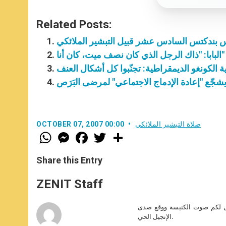
Related Posts:
س بندكتس السادس عشر قبيل التبشير الملائكي
البابا: "ذاك الرجل الذي كان نصف ميت، كان أنا"
 الكونغو الديمقراطية: تجنّبوا كل أشكال العنف
ا يشجّع "إعادة الإدماج الاجتماعي" لمرضى البَرَص
صلاة التبشير الملائكي
OCTOBER 07, 2007 00:00
W
M
F
T
S
h
e
a
w
h
a
s
c
i
a
t
s
e
t
r
Share this Entry
s
e
b
t
e
A
n
o
e
p
g
o
r
ZENIT Staff
p
e
k
r
صل لكم صوت الكنيسة ووقع صدى
الإنجيل الحي.