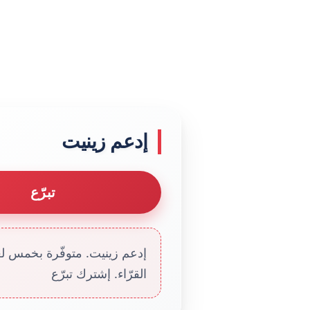
إدعم زينيت
تبرّع
إدعم زينيت. متوفّرة بخمس لغا
القرّاء. إشترك تبرّع