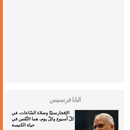
البابا فرنسيس
الإفخارستيّا وصلاة السّاعات، في
كلّ أسبوع وكلّ يوم، هما النَّفَس في
حياة الكنيسة