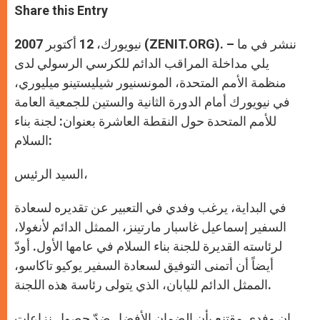
t
s
e
t
r
Share this Entry
s
e
b
t
e
A
n
o
e
p
g
o
r
نيويورك، 12 أكتوبر 2007 (ZENIT.ORG). – ننشر في ما
p
e
k
r
يلي مداخلة المراقب الدائم للكرسي الرسولي لدى
منظمة الأمم المتحدة، المونسنيور شيليستينو ميليوري،
في نيويورك أمام الدورة الثانية والستين للجمعية العامة
للأمم المتحدة حول النقطة العاشرة بعنوان: لجنة بناء
السلام:
السيد الرئيس،
في البداية، يرغب وفدي في التعبير عن تقديره لسعادة
السفير إسماعيل غاسبار مارتينز، الممثل الدائم لأنغولا،
لرئاسته القديرة للجنة بناء السلام في عامها الأول. أودّ
أيضاً أن أتمنى التوفيق لسعادة السفير يوكيو تاكاسو،
الممثل الدائم لليابان، الذي يتولى رئاسة هذه اللجنة.
إن وفدي مقتنع بأن الضمان الأفضل ضدّ حصول نزاعات