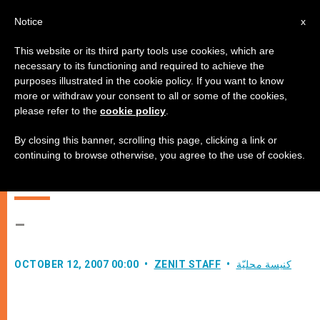
AR
Notice
x
This website or its third party tools use cookies, which are
necessary to its functioning and required to achieve the
purposes illustrated in the cookie policy. If you want to know
مداخلة الكرسي الرسولي في الدورة
more or withdraw your consent to all or some of the cookies,
please refer to the
cookie policy
.
الثانية والستين للجمعية العامة للأمم
المتحدة حول النقطة العاشرة بعنوان:
By closing this banner, scrolling this page, clicking a link or
continuing to browse otherwise, you agree to the use of cookies.
لجنة بناء السلام
–
كنيسة محليّة
ZENIT STAFF
OCTOBER 12, 2007 00:00