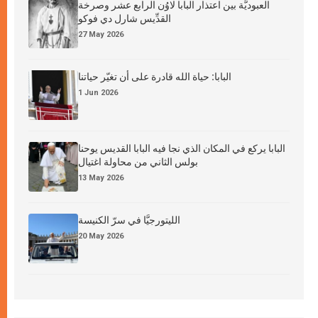
العبوديَّة بين اعتذار البابا لاوُن الرابع عشر وصرخة
القدِّيس شارل دي فوكو
27 May 2026
البابا: حياة الله قادرة على أن تغيّر حياتنا
1 Jun 2026
البابا يركع في المكان الذي نجا فيه البابا القديس يوحنا
بولس الثاني من محاولة اغتيال
13 May 2026
الليتورجيَّا في سرّ الكنيسة
20 May 2026