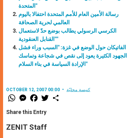
المتحدة"
رسالة الأمين العام للأمم المتحدة احتفالا باليوم
العالمي لحرية الصحافة
الكرسي الرسولي يطالب بوضع حدّ لاستعمال
"القنابل العنقودية"
الفاتيكان حول الوضع في غزة: "السبب وراء فشل
الجهود الكثيرة يعود إلى نقص في شجاعة وتماسك
الإرادة السياسة في بناء السلام"
كنيسة محليّة
OCTOBER 12, 2007 00:00
W
M
F
T
S
h
e
a
w
h
a
s
c
i
a
t
s
e
t
r
Share this Entry
s
e
b
t
e
A
n
o
e
p
g
o
r
ZENIT Staff
p
e
k
r