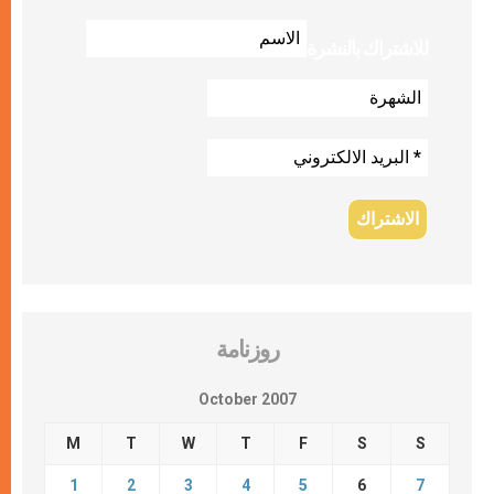
للاشتراك بالنشرة
روزنامة
October 2007
M
T
W
T
F
S
S
1
2
3
4
5
6
7