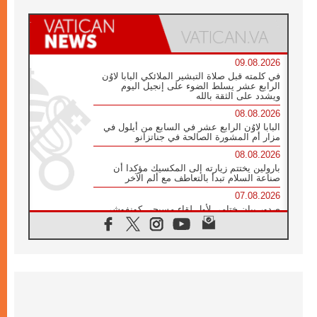
09.08.2026
في كلمته قبل صلاة التبشير الملائكي البابا لاوُن
الرابع عشر يسلط الضوء على إنجيل اليوم
ويشدد على الثقة بالله
08.08.2026
البابا لاوُن الرابع عشر في السابع من أيلول في
مزار أم المشورة الصالحة في جناتزانو
08.08.2026
بارولين يختتم زيارته إلى المكسيك مؤكدا أن
صناعة السلام تبدأ بالتعاطف مع ألم الآخر
07.08.2026
صدور بيان ختامي لأول لقاء مسيحي كونفوشي
بمشاركة الدائرة الفاتيكانية للحوار بين الأديان
07.08.2026
الكاردينال ستورلا: زيارة البابا لاوُن الرابع عشر
ستكون بشرى سارة للأوروغواي بأكملها
07.08.2026
الفاتيكان يعلن برنامج الزيارة الرسولية للبابا لاوُن
الرابع عشر إلى فرنسا