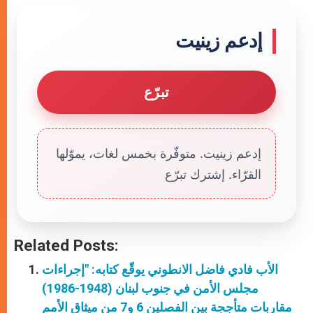
إدعم زينيت
تبرّع
إدعم زينيت. متوفّرة بخمس لغات، يموّلها
القرّاء. إشترك تبرّع
Related Posts:
الأب فادي فاضل الانطوني يوقّع كتابه: "إجراءات
مجلس الأمن في جنوب لبنان (1948-1986)
مقاربات متأججة بين الفصلين 6 و7 من ميثاق الأمم