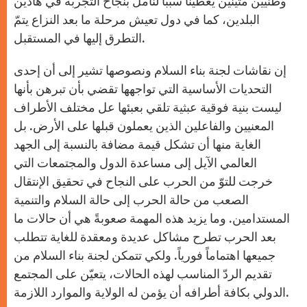
وطنيين متينين يعطينا سبباً لنأمل بنجاح التجربة في هاذين
البلدين، كما في دول تعيش مرحلة ما بعد النزاع يتمّ
التطرق إليها في المستقبل.
إن نقاشات لجنة بناء السلام ونصوصها تشير إلى أن إحدى
التحديات الأساسية التي تواجهها تقضي بأن تبرهن بأنها
ليست بنية فوقية عبثية تلقي بعبئها عل مختلف الأطراف
المعنيين والفاعلين الذين يعملون قبلها على الأرض. بل
الغاية منها أن تشكل قيمة مضافة بالنسبة إلى الجهد
العالمي الآيل إلى مساعدة الدول والمجتمعات التي
خرجت للتوّ من الحرب على النجاح في تحقيق الإنتقال
الصعب من حالة الحرب إلى حالة السلام والتنمية
المستدامين. وما يزيد هذه المهمة صعوبةً هي أن حالات ما
بعد الحرب تطرح مشاكل عديدة ومعقدة للغاية تتطلب
جميعها اهتماماً فورياً. ولكي تتمكن لجنة بناء السلام من
تقديم الردّ المناسب لهذه الحالات، يتعيّن على المجتمع
الدولي بكافة أطرافه أن يؤمن له الولاية والموارد اللازمة.