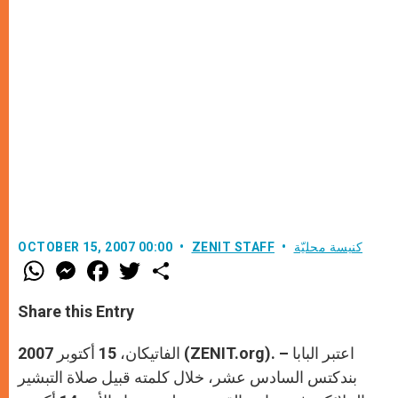
كنيسة محليّة
ZENIT STAFF
OCTOBER 15, 2007 00:00
W
M
F
T
S
h
e
a
w
h
a
s
c
i
a
t
s
e
t
r
Share this Entry
s
e
b
t
e
A
n
o
e
p
g
o
r
الفاتيكان، 15 أكتوبر 2007 (ZENIT.org). – اعتبر البابا
p
e
k
r
بندكتس السادس عشر، خلال كلمته قبيل صلاة التبشير