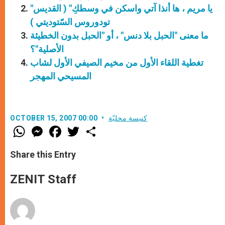
"يا مريم ، ها أنذا آتي واسكن في وسطكِ" ( القديس
تودوروس السّتوديتي )
ما معنى "الحبل بلا دنس" ، أو "الحبل بدون الخطيئة
الأصلية"؟
تغطية اللقاء الأول من مخيم الصيفي الأول لشاب
المسيحي المهجر
كنيسة محليّة
OCTOBER 15, 2007 00:00
W
M
F
T
S
h
e
a
w
h
a
s
c
i
a
t
s
e
t
r
Share this Entry
s
e
b
t
e
A
n
o
e
p
g
o
r
ZENIT Staff
p
e
k
r