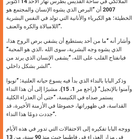
الملائكي في ساحة القديس بطرس نهار الأحد 14 أكتوبر
2007 أن “البرص الذي يشوه الإنسان والمجتمع هو
الخطيئة؛ هو الكبرياء والأنانية التي تولد في النفس البشرية
اللامبالاة والكره والعنف”.
وأشار أنه “ما من أحد يستطيع أن يشفي برص الروح هذا،
الذي يشوه وجه البشرية، سوى الله ،الذي هو المحبة”
فبانفتاح القلب على الله، “يشفى الإنسان الذي يرتد من
الشر بشكل داخلي”.
وذكر البابا بالنداء الذي بدأ فيه يسوع حياته العلنية: “توبوا
وآمنوا بالإنجيل” (راجع مر 1، 15). مشيرًا إلى أن هذا النداء
يستمر صداه في الكنيسة، “حتى أن العذراء الكلية
القداسة، في ظهوراتها، خصوصًا في الأزمنة الأخيرة، قد
جددت دومًا هذا النداء”.
ووجه البابا تفكيره إلى الاحتفالات التي تدور في هذه الأيام
في مزار العذراء في فاطيما حيث منذ 90 سنة، من 13