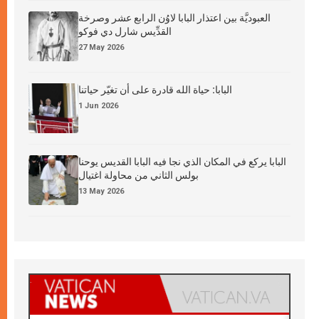
العبوديَّة بين اعتذار البابا لاوُن الرابع عشر وصرخة
القدِّيس شارل دي فوكو
27 May 2026
البابا: حياة الله قادرة على أن تغيّر حياتنا
1 Jun 2026
البابا يركع في المكان الذي نجا فيه البابا القديس يوحنا
بولس الثاني من محاولة اغتيال
13 May 2026