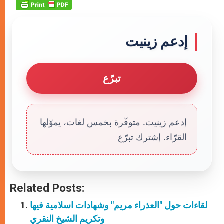
إدعم زينيت
تبرّع
إدعم زينيت. متوفّرة بخمس لغات، يموّلها
القرّاء. إشترك تبرّع
Related Posts:
لقاءات حول "العذراء مريم" وشهادات اسلامية فيها
وتكريم الشيخ النقري