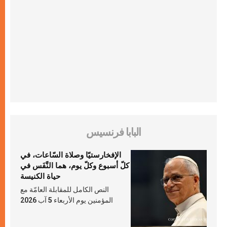
البابا فرنسيس
الإفخارستيّا وصلاة السّاعات، في
كلّ أسبوع وكلّ يوم، هما النَّفَس في
حياة الكنيسة
النص الكامل للمقابلة العامّة مع
المؤمنين يوم الأربعاء 5 آب 2026