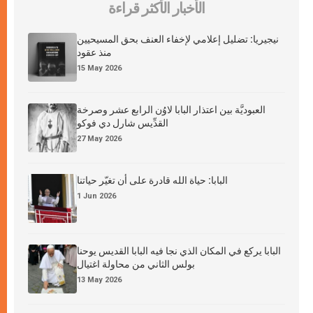
الأخبار الأكثر قراءة
نيجيريا: تضليل إعلامي لإخفاء العنف بحق المسيحيين
منذ عقود
15 May 2026
العبوديَّة بين اعتذار البابا لاوُن الرابع عشر وصرخة
القدِّيس شارل دي فوكو
27 May 2026
البابا: حياة الله قادرة على أن تغيّر حياتنا
1 Jun 2026
البابا يركع في المكان الذي نجا فيه البابا القديس يوحنا
بولس الثاني من محاولة اغتيال
13 May 2026