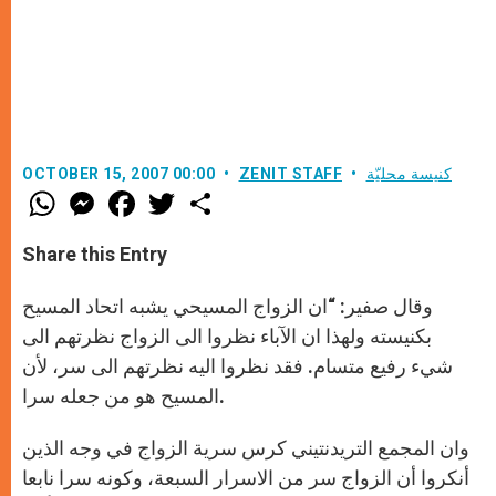
كنيسة محليّة
ZENIT STAFF
OCTOBER 15, 2007 00:00
W
M
F
T
S
h
e
a
w
h
a
s
c
i
a
t
s
e
t
r
Share this Entry
s
e
b
t
e
A
n
o
e
p
g
o
r
وقال صفير: “ان الزواج المسيحي يشبه اتحاد المسيح
p
e
k
r
بكنيسته ولهذا ان الآباء نظروا الى الزواج نظرتهم الى
شيء رفيع متسام. فقد نظروا اليه نظرتهم الى سر، لأن
المسيح هو من جعله سرا.
وان المجمع التريدنتيني كرس سرية الزواج في وجه الذين
أنكروا أن الزواج سر من الاسرار السبعة، وكونه سرا نابعا