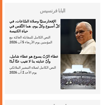
البابا فرنسيس
الإفخارستيّا وصلاة السّاعات، في
كلّ أسبوع وكلّ يوم، هما النَّفَس في
حياة الكنيسة
النص الكامل للمقابلة العامّة مع
المؤمنين يوم الأربعاء 5 آب 2026
عطاء الرّبّ يسوع هو عطاء شامل،
وأنّ عنايته بنا لا تغيب عنّا أبدًا
النص الكامل لصلاة التبشير الملائكي
يوم الأحد 2 آب 2026