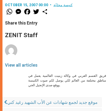
كنيسة محليّة
OCTOBER 15, 2007 00:00
W
M
F
T
S
h
e
a
w
h
a
s
c
i
a
t
s
e
t
r
Share this Entry
s
e
b
t
e
A
n
o
e
p
g
o
r
ZENIT Staff
p
e
k
r
View all articles
فريق القسم العربي في وكالة زينيت العالمية يعمل في
مناطق مختلفة من العالم لكي يوصل لكم صوت الكنيسة
ووقع صدى الإنجيل الحي.
موقع جديد لجمع شهادات عن الأب الشهيد رغيد كني