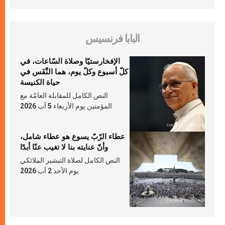
البابا فرنسيس
الإفخارستيّا وصلاة السّاعات، في
كلّ أسبوع وكلّ يوم، هما النَّفَس في
حياة الكنيسة
النص الكامل للمقابلة العامّة مع
المؤمنين يوم الأربعاء 5 آب 2026
عطاء الرّبّ يسوع هو عطاء شامل،
وأنّ عنايته بنا لا تغيب عنّا أبدًا
النص الكامل لصلاة التبشير الملائكي
يوم الأحد 2 آب 2026