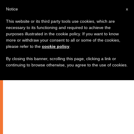
AR
Notice
x
This website or its third party tools use cookies, which are
necessary to its functioning and required to achieve the
purposes illustrated in the cookie policy. If you want to know
الأسقف كوندروسيويز يشكر ألكسي
more or withdraw your consent to all or some of the cookies,
please refer to the
cookie policy
.
الثاني على سنوات التعاون الطوال
By closing this banner, scrolling this page, clicking a link or
continuing to browse otherwise, you agree to the use of cookies.
–