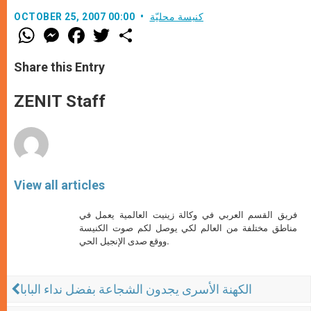
كنيسة محليّة
OCTOBER 25, 2007 00:00
W
M
F
T
S
h
e
a
w
h
a
s
c
i
a
t
s
e
t
r
Share this Entry
s
e
b
t
e
A
n
o
e
p
g
o
r
ZENIT Staff
p
e
k
r
View all articles
فريق القسم العربي في وكالة زينيت العالمية يعمل في
مناطق مختلفة من العالم لكي يوصل لكم صوت الكنيسة
ووقع صدى الإنجيل الحي.
الكهنة الأسرى يجدون الشجاعة بفضل نداء البابا