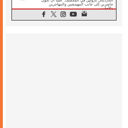
الكاردينال بارولين في المكسيك: علينا أن نكون
حاضرين إلى جانب المهمشين والمهاجرين
والأجانب
06.08.2026
البابا لاوُن الرابع عشر للشباب في أسيزي:
"أوروبا والعالم يبحثان اليوم عن قديسين جُدد
فيكم"
06.08.2026
البابا في أسيزي يتحدث إلى الشباب المشاركين
في لقاء الشباب الفرنسيسكاني
06.08.2026
البابا لاوُن الرابع عشر يبرق معزيا بوفاة
الكاردينال جوليو دوارتي لانغا
05.08.2026
في مقابلته العامة مع المؤمنين البابا لاوُن الرابع
عشر يواصل الحديث عن الدستور في الليتورجيا
المقدسة مسلطا الضوء على صلاة الكنيسة
05.08.2026
البابا لاوُن الرابع عشر يزور في تشرين الثاني
٢٠٢٦ أوروغواي والأرجنتين وبيرو
05.08.2026
خمسون عاما على استشهاد الأسقف الأرجنتيني
الطوباوي إنريكي أنجيليلي