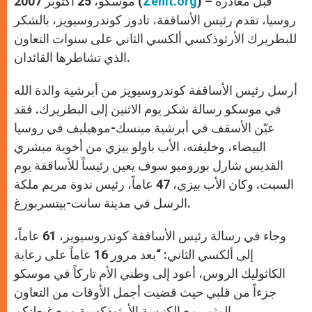
) – قبل مغادرة
Zenit.org
موسكو، 25 أكتوبر 2007 (
p
e
k
r
روسيا، تقدم رئيس الأساقفة، تادوز كوندروسيويز، بالشكر
للبطريرك الأرثوذكسي ألكسي الثاني على سنوات التعاون
الذي تشاطرها القائدان.
أرسل رئيس الأساقفة كوندروسيويز من أبرشية والدة الله
في موسكو رسالة شكر يوم الاثنين إلى البطريرك. فقد
عيّن الأسقف في أبرشية مينسك-موهيليف في روسيا
البيضاء، وخليفته، الأب باولو بيزي من أخوية مبشري
القديس شارل بوروميو سوف يعين رئيساً للأساقفة يوم
السبت. وكان الأب بيزي، 47 عاماً، رئيس ندوة مريم ملكة
الرسل في مدينة سانت-بيتسربورغ.
وجاء في رسالة رئيس الأساقفة كوندروسيويز، 61 عاماً،
إلى ألكسي الثاني: “بعد مرور 16 عاماً على رعاية
الكاثوليك الروس، أعود إلى وطني الأم تاركاً في موسكو
جزءاً من قلبي حيث قضيت أجمل الأوقات من التعاون
المثمر مع الكنيسة الأرثوذكسية ومع غبطتكم.