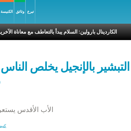
تبرع
وثائق
الكنيسة و
لرسوليّة
الكاردينال بارولين: السلام يبدأ بالتعاطف مع م
التبشير بالإنجيل يخلص الناس 
و
الأب الأقدس يستع
كنيس