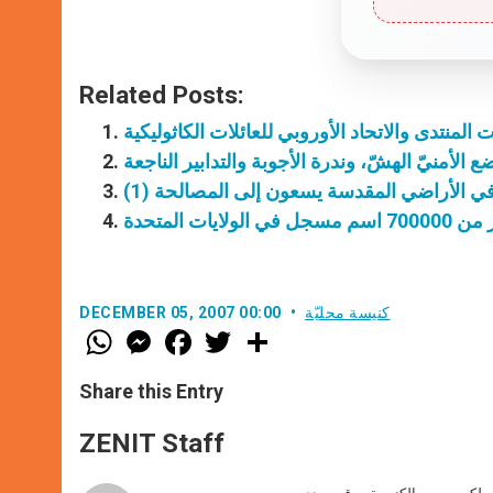
Related Posts:
ت المنتدى والاتحاد الأوروبي للعائلات الكاثوليكية
 الأمنيّ الهشّ، وندرة الأجوبة والتدابير الناجعة
ي الأراضي المقدسة يسعون إلى المصالحة (1)
يات المتحدة
كنيسة محليّة
DECEMBER 05, 2007 00:00
W
M
F
T
S
h
e
a
w
h
a
s
c
i
a
t
s
e
t
r
Share this Entry
s
e
b
t
e
A
n
o
e
p
g
o
r
ZENIT Staff
p
e
k
r