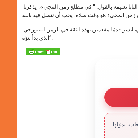
وانطلاقًا من تحريض للقديس بشأن الصلاة باستمرار وحرارة، ختم البابا تعليمه بالقول: ” في مطلع زمن المجيء، يذكرنا
وأيضًا: “الله يعرفنا، يعرفني، يعرف كل واحد منا، يحبني، ولا يتخلى عني. لنسر قدمًا مفعمين بهذه الثقة في الزمن الليتورجي
الذي بدأ لتوّه”.
ت، يموّلها