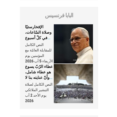
البابا فرنسيس
الإفخارستيّا
وصلاة السّاعات،
في كلّ أسبوع
وكلّ يوم، هما
النص الكامل
النَّفَس في حياة
للمقابلة العامّة مع
الكنيسة
المؤمنين يوم
الأربعاء 5 آب 2026
عطاء الرّبّ يسوع
هو عطاء شامل،
وأنّ عنايته بنا لا
تغيب عنّا أبدًا
النص الكامل لصلاة
التبشير الملائكي
يوم الأحد 2 آب
2026