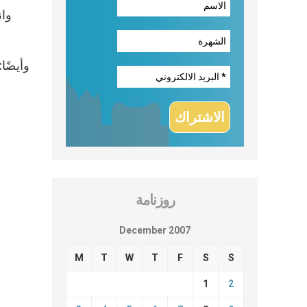
روزنامة
December 2007
M
T
W
T
F
S
S
1
2