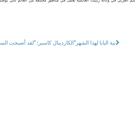
م العربي في وكالة زينيت العالمية يعمل في مناطق مختلفة من العالم لكي يو
نية البابا لهذا الشهر
الكاردينال كاسبر: "لقد أصبحت السدة البطرسية، المتقدمة في المحبة، محورًا مسكونيًا"