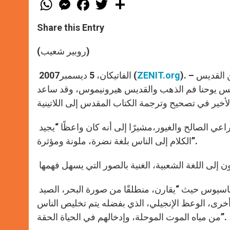
W
M
F
T
S
h
e
a
w
h
a
s
c
i
a
t
s
e
t
r
Share this Entry
s
e
b
t
e
A
n
o
e
p
g
o
r
(روبير شعيب)
p
e
k
r
). – تحدث الأب الأقدس بندكتس السادس عشر في تعليم الأربعاء عن القديس
ZENIT.org
الفاتيكان، 5 ديسمبر2007 (
يس يوحنا فم الذهب والقديس هيرونيموس، وقد ساعد
تطرق البابا في التعليم إلى ميزات كروماسيوس كأسقف فوصفه بالراعي الصالح والغيور،مشيرًا إلى أنه كان واعظًا “يجيد
الكلام إلى الناس بلغة نضرة، ملونة ومؤثرة”.
وعرض بندكتس السادس عشر إحدى الصور التي كان يستعملها كروماسيوس حيث “يقارن، منطلقًا من صورة البحر، الصيد
رى، الوعظ الإنجيلي، الذي بفضله يتم تخليص الناس
من مياه الموت الموحلة، وإدخالهم في الحياة الحقة”.