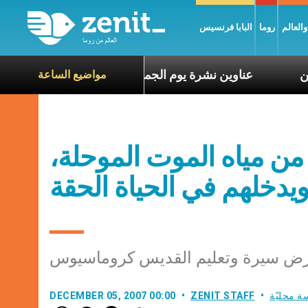
العالم
روما
البابا فرنسيس
عاناة الآخرين
عناوين نشرة يوم الجمعة 7 آب 2026: السلام يُبنى بصبر يومًا بعد يوم
مواضيع الساعة
من مياه الموت الموحلة،
يدخلهم في الحياة الحقة
رض سيرة وتعليم القديس كروماسيوس
ة محليّة
ZENIT STAFF
DECEMBER 05, 2007 00:00