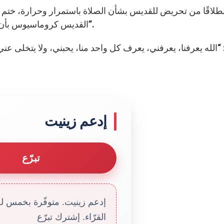
القديس كروماسيوس بأن زمن المجيء هو وقت صلاة، يجب أن نتصل فيه بالله”.
إدعم زينيت
تبرّع
إدعم زينيت. متوفّرة بخمس لغا
القرّاء. إشترك تبرّع