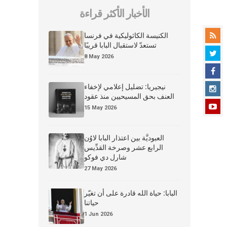
الأخبار الأكثر قراءة
الكنيسة الكاثوليكية في فرنسا
تستعدّ لاستقبال البابا قريبًا
8 May 2026
نيجيريا: تضليل إعلامي لإخفاء
العنف بحق المسيحيين منذ عقود
15 May 2026
العبوديَّة بين اعتذار البابا لاوُن
الرابع عشر وصرخة القدِّيس
شارل دي فوكو
27 May 2026
البابا: حياة الله قادرة على أن تغيّر
حياتنا
1 Jun 2026