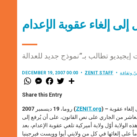
 إلى إلغاء عقوبة الإعدام
ّ وثقافة
ZENIT STAFF
DECEMBER 19, 2007 00:00
W
M
F
T
S
h
e
a
w
h
a
s
c
i
a
t
s
e
t
r
Share this Entry
s
e
b
t
e
A
n
o
e
p
g
o
r
) – وافق برلمان ولاية نيوجيرسي الأميركية بـ 44 صوتاً مقابل 36 صوتاً على إلغاء عقوبة
ZENIT.org
روما، 19 ديسمبر 2007 (
p
e
k
عاشر من الجاري على نص القانون، على أن يُرفع إلى
r
الولاية أوّل ولاية أميركية تلغي عقوبة الإعدام، بعد