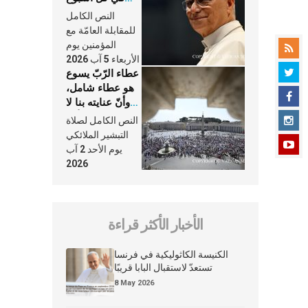
وكلّ يوم، هما
النص الكامل
النَّفَس في حياة
للمقابلة العامّة مع
الكنيسة
المؤمنين يوم
الأربعاء 5 آب 2026
عطاء الرّبّ يسوع
هو عطاء شامل،
وأنّ عنايته بنا لا
تغيب عنّا أبدًا
النص الكامل لصلاة
التبشير الملائكي
يوم الأحد 2 آب
2026
الأخبار الأكثر قراءة
الكنيسة الكاثوليكية في فرنسا
تستعدّ لاستقبال البابا قريبًا
8 May 2026