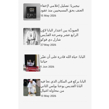
نيجيريا: تضليل إعلامي لإخفاء
العنف بحق المسيحيين منذ عقود
15 May 2026
العبوديَّة بين اعتذار البابا لاوُن
الرابع عشر وصرخة القدِّيس
شارل دي فوكو
27 May 2026
البابا: حياة الله قادرة على أن تغيّر
حياتنا
1 Jun 2026
البابا يركع في المكان الذي نجا فيه
البابا القديس يوحنا بولس الثاني
من محاولة اغتيال
13 May 2026