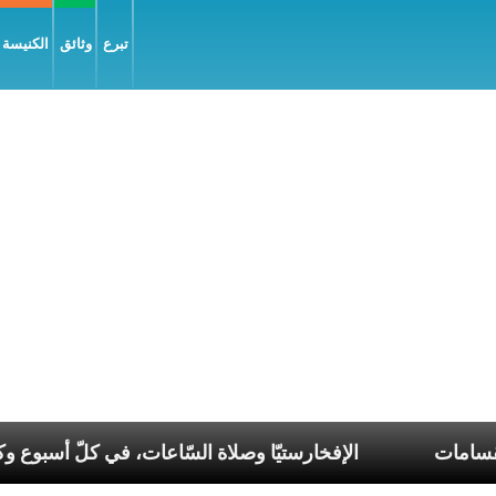
تبرع
وثائق
الكنيسة و
م في عصر الانقسامات
الإفخارستيّا وصلاة السّاعات، في ك