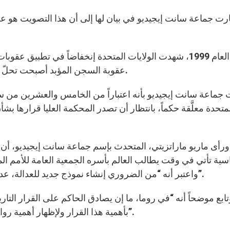
ت جماعة سانت إيجيديو في بيان لها إلى أن هذا التصويت هو علا
عقوبة السجن المؤبد أصبحت تحلّ أكثر فأكثر محلّ عقوبة الإعدام في قضايا جرائم القتل.
 جماعة سانت إيجيديو بأنه اعتباراً من الخامس والعشرين من س
متحدة معلَّقة حكماً، بانتظار أن تصدر المحكمة العليا قرارها بشأن
ورأى ماريو ماراتزيتي، المتحدث بإسم جماعة سانت إيجيديو، أن 
سية تأتي في وقت يطالب العالم بأسره الجمعية العامة للأمم ال
واعتبر أنه “من الضروري إنشاء نموذج جديد للعدالة، عدالة تحمي الحياة وتحترمها في كل الظروف والمراحل”.
تابع موضحاً أنه “في روما، ما إن يصادق الحاكم على القرار التاري
بأهمية هذا القرار ولإظهار أهمية روابط الصداقة والتعاون في تعزيز احترام حقوق الإنسان”.