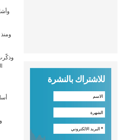
وأشار
وذكّرت
ال
للاشتراك بالنشرة
أسا
و