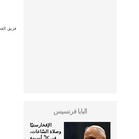
فريق القس
البابا فرنسيس
الإفخارستيّا
وصلاة السّاعات،
في كلّ أسبوع