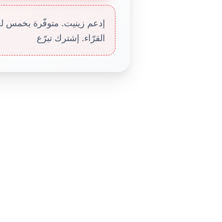
إدعم زينيت. متوفّرة بخمس لغا
القرّاء. إشترك تبرّع