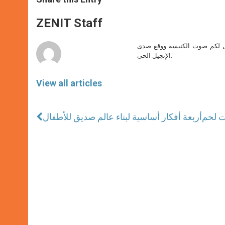
s
e
b
t
e
A
n
o
e
p
g
o
r
ZENIT Staff
p
e
k
r
صل لكم صوت الكنيسة ووقع صدى
الإنجيل الحي.
View all articles
يت لحم
أربعة أفكار أساسية لبناء عالم صديق للأطفال