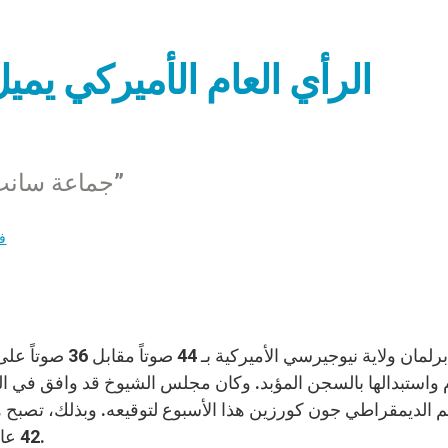
الرأي العام الأميركي يميل
جماعة سانت إيجيديو تطالب بـ”نموذج جديد للعدالة”
فن
م واستبدالها بالسجن المؤبد. وكان مجلس الشيوخ قد وافق في ال
م الديمقراطي جون كورزين هذا الأسبوع لتوقيعه. وبذلك، تصبح هذه 
42 عاماً على إلغائها في كل من ولايتي أيوا وويست فيرجينيا.