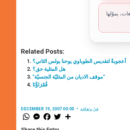
ت، يموّلها
Related Posts:
أعجوبةٌ لتقديس الطوباوي يوحنا بولس الثاني؟
هل المثلية حق؟
"موقف الاديان من المثليّة الجنسيّة"
فُقَرَاؤُنَا
فنّ وثقافة
DECEMBER 19, 2007 00:00
W
M
F
T
S
h
e
a
w
h
a
s
c
i
a
t
s
e
t
r
Share this Entry