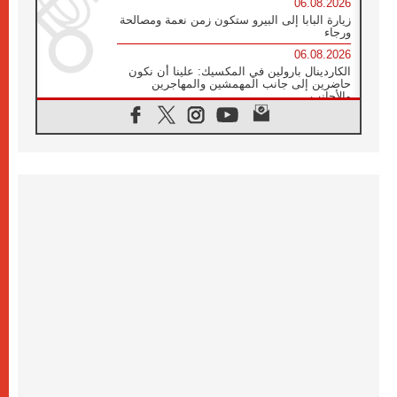
06.08.2026
زيارة البابا إلى البيرو ستكون زمن نعمة ومصالحة
ورجاء
06.08.2026
الكاردينال بارولين في المكسيك: علينا أن نكون
حاضرين إلى جانب المهمشين والمهاجرين
والأجانب
06.08.2026
البابا لاوُن الرابع عشر للشباب في أسيزي:
"أوروبا والعالم يبحثان اليوم عن قديسين جُدد
فيكم"
06.08.2026
البابا في أسيزي يتحدث إلى الشباب المشاركين
في لقاء الشباب الفرنسيسكاني
06.08.2026
البابا لاوُن الرابع عشر يبرق معزيا بوفاة
الكاردينال جوليو دوارتي لانغا
05.08.2026
في مقابلته العامة مع المؤمنين البابا لاوُن الرابع
عشر يواصل الحديث عن الدستور في الليتورجيا
المقدسة مسلطا الضوء على صلاة الكنيسة
05.08.2026
البابا لاوُن الرابع عشر يزور في تشرين الثاني
٢٠٢٦ أوروغواي والأرجنتين وبيرو