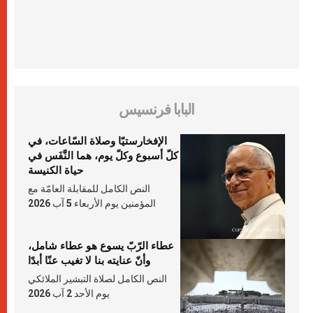
البابا فرنسيس
الإفخارستيّا وصلاة السّاعات، في
كلّ أسبوع وكلّ يوم، هما النَّفَس في
حياة الكنيسة
النص الكامل للمقابلة العامّة مع
المؤمنين يوم الأربعاء 5 آب 2026
عطاء الرّبّ يسوع هو عطاء شامل،
وأنّ عنايته بنا لا تغيب عنّا أبدًا
النص الكامل لصلاة التبشير الملائكي
يوم الأحد 2 آب 2026