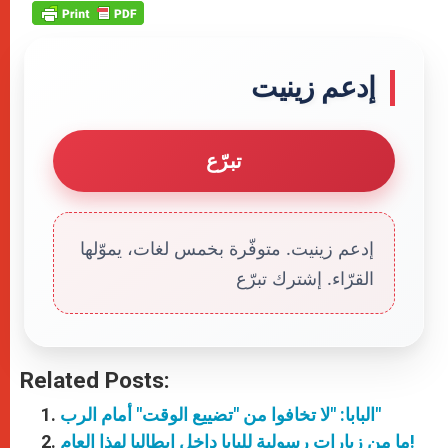
إدعم زينيت
تبرّع
إدعم زينيت. متوفّرة بخمس لغات، يموّلها
القرّاء. إشترك تبرّع
Related Posts:
البابا: "لا تخافوا من "تضييع الوقت" أمام الرب"
ما من زيارات رسولية للبابا داخل إيطاليا لهذا العام!