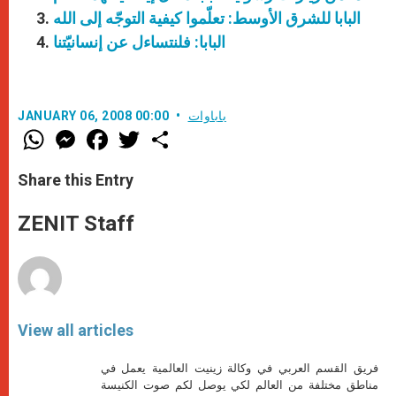
البابا للشرق الأوسط: تعلّموا كيفية التوجّه إلى الله
البابا: فلنتساءل عن إنسانيّتنا
باباوات
JANUARY 06, 2008 00:00
W
M
F
T
S
h
e
a
w
h
a
s
c
i
a
t
s
e
t
r
Share this Entry
s
e
b
t
e
A
n
o
e
p
g
o
r
ZENIT Staff
p
e
k
r
View all articles
فريق القسم العربي في وكالة زينيت العالمية يعمل في
مناطق مختلفة من العالم لكي يوصل لكم صوت الكنيسة