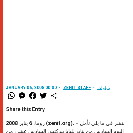
باباوات
ZENIT STAFF
JANUARY 06, 2008 00:00
W
M
F
T
S
h
e
a
w
h
a
s
c
i
a
t
s
e
t
r
Share this Entry
s
e
b
t
e
A
n
o
e
p
g
o
r
روما، 6 يناير 2008 (zenit.org). – ننشر في ما يلي تأمل
p
e
k
r
اليوم السادس من يناير للبابا بندكتس السادس عشر، من