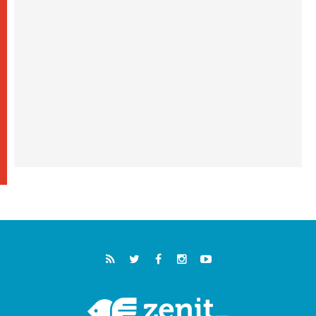
05.08.2026
خمسون عاما على استشهاد الأسقف الأرجنتيني
الطوباوي إنريكي أنجيليلي