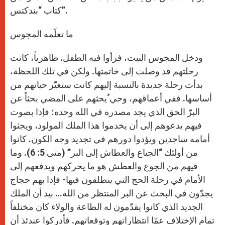
كتاب “بندكتس”.
ما تعلّمه المجوس
ودخل المجوس البيت، فرأوا فيه الطفل. ظاهرياً، كانت
رحلتهم قد وصلت إلى خاتمتها. ولكن في تلك اللحظة،
بدأت رحلة جديدة بالنسبة إليهم كانت ستغيّر حياتهم من
أساسها. ففي أعماقهم، وحي ٌيحثهم على المضي بحثاً عن
البرّ الحق الذي يجد مصدره في الله وحده؛ فإذا بصوت
فيهم يدعوهم إلى أن يخدموا هذا الملك المولود، ويجثوا
أمامه ساجدين ويؤدوا دورهم في تجديد وجه الكون. كانوا
من أولئك “الجياع والعطاش إلى البر” (متى 5: 6). وما
فيهم من الجوع والعطش هو ما يحركهم ويدفعهم إلى
الأمام في رحلة الحج التي ينطلقون فيها- فإذا بهم حجاج
يجدّون في البحث عن البر المنتظر من الله… بيد أن الملك
الجديد الذي كانوا يقدّمون له الطاعة والولاء كان مختلفاً
تمام الإختلاف عمّا انتظاراتهم وتوقعاتهم. فأدركوا عندئذ أن