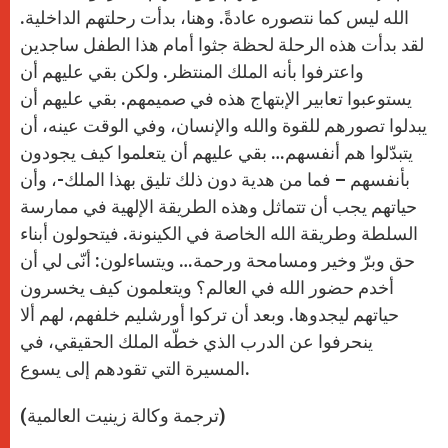
الله ليس كما نتصوره عادةً. وهنا، بدأت رحلتهم الداخلية.
لقد بدأت هذه الرحلة لحظة جثوا أمام هذا الطفل ساجدين
واعترفوا بأنه الملك المنتظر. ولكن بقي عليهم أن
يستوعبوا تعابير الإبتهاج هذه في صميمهم. بقي عليهم أن
يبدلوا تصورهم للقوة والله والإنسان، وفي الوقت عينه، أن
يتبدّلوا هم أنفسهم… بقي عليهم أن يتعلموا كيف يجودون
بأنفسهم – فما من هدية دون ذلك تليق بهذا الملك-، وأن
حياتهم يجب أن تتماثل وهذه الطريقة الإلهية في ممارسة
السلطة وطريقة الله الخاصة في الكينونة. فيتحولون أبناء
حق وبرّ وخير ومسامحة ورحمة… ويتساءلون: أنّى لي أن
أخدم حضور الله في العالم؟ ويتعلمون كيف يخسرون
حياتهم ليجدوها. وبعد أن تركوا أورشليم خلفهم، لهم ألا
ينحرفوا عن الدرب الذي خطّه الملك الحقيقي، في
المسيرة التي تقودهم إلى يسوع.
(ترجمة وكالة زينيت العالمية)