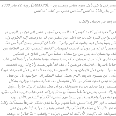
روما، 22 يناير 2008 (zenit.org). – ننشر في ما يلي تأمل اليوم الثاني والعشرين
من يناير للبابا بندكتس السادس عشر، من كتاب "بندكتس".
الرابط بين الإيمان والقلب
في الحقيقة، إن كلمة "نؤمن" عند المسيحي المؤمن تشير إلى نوع من اليقين هو
في نواحي كثيرة على درجة أعلى من اليقين من كل ما وصلت إليه العلوم، وإن
كان يقيناً يحمل فيه دينامية الـ"غير نهائي"... فكما أن الإنسان يصبح أكيداً من حبّ
شخص آخر له من دون أن يُخضعه لمنهجيات الإختبار العلمي، كذا في العلاقة بين
الله والإنسان ثمة يقين من نوع مختلف تماماً عن اليقين الناتج عن التفكير
الإختباري. فإنا نعيش الإيمان، لا كفرضية معينة، وإنما باعتباره أمراً يقيناً تُبنى عليه
حياتنا بأسرها... فالإيمان هو يقين بأن الله قد أظهر نفسه وأتاح لنا رؤية الحقيقة
نفسها... وفي فعل الإيمان، يحدث القبول بطريقة مختلفة عن فعل المعرفة: فهو لا
يتأتى عن مستوى البرهان الذي يحمل عملية التفكير إلى خواتمها، بل عن فعل
إرادة تبقى عملية الفكر من خلال التواصل معه عملية مفتوحة وجارية بشكل
مستمر. وهنا تتحكم الإرادة بالموافقة، مع أن فعل التفكير لا يزال جارياً... وأيّ
إدراك حسي يفترض تعاطفاً مسبقاً مع ما تمّ إدراكه. ففي غياب قرب داخلي معيّن،
هو نوع من أنواع المحبة، لن يسعنا فهم الشيء الآخر أو الشخص الآخر. بهذا
المعنى، فإن "الإرادة" تسبق دائماً الفهم نوعاً ما الذي تشكل شرطاً مسبقاً له؛ وكلما
تحقق ذلك، كان الواقع المُعَدّ للإدراك أعظم وأوفر شمولية. إننا قادرون على
الموافقة على الإيمان لأن الله قد لمس الإرادة –والقلب – منّا فتأثرا به. وبفعل