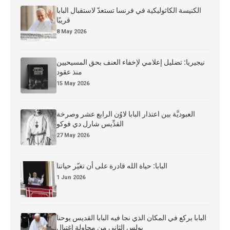
الكنيسة الكاثوليكية في فرنسا تستعدّ لاستقبال البابا
قريبًا
8 May 2026
نيجيريا: تضليل إعلامي لإخفاء العنف بحق المسيحيين
منذ عقود
15 May 2026
العبوديَّة بين اعتذار البابا لاوُن الرابع عشر وصرخة
القدِّيس شارل دي فوكو
27 May 2026
البابا: حياة الله قادرة على أن تغيّر حياتنا
1 Jun 2026
البابا يركع في المكان الذي نجا فيه البابا القديس يوحنا
بولس الثاني من محاولة اغتيال