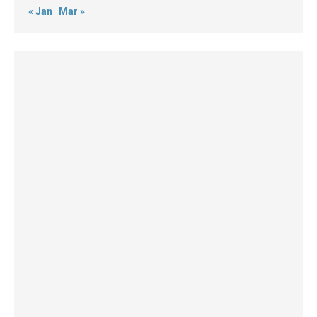
« Jan
Mar »