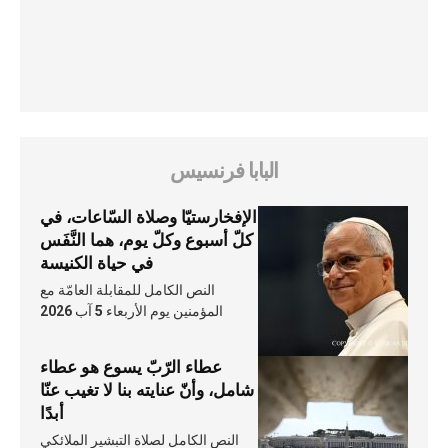
البابا فرنسيس
الإفخارستيّا وصلاة السّاعات، في
كلّ أسبوع وكلّ يوم، هما النَّفَس
في حياة الكنيسة
النص الكامل للمقابلة العامّة مع
المؤمنين يوم الأربعاء 5 آب 2026
عطاء الرّبّ يسوع هو عطاء
شامل، وأنّ عنايته بنا لا تغيب عنّا
أبدًا
النص الكامل لصلاة التبشير الملائكي