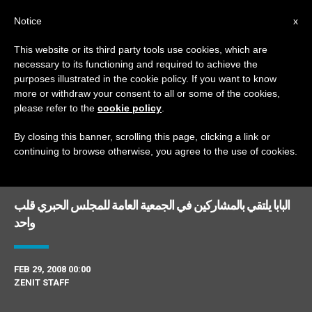
AR
Notice
x
This website or its third party tools use cookies, which are
necessary to its functioning and required to achieve the
MONTH
purposes illustrated in the cookie policy. If you want to know
February, 2008
more or withdraw your consent to all or some of the cookies,
please refer to the
cookie policy
.
By closing this banner, scrolling this page, clicking a link or
continuing to browse otherwise, you agree to the use of cookies.
DERNIÈRES NOUVELLES
البابا يلتقي بالمشاركين في الجمعية العامة للمجلس الحبري قلب
واحد
FEB 29, 2008 00:00
ZENIT STAFF