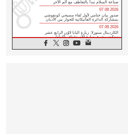
صناعة السلام تبدأ بالتعاطف مع ألم الآخر
07.08.2026
صدور بيان ختامي لأول لقاء مسيحي كونفوشي
بمشاركة الدائرة الفاتيكانية للحوار بين الأديان
07.08.2026
الكاردينال ستورلا: زيارة البابا لاوُن الرابع عشر
ستكون بشرى سارة للأوروغواي بأكملها
07.08.2026
الفاتيكان يعلن برنامج الزيارة الرسولية للبابا لاوُن
الرابع عشر إلى فرنسا
07.08.2026
في الذكرى الـ ٨١ لحادثة هيروشيما الكنيسة في
اليابان تنظم ١٠ أيام للصلاة على نية السلام
07.08.2026
الكنيسة في الأوروغواي: زيارة البابا ستعزز
الإيمان والرجاء
06.08.2026
الاجتماع الشهري للمطارنة الموارنة
06.08.2026
الكاردينال روسي: زيارة البابا لاوُن إلى الأرجنتين
هي تكريم للبابا فرنسيس
06.08.2026
زيارة البابا إلى البيرو ستكون زمن نعمة ومصالحة