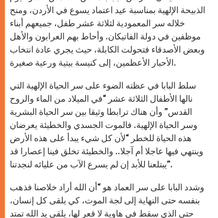
الذبيحة الإلهية بمناسبة عيد اعتماد يسوع في الأردن، ومنح
خلاله سر المعمودية لثلاثة عشر طفل، جميعهم أبناء
موظفين في دولة الفاتيكان. وأحاط بهم العرابون والأهل
وبعض الأصدقاء فتحولت الكابلة، حيث يجري عادة انتخاب
الأحبار الأعظمين، إلى كنيسة بيتية ورعية صغيرة.
سلط البابا في عظته الضوء على سر الحياة الإلهية التي
نالها الأطفال الثلاثة عشر “في الميلاد من الماء والروح
القدس” وأن هناك ترابطا وثيقا بين سر الحياة البشرية
وسر الحياة الإلهية. فالموت الجسدي والخطيئة يعرضان
هذه الحياة للخطر “لأن كل شيء يبدأ على هذه الأرض
وينتهي فيها عاجلا أم آجلا.. والخطيئة تخلق فينا إعصارا قد
يبتلعنا للأبد إن لم يسرع الآب من عليائه لنجدتنا”.
وشدد البابا على سر العماد هو “أن الله أراد خلاصنا فذهب
بنفسه حتى النهاية إلى لجة الموت، كي يلقى كل إنسان،
حتى الذي سقط في هاوية لا قعر لها، يلقى يد الله تمتد