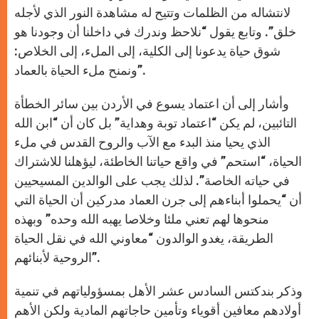
لانتشاله من الظلمات وتتيح له مشاهدة النور الذي لأجله
خلق”. وتابع يقول “نلاحظ وندرك في داخلنا أن وجودنا هو
شوق حياة يدعونا إلى الكلية، إلى الملء، إلى الخلاص:
ونمنح ملء الحياة بالعماد”.
وأشار إلى أن اعتماد يسوع في الأردن بين سائر الخطأة
التائبين، لم يكن “اعتماد توبة وهداية” بل كان أن “ابن الله
الذي يحيا منذ البدء مع الآب والروح القدس في ملء
الحياة، “استحم” في واقع حياتنا الخاطئة، ليؤهلنا للاشتراك
في حياته الخاصة”. لذلك يجب على الوالدين المسيحيين
أن “يحملوا أبناءهم إلى جرن العماد مدركين أن الحياة التي
منحوها لهم تعني ملئا وخلاصا يهبه الله وحده” وبهذه
الطريقة، يغدو الوالدون “معاوني الله في نقل الحياة
الروحية لأبنائهم”.
وذكر بندكتس السادس عشر الأهل بمسؤولياتهم في تنمية
أولادهم معافين أقوياء وتأمين حاجاتهم المادية ولكن الأهم