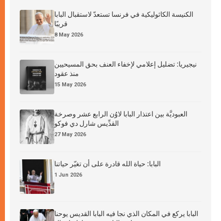
الكنيسة الكاثوليكية في فرنسا تستعدّ لاستقبال البابا
قريبًا
8 May 2026
نيجيريا: تضليل إعلامي لإخفاء العنف بحق المسيحيين
منذ عقود
15 May 2026
العبوديَّة بين اعتذار البابا لاوُن الرابع عشر وصرخة
القدِّيس شارل دي فوكو
27 May 2026
البابا: حياة الله قادرة على أن تغيّر حياتنا
1 Jun 2026
البابا يركع في المكان الذي نجا فيه البابا القديس يوحنا