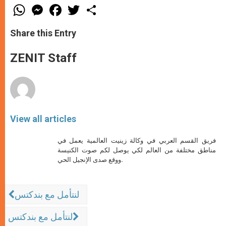
W
M
F
T
S
h
e
a
w
h
a
s
c
i
a
t
s
e
t
r
Share this Entry
s
e
b
t
e
A
n
o
e
p
g
o
r
ZENIT Staff
p
e
k
r
View all articles
فريق القسم العربي في وكالة زينيت العالمية يعمل في
مناطق مختلفة من العالم لكي يوصل لكم صوت الكنيسة
ووقع صدى الإنجيل الحي.
لنتأمل مع بندكتس
لنتأمل مع بندكتس