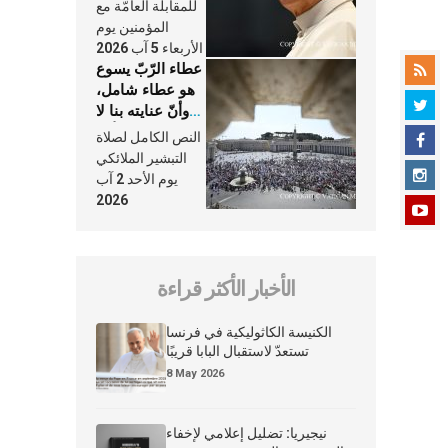
النَّفَس في حياة
للمقابلة العامّة مع
الكنيسة
المؤمنين يوم
الأربعاء 5 آب 2026
عطاء الرّبّ يسوع
هو عطاء شامل،
وأنّ عنايته بنا لا
تغيب عنّا أبدًا
النص الكامل لصلاة
التبشير الملائكي
يوم الأحد 2 آب
2026
الأخبار الأكثر قراءة
الكنيسة الكاثوليكية في فرنسا
تستعدّ لاستقبال البابا قريبًا
8 May 2026
نيجيريا: تضليل إعلامي لإخفاء