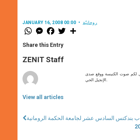
روحانيّة
JANUARY 16, 2008 00:00
W
M
F
T
S
h
e
a
w
h
a
s
c
i
a
t
s
e
t
r
Share this Entry
s
e
b
t
e
A
n
o
e
p
g
o
r
ZENIT Staff
p
e
k
r
صل لكم صوت الكنيسة ووقع صدى
الإنجيل الحي.
View all articles
بندكتس السادس عشر لجامعة الحكمة الرومانية