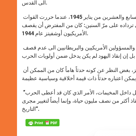
الى القدس.
وتشرح كاتبة المقال، المؤرخة الإيطالية أنّا فوا، أنه بعد 63 عاماً على السابع والعشرين من يناير 1945، عندما حررت القوات
ي ترداده على مرّ السنين: كان من المفترض أن يقصف
الأمريكيون أوشفيتز عام 1944.
وقالت الجريدة الفاتيكانية إن السبب الذي دفع الرئيس روزفلت والمسؤولين الأمريكيين والبريطانيين الى عدم قصف
وقالت الصحفية الإيطالية في مقالها: “الأمر الأكيد هو أن قصف أوشفيتز، بغض النظر عن كونه حدثاً هاماً كان من الممكن أن
“كان من الممكن خرق جدار الصمت الذي كان سائداً حيال ما كان يحصل داخل المخيمات، الأمر الذي كان قد أعطى الحرب
نقاذ أكثر من نصف مليون حياة، وإنما أيضاً لتغيير مجرى
التاريخ”.