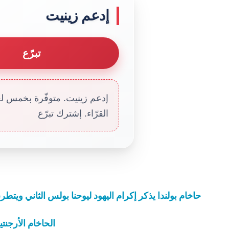
إدعم زينيت
تبرّع
إدعم زينيت. متوفّرة بخمس لغا
القرّاء. إشترك تبرّع
حاخام بولندا يذكر إكرام اليهود ليوحنا بولس الثاني وي
الحاخام الأرجنت