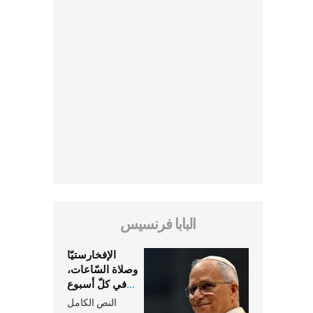
البابا فرنسيس
الإفخارستيّا
وصلاة السّاعات،
في كلّ أسبوع
وكلّ يوم، هما
النص الكامل