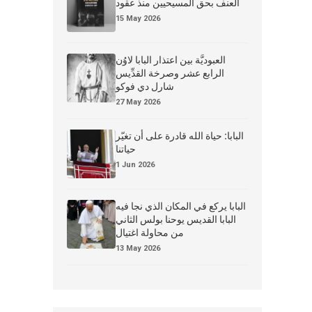
العنف بحق المسيحيين منذ عقود
15 May 2026
العبوديَّة بين اعتذار البابا لاوُن
الرابع عشر وصرخة القدِّيس
شارل دي فوكو
27 May 2026
البابا: حياة الله قادرة على أن تغيّر
حياتنا
1 Jun 2026
البابا يركع في المكان الذي نجا فيه
البابا القديس يوحنا بولس الثاني
من محاولة اغتيال
13 May 2026