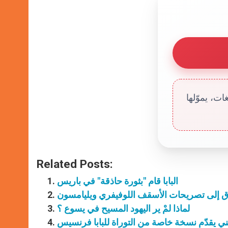
ت، يموّلها
Related Posts:
البابا قام "بثورة حاذقة" في باريس
تطرق إلى تصريحات الأسقف اللوفيفري ويليامسون
لماذا لمْ ير اليهود المسيح في يسوع ؟
يني يقدّم نسخة خاصة من التوراة للبابا فرنسيس