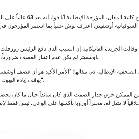
السوفياتية أوشفيتز، اعترف بوش علنياً بما استمر المؤرخون ف
اوشفيتز لم يكن عدم اعتبار القصف ضرورياً، بل إن إنقاذ اليهود لم يكن يدخل ضمن أولويات الحرب.
يوقف إبادة اليهود، يمكن اعتباره حدثاً ذات قيمة أخلاقية وسياسية عظيمة”.
أخلاقياً لا مثيل له، مجبراً أوروبا بأكملها على الوعي، ليس فقط لإ