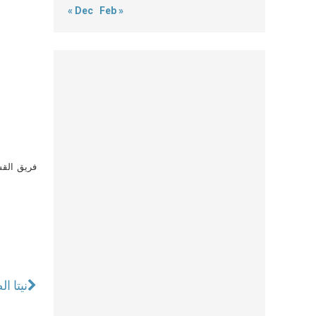
« Dec
Feb »
فريق القس
نيتا ا