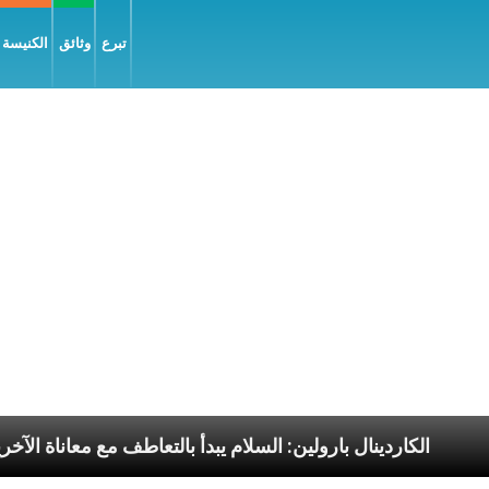
تبرع
وثائق
الكنيسة و
الرسوليّة
الكاردينال بارولين: السلام يبدأ بالتعاطف مع م