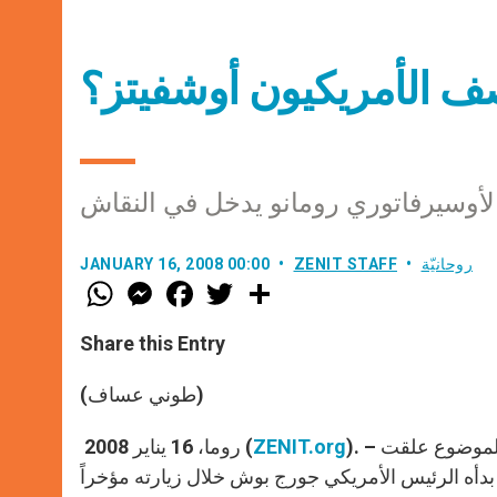
صف الأمريكيون أوشفيتز؟
لأوسيرفاتوري رومانو يدخل في النقاش
روحانيّة
ZENIT STAFF
JANUARY 16, 2008 00:00
W
M
F
T
S
h
e
a
w
h
a
s
c
i
a
t
s
e
t
r
Share this Entry
s
e
b
t
e
A
n
o
e
p
g
o
r
(طوني عساف)
p
e
k
r
الموضوع علقت
). –
ZENIT.org
روما، 16 يناير 2008 (
دأه الرئيس الأمريكي جورج بوش خلال زيارته مؤخراً