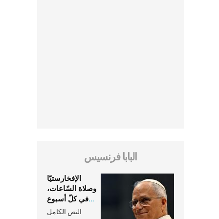
البابا فرنسيس
الإفخارستيّا
وصلاة السّاعات،
في كلّ أسبوع
وكلّ يوم، هما
النص الكامل