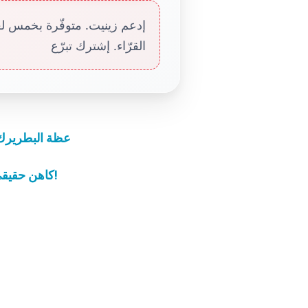
إدعم زينيت. متوفّرة بخمس لغا
القرّاء. إشترك تبرّع
عظة البطريرك 
"كاهن حقيقي يصلي ويعلم كيف يصغي": إنه البابا فرنسيس!