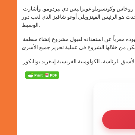
بعد سنوات من الاحتجاز، أطلقت القوات المسلحة الثورية سراح كلارا روخاس وكونسويلو غونزاليس دي بيردومو. وأشارت
دث هو الرئيس الفينزويلي أوغو شافيز الذي لعب دور
الوسيط.
من جهته، شكر الرئيس الكولومبي الفارو أوريبي الرئيسَ شافيز على جهوده معرباً عن استعداده لقبول مشروعِ إنشاء منطقة