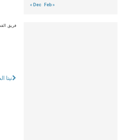
« Dec
Feb »
فريق القس
نيتا ا