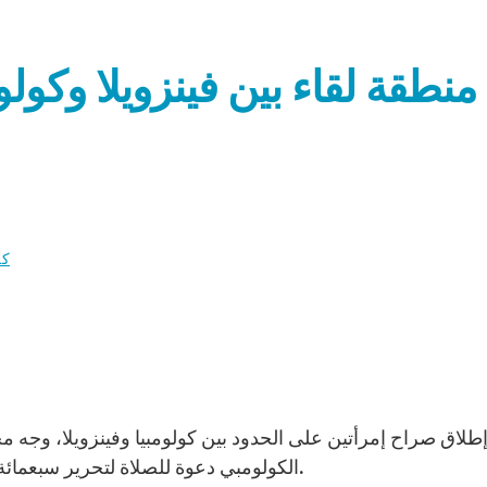
منطقة لقاء بين فينزويلا وكولو
كن
لاق صراح إمرأتين على الحدود بين كولومبيا وفينزويلا، وجه 
الكولومبي دعوة للصلاة لتحرير سبعمائة رهينة محتجزين لدى قوات كولومبيا المسلحة الثورية.