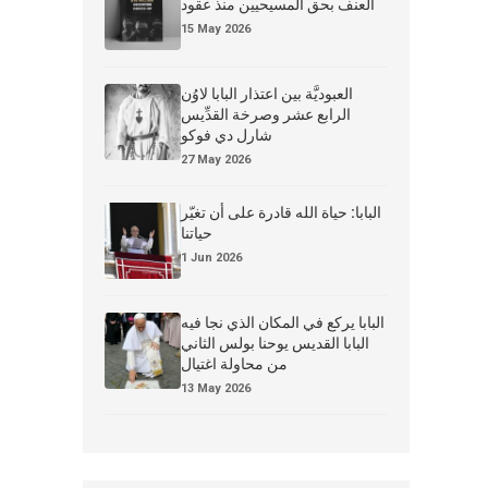
العنف بحق المسيحيين منذ عقود
15 May 2026
العبوديَّة بين اعتذار البابا لاوُن
الرابع عشر وصرخة القدِّيس
شارل دي فوكو
27 May 2026
البابا: حياة الله قادرة على أن تغيّر
حياتنا
1 Jun 2026
البابا يركع في المكان الذي نجا فيه
البابا القديس يوحنا بولس الثاني
من محاولة اغتيال
13 May 2026