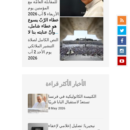
النَّفَس في حياة
للمقابلة العامّة مع
الكنيسة
المؤمنين يوم
الأربعاء 5 آب 2026
عطاء الرّبّ يسوع
هو عطاء شامل،
وأنّ عنايته بنا لا
تغيب عنّا أبدًا
النص الكامل لصلاة
التبشير الملائكي
يوم الأحد 2 آب
2026
الأخبار الأكثر قراءة
الكنيسة الكاثوليكية في فرنسا
تستعدّ لاستقبال البابا قريبًا
8 May 2026
نيجيريا: تضليل إعلامي لإخفاء