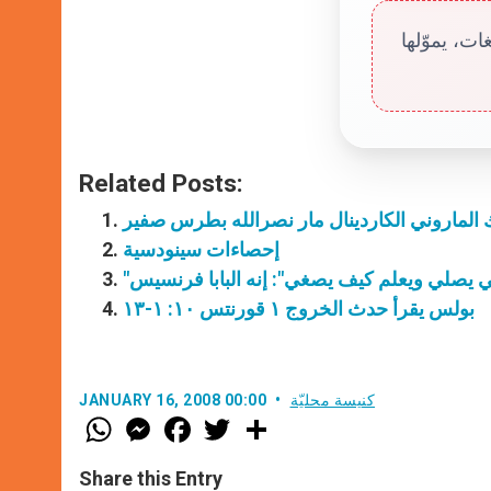
ت، يموّلها
Related Posts:
الماروني الكاردينال مار نصرالله بطرس صفير
إحصاءات سينودسية
بولس يقرأ حدث الخروج ١ قورنتس ١٠: ١-١٣
كنيسة محليّة
JANUARY 16, 2008 00:00
W
M
F
T
S
h
e
a
w
h
a
s
c
i
a
t
s
e
t
r
Share this Entry
s
e
b
t
e