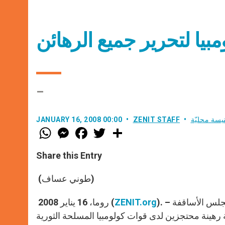
مبيا لتحرير جميع الرهائن
–
يسة محليّة
ZENIT STAFF
JANUARY 16, 2008 00:00
W
M
F
T
S
h
e
a
w
h
a
s
c
i
a
t
s
e
t
r
Share this Entry
s
e
b
t
e
A
n
o
e
p
g
o
r
(طوني عساف)
p
e
k
r
مجلس الأساقفة
). –
ZENIT.org
روما، 16 يناير 2008 (