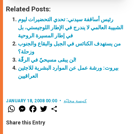
Related Posts:
رئيس أساقفة سيدني: تحدي التحضيرات ليوم
الشبيبة العالمي لا يندرج في الإطار اللوجيستي، بل
في إطار المسيرة الروحية
من يستهدف الكنائس في الجبل والبقاع والجنوب
وزحلة؟
لن يبقى مسيحيّ في الرقّة!
بيروت: ورشة عمل عن الموارد البشرية للاجئين
العراقيين
كنيسة محليّة
JANUARY 18, 2008 00:00
W
M
F
T
S
h
e
a
w
h
a
s
c
i
a
t
s
e
t
r
Share this Entry
s
e
b
t
e
A
n
o
e