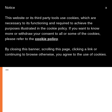
AR
Notice
x
This website or its third party tools use cookies, which are
necessary to its functioning and required to achieve the
purposes illustrated in the cookie policy. If you want to know
قبرص تستضيف اللقاء المقبل بين
more or withdraw your consent to all or some of the cookies,
please refer to the
cookie policy
.
الأديان الذي تنظمه جماعة سانت
إيجيديو
By closing this banner, scrolling this page, clicking a link or
continuing to browse otherwise, you agree to the use of cookies.
–