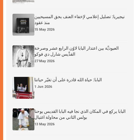
نيجيريا: تضليل إعلامي لإخفاء العنف بحق المسيحيين
منذ عقود
15 May 2026
العبوديَّة بين اعتذار البابا لاوُن الرابع عشر وصرخة
القدِّيس شارل دي فوكو
27 May 2026
البابا: حياة الله قادرة على أن تغيّر حياتنا
1 Jun 2026
البابا يركع في المكان الذي نجا فيه البابا القديس يوحنا
بولس الثاني من محاولة اغتيال
13 May 2026