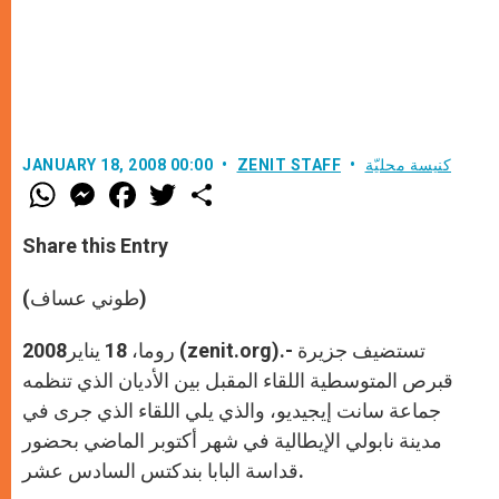
كنيسة محليّة
ZENIT STAFF
JANUARY 18, 2008 00:00
W
M
F
T
S
h
e
a
w
h
a
s
c
i
a
t
s
e
t
r
Share this Entry
s
e
b
t
e
A
n
o
e
p
g
o
r
(طوني عساف)
p
e
k
r
روما، 18 يناير2008 (zenit.org).- تستضيف جزيرة
قبرص المتوسطية اللقاء المقبل بين الأديان الذي تنظمه
جماعة سانت إيجيديو، والذي يلي اللقاء الذي جرى في
مدينة نابولي الإيطالية في شهر أكتوبر الماضي بحضور
قداسة البابا بندكتس السادس عشر.