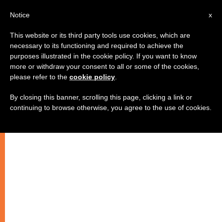
AR
Notice
x
This website or its third party tools use cookies, which are
necessary to its functioning and required to achieve the
purposes illustrated in the cookie policy. If you want to know
معرض في ميلانو لتذكر "أبرار الإسلام"
more or withdraw your consent to all or some of the cookies,
please refer to the
cookie policy
.
By closing this banner, scrolling this page, clicking a link or
شارك في الحدث شباب يهود ومسلمون
continuing to browse otherwise, you agree to the use of cookies.