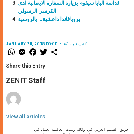
قداسة البابا سيقوم بزيارة السفارة الايطالية لدى
الكرسي الرسولي
بروباغاندا داعشية… بالروسية
كنيسة محليّة
JANUARY 28, 2008 00:00
W
M
F
T
S
h
e
a
w
h
a
s
c
i
a
t
s
e
t
r
Share this Entry
s
e
b
t
e
A
n
o
e
p
g
o
r
ZENIT Staff
p
e
k
r
View all articles
فريق القسم العربي في وكالة زينيت العالمية يعمل في