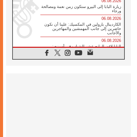
06.08.2026
زيارة البابا إلى البيرو ستكون زمن نعمة ومصالحة
ورجاء
06.08.2026
الكاردينال بارولين في المكسيك: علينا أن نكون
حاضرين إلى جانب المهمشين والمهاجرين
والأجانب
06.08.2026
البابا لاوُن الرابع عشر للشباب في أسيزي:
"أوروبا والعالم يبحثان اليوم عن قديسين جُدد
فيكم"
06.08.2026
البابا في أسيزي يتحدث إلى الشباب المشاركين
في لقاء الشباب الفرنسيسكاني
05.08.2026
في مقابلته العامة مع المؤمنين البابا لاوُن الرابع
عشر يواصل الحديث عن الدستور في الليتورجيا
المقدسة مسلطا الضوء على صلاة الكنيسة
05.08.2026
البابا لاوُن الرابع عشر يزور في تشرين الثاني
٢٠٢٦ أوروغواي والأرجنتين وبيرو
05.08.2026
خمسون عاما على استشهاد الأسقف الأرجنتيني
الطوباوي إنريكي أنجيليلي