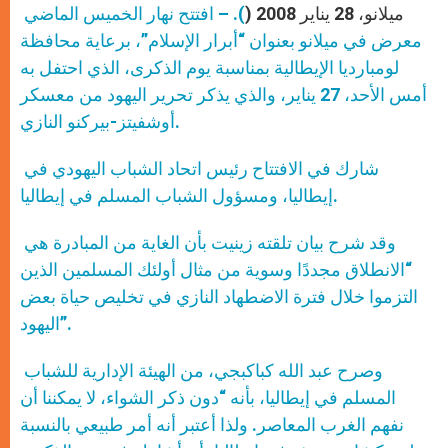
ميلانو، 28 يناير 2008 (
). – افتتح نهار الخميس الماضي
معرض في ميلانو بعنوان “أبرار الإسلام”، برعاية محافظة
لومبارديا الإيطالية بمناسبة يوم الذكرى، الذي احتفل به
أمس الأحد، 27 يناير، والذي يذكر تحرير اليهود من معسكر
أوشفيتز-بيركنو النازي.
شارك في الافتتاح رئيس اتحاد الشباب اليهودي في
إيطاليا، ومسؤول الشباب المسلم في إيطاليا.
وقد شرح بيان تلقته زينيت بأن الغاية من المبادرة هي
“الانطلاق مجددًا وسوية من مثال أولئك المسلمين الذين
التزموا خلال فترة الاضطهاد النازي في تخليص حياة بعض
اليهود”.
وصرح عبد الله كباكبجي، من الهيئة الإدارية للشباب
المسلم في إيطاليا، بأنه “دون ذكر الشواء، لا يمكننا أن
نفهم الغرب المعاصر. ولذا أعتبر أنه أمر طبيعي بالنسبة