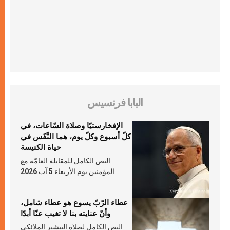
البابا فرنسيس
الإفخارستيّا وصلاة السّاعات، في
كلّ أسبوع وكلّ يوم، هما النَّفَس في
حياة الكنيسة
النص الكامل للمقابلة العامّة مع
المؤمنين يوم الأربعاء 5 آب 2026
عطاء الرّبّ يسوع هو عطاء شامل،
وأنّ عنايته بنا لا تغيب عنّا أبدًا
النص الكامل لصلاة التبشير الملائكي