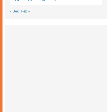
28
29
30
31
« Dec
Feb »