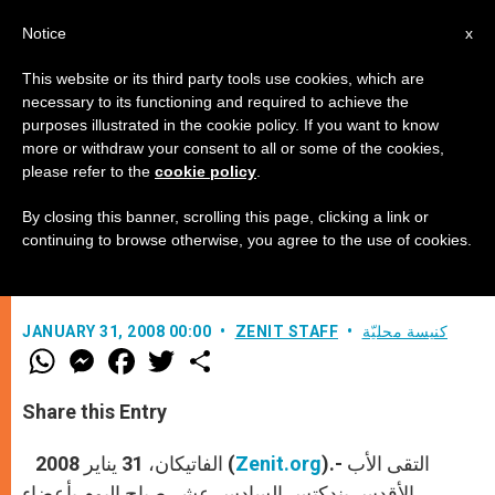
AR
Notice
x
This website or its third party tools use cookies, which are
necessary to its functioning and required to achieve the
purposes illustrated in the cookie policy. If you want to know
بندكتس السادس عشر يلتقي بأعضاء
more or withdraw your consent to all or some of the cookies,
please refer to the
cookie policy
.
المجمع الحبري لعقيدة الإيمان
By closing this banner, scrolling this page, clicking a link or
continuing to browse otherwise, you agree to the use of cookies.
(روبير شعيب)
كنيسة محليّة
ZENIT STAFF
JANUARY 31, 2008 00:00
W
M
F
T
S
h
e
a
w
h
a
s
c
i
a
t
s
e
t
r
Share this Entry
s
e
b
t
e
A
n
o
e
p
g
o
r
).- التقى الأب
Zenit.org
الفاتيكان، 31 يناير 2008 (
p
e
k
r
الأقدس بندكتس السادس عشر صباح اليوم بأعضاء