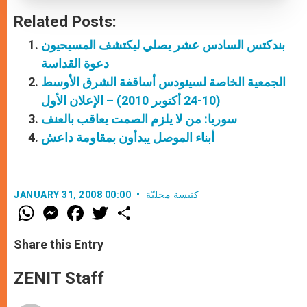
Related Posts:
بندكتس السادس عشر يصلي ليكتشف المسيحيون
دعوة القداسة
الجمعية الخاصة لسينودس أساقفة الشرق الأوسط
(10-24 أكتوبر 2010) – الإعلان الأول
سوريا: من لا يلزم الصمت يعاقب بالعنف
أبناء الموصل يبدأون بمقاومة داعش
كنيسة محليّة
JANUARY 31, 2008 00:00
W
M
F
T
S
h
e
a
w
h
a
s
c
i
a
t
s
e
t
r
Share this Entry
s
e
b
t
e
A
n
o
e
p
g
o
r
ZENIT Staff
p
e
k
r