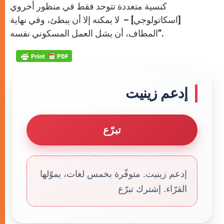
كنسية متعددة تتوحد فقط في منظور أخروي
[اسكاتولوجي] – لا يمكنه إلا أن يبطئ، وفي نهاية
المطاف، أن يشل العمل المسكوني نفسه”.
إدعم زينيت
تبرّع
إدعم زينيت. متوفّرة بخمس لغات، يموّلها
القرّاء. إشترك تبرّع