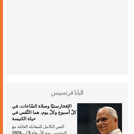
البابا فرنسيس
الإفخارستيّا وصلاة السّاعات، في
كلّ أسبوع وكلّ يوم، هما النَّفَس في
حياة الكنيسة
النص الكامل للمقابلة العامّة مع
المؤمنين يوم الأربعاء 5 آب 2026