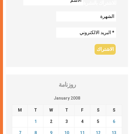
للاشتراك بالنشرة
روزنامة
January 2008
M
T
W
T
F
S
S
1
2
3
4
5
6
7
8
9
10
11
12
13