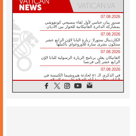
07.08.2026
صدور بيان ختامي لأول لقاء مسيحي كونفوشي
بمشاركة الدائرة الفاتيكانية للحوار بين الأديان
07.08.2026
الكاردينال ستورلا: زيارة البابا لاوُن الرابع عشر
ستكون بشرى سارة للأوروغواي بأكملها
07.08.2026
الفاتيكان يعلن برنامج الزيارة الرسولية للبابا لاوُن
الرابع عشر إلى فرنسا
07.08.2026
في الذكرى الـ ٨١ لحادثة هيروشيما الكنيسة في
اليابان تنظم ١٠ أيام للصلاة على نية السلام
07.08.2026
الكنيسة في الأوروغواي: زيارة البابا ستعزز
الإيمان والرجاء
06.08.2026
الاجتماع الشهري للمطارنة الموارنة
06.08.2026
الكاردينال روسي: زيارة البابا لاوُن إلى الأرجنتين
هي تكريم للبابا فرنسيس
06.08.2026