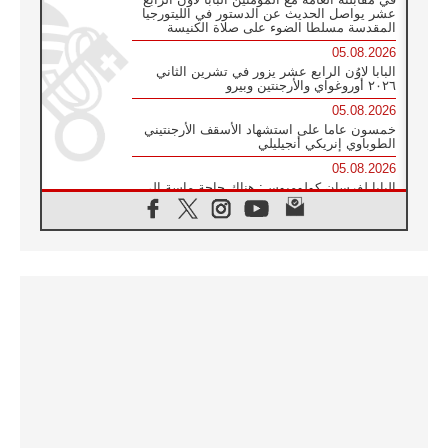
عشر يواصل الحديث عن الدستور في الليتورجيا
المقدسة مسلطا الضوء على صلاة الكنيسة
05.08.2026
البابا لاوُن الرابع عشر يزور في تشرين الثاني
٢٠٢٦ أوروغواي والأرجنتين وبيرو
05.08.2026
خمسون عاما على استشهاد الأسقف الأرجنتيني
الطوباوي إنريكي أنجيليلي
05.08.2026
البابا لفرسان كولومبوس: هناك حاجة ماسة إلى
أنبياء تناغم يسعون إلى بناء الجسور
04.08.2026
وفاة الكاردينال جوليو دوارتي لانغا
04.08.2026
عميد دائرة الحوار بين الأديان يفتتح في سيول
أول لقاء مسيحي كونفوشي
04.08.2026
إطلاق النشيد الرسمي لليوم العالمي للشباب في
سيول
04.08.2026
رسالة البابا لاوُن الرابع عشر إلى المشاركين في
المؤتمر العالمي لمنظمة سيغنيس
04.08.2026