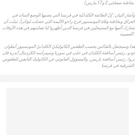
بخاصّة صفحَتَي 2 و17 مارس).
وأشار البيان: "إنّ الطائفة الكلدانيّة في فرنسا التي يضنيها الوضع السائد في
العراق وبخاصّة وفاة المونسنيور فرج راحو الأليمة التي حصلت مُؤخّراً، تمنّت أن
تُشارك ألمها مع المسيحيّين في فرنسا الذين أظهروا لنا تضامنهم في هذه الأوقات
العصيبة".
هذا وسيحتفل بالقدّاس بحسب الطقس الكاثوليكيّ الكلدانيّ المونسنيور أنطوان
أودو، رئيس أساقفة الكلدان في حلب في سوريا وسيترأسه الكردينال أندره فان
تروا، رئيس أساقفة باريس، والمسؤول القانوني عن الكاثوليك التابعين للطقوس
الشرقية في فرنسا.