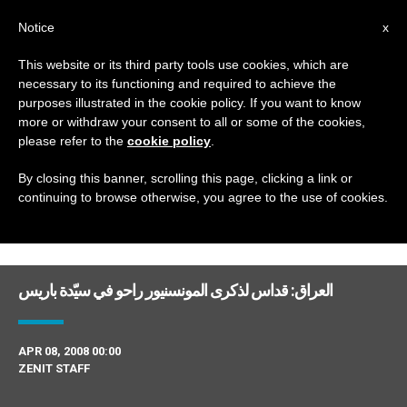
AR
Notice
x
This website or its third party tools use cookies, which are
necessary to its functioning and required to achieve the
DAY
purposes illustrated in the cookie policy. If you want to know
April 8th, 2008
more or withdraw your consent to all or some of the cookies,
please refer to the
cookie policy
.
By closing this banner, scrolling this page, clicking a link or
continuing to browse otherwise, you agree to the use of cookies.
DERNIÈRES NOUVELLES
العراق: قداس لذكرى المونسنيور راحو في سيّدة باريس
APR 08, 2008 00:00
ZENIT STAFF