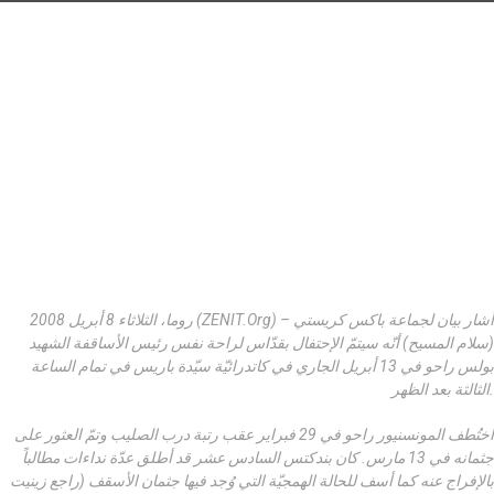
روما، الثلاثاء 8 أبريل 2008 (ZENIT.org) – أشار بيان لجماعة باكس كريستي
(سلام المسيح) أنّه سيتمّ الإحتفال بقدّاس لراحة نفس رئيس الأساقفة الشهيد
بولس راحو في 13 أبريل الجاري في كاتدرائيّة سيّدة باريس في تمام الساعة
الثالثة بعد الظهر.
اختُطف المونسنيور راحو في 29 فبراير عقب رتبة درب الصليب وتمّ العثور على
جثمانه في 13 مارس. كان بندكتس السادس عشر قد أطلق عدّة نداءات مطالباً
بالإفراج عنه كما أسف للحالة الهمجيّة التي وُجد فيها جثمان الأسقف (راجع زينيت