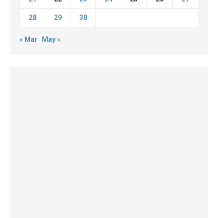
28
29
30
« Mar
May »