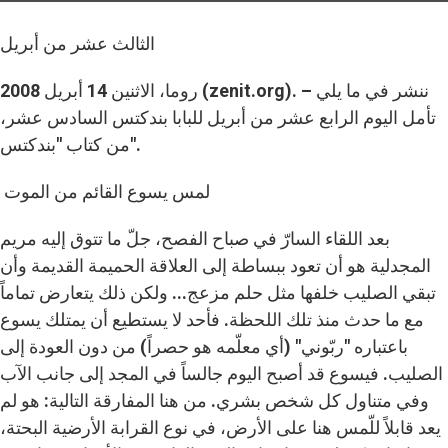
الثالث عشر من أبريل
روما، الاثنين 14 أبريل 2008 (zenit.org). – ننشر في ما يلي
تأمل اليوم الرابع عشر من أبريل للبابا بندكتس السادس عشر،
من كتاب "بندكتس".
لمس يسوع القائم من الموت
بعد اللقاء السارّ في صباح الفصح، جلّ ما تتوق إليه مريم
المجدلية هو أن تعود ببساطة إلى العلاقة الحميمة القديمة وأن
تبقي الصليب خلفها مثل حلم مزعج... ولكن ذلك يتعارض تماماً
مع ما حدث منذ تلك اللحظة. فأحد لا يستطيع أن يمتلك يسوع
باعتباره "ربّوني" (أي معلّمه هو حصراً) من دون العودة إلى
الصليب. فيسوع قد أصبح اليوم جالساً في المجد إلى جانب الآب
وفي متناول كل شخص بشري. من هنا المفارقة التالية: هو لم
يعد قابلاً للّمس هنا على الأرض، في نوع القرابة الأرضية البحتة،