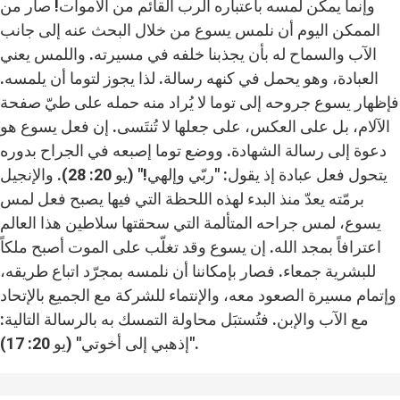
وإنما يمكن لمسه باعتباره الرب القائم من الأموات! صار من
الممكن اليوم أن نلمس يسوع من خلال البحث عنه إلى جانب
الآب والسماح له بأن يجذبنا خلفه في مسيرته. واللمس يعني
العبادة، وهو يحمل في كنهه رسالة. لذا يجوز لتوما أن يلمسه.
فإظهار يسوع جروحه إلى توما لا يُراد منه حمله على طيّ صفحة
الآلام، بل على العكس، على جعلها لا تُنتَسى. إن فعل يسوع هو
دعوة إلى رسالة الشهادة. ووضع توما إصبعه في الجراح بدوره
يتحول فعل عبادة إذ يقول: "ربّي وإلهي!" (يو 20: 28). والإنجيل
برمّته يعدّ منذ البدء لهذه اللحظة التي فيها يصبح فعل لمس
يسوع، لمس جراحه المتألمة التي سحقتها سلاطين هذا العالم
اعترافاً بمجد الله. إن يسوع وقد تغلّب على الموت أصبح ملكاً
للبشرية جمعاء. فصار بإمكاننا أن نلمسه بمجرّد اتباع طريقه،
وإتمام مسيرة الصعود معه، والإنتماء للشركة مع الجميع بالإتحاد
مع الآب والإبن. فتُستبَل محاولة التمسك به بالرسالة التالية:
"إذهبي إلى أخوتي" (يو 20: 17).