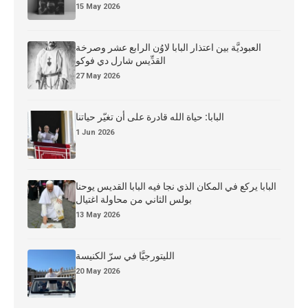
15 May 2026
العبوديَّة بين اعتذار البابا لاوُن الرابع عشر وصرخة
القدِّيس شارل دي فوكو
27 May 2026
البابا: حياة الله قادرة على أن تغيّر حياتنا
1 Jun 2026
البابا يركع في المكان الذي نجا فيه البابا القديس يوحنا
بولس الثاني من محاولة اغتيال
13 May 2026
الليتورجيَّا في سرّ الكنيسة
20 May 2026