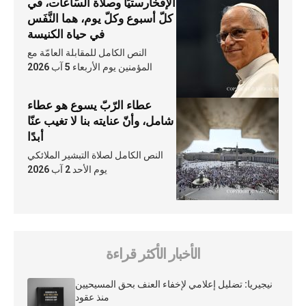
الإفخارستيّا وصلاة السّاعات، في
كلّ أسبوع وكلّ يوم، هما النَّفَس
في حياة الكنيسة
النص الكامل للمقابلة العامّة مع
المؤمنين يوم الأربعاء 5 آب 2026
عطاء الرّبّ يسوع هو عطاء
شامل، وأنّ عنايته بنا لا تغيب عنّا
أبدًا
النص الكامل لصلاة التبشير الملائكي
يوم الأحد 2 آب 2026
الأخبار الأكثر قراءة
نيجيريا: تضليل إعلامي لإخفاء العنف بحق المسيحيين
منذ عقود