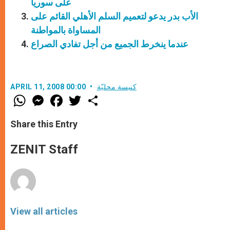
على سوريا
الأب بدر يدعو لتعميم السلم الأهلي القائم على
المساواة بالمواطنة
عندما ينخرط الجميع من أجل تفادي الصراع
كنيسة محليّة
APRIL 11, 2008 00:00
W
M
F
T
S
h
e
a
w
h
a
s
c
i
a
t
s
e
t
r
Share this Entry
s
e
b
t
e
A
n
o
e
p
g
o
r
ZENIT Staff
p
e
k
r
View all articles