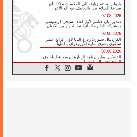
بارولين يختتم زيارته إلى المكسيك مؤكدا أن
صناعة السلام تبدأ بالتعاطف مع ألم الآخر
07.08.2026
صدور بيان ختامي لأول لقاء مسيحي كونفوشي
بمشاركة الدائرة الفاتيكانية للحوار بين الأديان
07.08.2026
الكاردينال ستورلا: زيارة البابا لاوُن الرابع عشر
ستكون بشرى سارة للأوروغواي بأكملها
07.08.2026
الفاتيكان يعلن برنامج الزيارة الرسولية للبابا لاوُن
الرابع عشر إلى فرنسا
07.08.2026
في الذكرى الـ ٨١ لحادثة هيروشيما الكنيسة في
اليابان تنظم ١٠ أيام للصلاة على نية السلام
07.08.2026
الكنيسة في الأوروغواي: زيارة البابا ستعزز
الإيمان والرجاء
06.08.2026
الاجتماع الشهري للمطارنة الموارنة
06.08.2026
الكاردينال روسي: زيارة البابا لاوُن إلى الأرجنتين
هي تكريم للبابا فرنسيس
06.08.2026