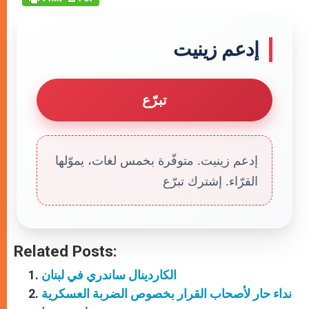
إدعم زينيت
تبرّع
إدعم زينيت. متوفّرة بخمس لغات، يموّلها
القرّاء. إشترك تبرّع
Related Posts:
الكاردينال ساندري في لبنان
نداء حار لأصحاب القرار بخصوص الضربة العسكرية