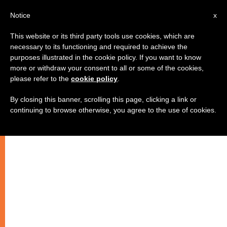
AR
Notice
x
This website or its third party tools use cookies, which are
necessary to its functioning and required to achieve the
purposes illustrated in the cookie policy. If you want to know
صلاة من اجل السلام في القداس
more or withdraw your consent to all or some of the cookies,
please refer to the
cookie policy
.
لراحة نفس المونسنيور رحو
By closing this banner, scrolling this page, clicking a link or
continuing to browse otherwise, you agree to the use of cookies.
–