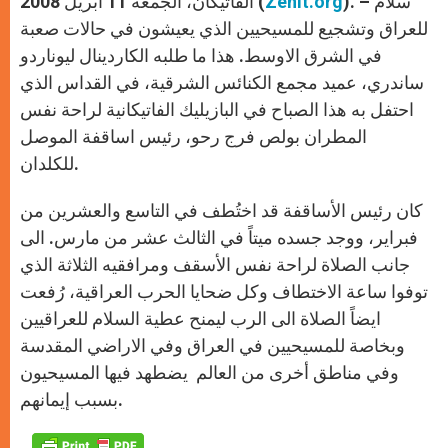
). – سلام
Zenit.org
الفاتيكان، الجمعة 11 أبريل 2008 (
p
e
k
r
للعراق وتشجيع للمسيحيين الذي يعيشون في حالات صعبة
في الشرق الاوسط. هذا ما طلبه الكاردينال ليوناردو
ساندري، عميد مجمع الكنائس الشرقية، في القداس الذي
احتفل به هذا الصباح في البازيليك الفاتيكانية لراحة نفس
المطران بولص فرج رحو، رئيس اساقفة الموصل
للكلدان.
كان رئيس الأساقفة قد اختُطف في التاسع والعشرين من
فبراير، ووجد جسده ميتاً في الثالث عشر من مارس. الى
جانب الصلاة لراحة نفس الأسقف ومرافقيه الثلاثة الذي
توفوا ساعة الاختطاف وكل ضحايا الحرب العراقية، رُفعت
ايضاً الصلاة الى الرب ليمنح عطية السلام للعراقيين
وبخاصة للمسيحيين في العراق وفي الاراضي المقدسة
وفي مناطق أخرى من العالم يضطهد فيها المسيحيون
بسبب إيمانهم.