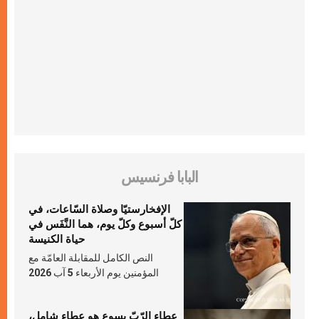
البابا فرنسيس
الإفخارستيّا وصلاة السّاعات، في
كلّ أسبوع وكلّ يوم، هما النَّفَس في
حياة الكنيسة
النص الكامل للمقابلة العامّة مع
المؤمنين يوم الأربعاء 5 آب 2026
عطاء الرّبّ يسوع هو عطاء شامل،