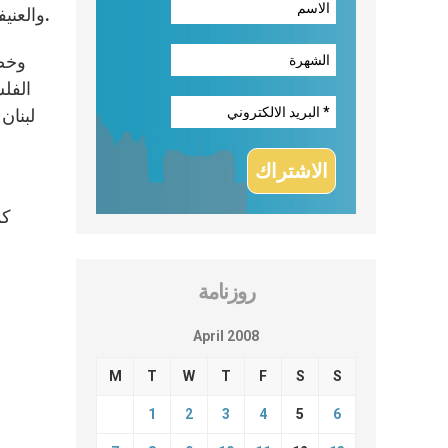
والعنيفة التي تُرتكب بحقّ الأبرياء. كما تحدّثا عن الحاجة إلى مُكافحة الإرهاب بالطرق المناسبة ضمن احترام الإنسان وحقوقه.
وخصّ
الفل
لبنان
و
كم
روزنامة
April 2008
M
T
W
T
F
S
S
1
2
3
4
5
6