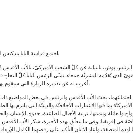
“اجتمع قداسة البابا بندكتس السادس عشر والرئيس جورج بوش في البيت الأبيض.
لرئيس بوش، بالنيابة عن كلّ الشعب الأميركيّ، بالأب الأقدس مُتم
نويّ الذي يُقدّمه للبشريّة جمعاء. تمنّى الرئيس للبابا كلّ النجاح
أعرب له عن تقديره للزيارة التي سيقوم بها قريباً إلى غراوند زيرو “المنطقة الصفر” في نيويورك.
اجتماعهما، بحث الأب الأقدس والرئيس في بعض المواضيع ذات ا
الأميركيّة بما فيها الاعتبارات الأخلاقيّة والدينيّة التي يلتزم بها
اج والعائلة وتنميتها، تربية الأجيال الصاعدة، حقوق الإنسان والحرّي
صّة في إفريقيا. وفي ما يتعلّق بهذه الأخيرة، شكر الأب الأقدس ال
 لهذه المنطقة. وأعاد الاثنان التأكيد على رفضهما الكامل للإرهاب