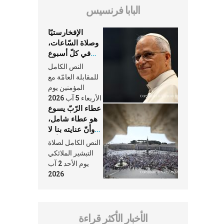
البابا فرنسيس
الإفخارستيّا
وصلاة السّاعات،
في كلّ أسبوع
وكلّ يوم، هما
النص الكامل
النَّفَس في حياة
للمقابلة العامّة مع
الكنيسة
المؤمنين يوم
الأربعاء 5 آب 2026
عطاء الرّبّ يسوع
هو عطاء شامل،
وأنّ عنايته بنا لا
تغيب عنّا أبدًا
النص الكامل لصلاة
التبشير الملائكي
يوم الأحد 2 آب
2026
الأخبار الأكثر قراءة