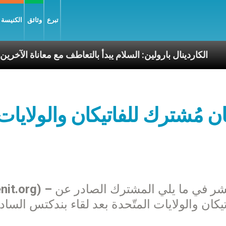
تبرع
وثائق
الكنيسة و
سوليّة
الكاردينال بارولين: السلام يبدأ بالتعاطف مع معا
ان مُشترك للفاتيكان والولايات 