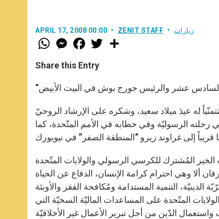
زيارات
ZENIT STAFF
APRIL 17, 2008 00:00
W
M
F
T
S
h
e
a
w
h
a
s
c
i
a
t
s
e
t
r
Share this Entry
s
e
b
t
e
A
n
o
e
p
g
o
r
p
e
k
r
نّياً له عيدَ ميلاد سعيد، وشكره على الإرشاد الروحيّ
 في رحلته الرسوليّة وفي خطابه في الأمم المتّحدة، كما
لخير المُشترك للكرسي الرسولي والولايات المتّحدة
 الطرفان ألا وهي احترام كرامة الإنسان، الدفاع عن الحياة
ّة الدينيّة، التنمية المستدامة ومُكافحة الفقر والأوبئة
ولايات المتّحدة على المساعدات الماليّة السخيّة التي
 واستعمال الدّين من أجل تبرير الأعمال غير الأخلاقيّة