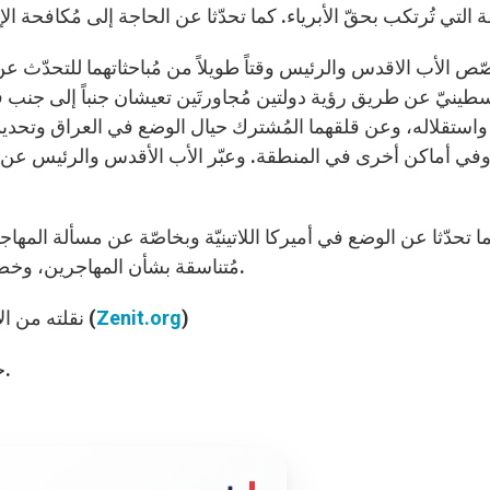
ص الأب الاقدس والرئيس وقتاً طويلاً من مُباحثاتهما للتحدّث 
سطينيّ عن طريق رؤية دولتين مُجاورتَين تعيشان جنباً إلى جنب
 واستقلاله، وعن قلقهما المُشترك حيال الوضع في العراق وتحديدا
في أماكن أخرى في المنطقة. وعبّر الأب الأقدس والرئيس عن أم
ا تحدّثا عن الوضع في أميركا اللاتينيّة وبخاصّة عن مسألة الم
مُتناسقة بشأن المهاجرين، وخصوصاً بشأن تأمين مُعاملة إنسانيّة لهم ورفاهة عائلاتهم.
)
Zenit.org
نقلته من الإنكليزية إلى العربية غرة معيط – وكالة زينيت العالمية (
حقوق الطبع محفوظة لمكتبة النشر الفاتيكانية – 2008.