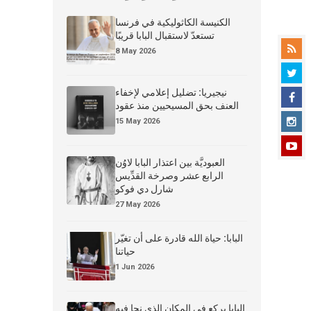
الكنيسة الكاثوليكية في فرنسا
تستعدّ لاستقبال البابا قريبًا
8 May 2026
نيجيريا: تضليل إعلامي لإخفاء
العنف بحق المسيحيين منذ عقود
15 May 2026
العبوديَّة بين اعتذار البابا لاوُن
الرابع عشر وصرخة القدِّيس
شارل دي فوكو
27 May 2026
البابا: حياة الله قادرة على أن تغيّر
حياتنا
1 Jun 2026
البابا يركع في المكان الذي نجا فيه