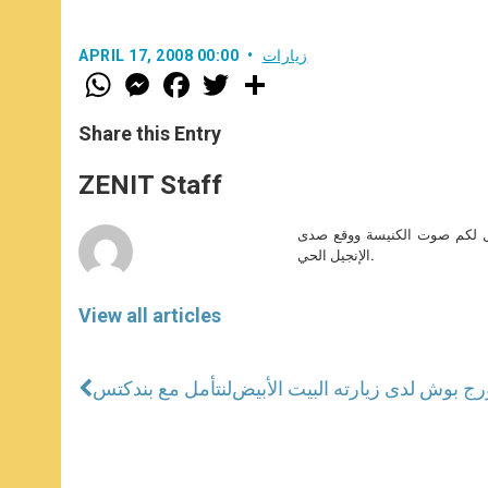
زيارات
APRIL 17, 2008 00:00
W
M
F
T
S
h
e
a
w
h
a
s
c
i
a
t
s
e
t
r
Share this Entry
s
e
b
t
e
A
n
o
e
p
g
o
r
ZENIT Staff
p
e
k
r
صل لكم صوت الكنيسة ووقع صدى
الإنجيل الحي.
View all articles
ج بوش لدى زيارته البيت الأبيض
لنتأمل مع بندكتس