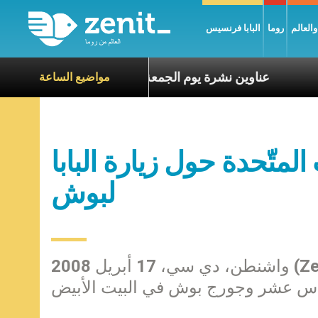
العالم
روما
البابا فرنسيس
ناة الآخرين
عناوين نشرة يوم الجمعة 7 آب 2026: السلام يُبنى بصبر يومًا بعد يوم
مواضيع الساعة
المتّحدة حول زيارة البابا
لبوش
واشنطن، دي سي، 17 أبريل 2008 (Zenit.org) – ننشر في ما يلي المشترك الصادر عن