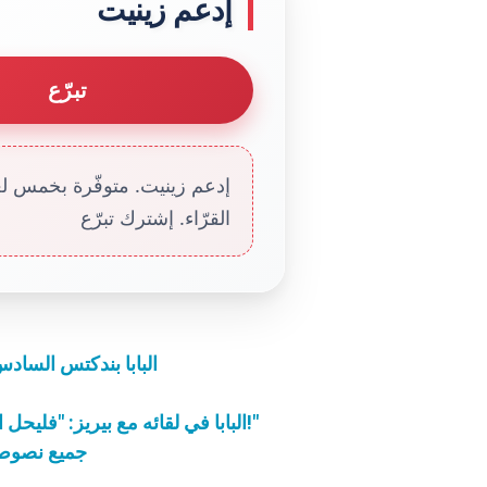
إدعم زينيت
تبرّع
إدعم زينيت. متوفّرة بخمس لغا
القرّاء. إشترك تبرّع
البابا بندكتس الساد
البابا في لقائه مع بيريز: "فليحل السلام في إسرائيل وفي الشرق الأوسط بأكمله!"
جميع نصوص زيا