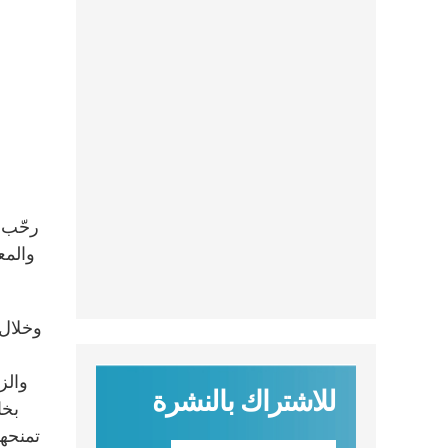
رحّب ا
والمع
وخلال 
والزو
للاشتراك بالنشرة
بخا
تمنحها