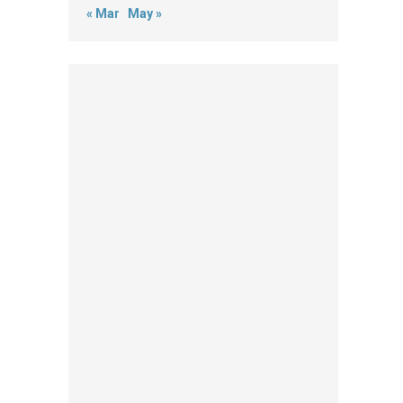
« Mar
May »