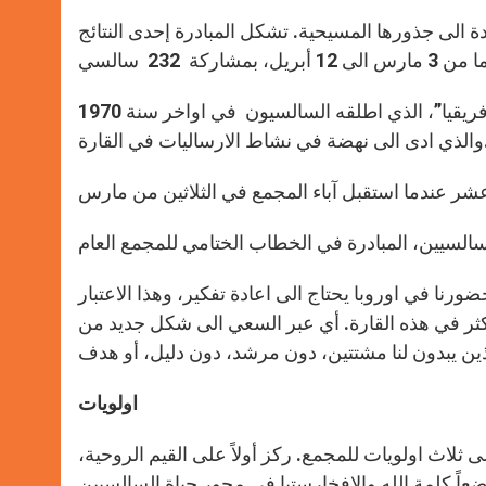
ة الى جذورها المسيحية. تشكل المبادرة إحدى النتائج
ووفقاً لبيان صدر عن المجمع ، يأتي هذا المشروع على غرار “مشروع افريقيا”، الذي اطلقه السالسيون في اواخر سنة 1970
قارة.
نا في اوروبا يحتاج الى اعادة تفكير، وهذا الاعتبار
اكثر في هذه القارة. أي عبر السعي الى شكل جديد من
اولويات
لاث اولويات للمجمع. ركز أولاً على القيم الروحية،