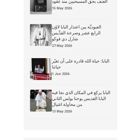
العنف بحق المسيحيين منذ عقود
15 May 2026
العبوديَّة بين اعتذار البابا لاوُن
الرابع عشر وصرخة القدِّيس
شارل دي فوكو
27 May 2026
البابا: حياة الله قادرة على أن تغيّر
حياتنا
1 Jun 2026
البابا يركع في المكان الذي نجا فيه
البابا القديس يوحنا بولس الثاني
من محاولة اغتيال
13 May 2026