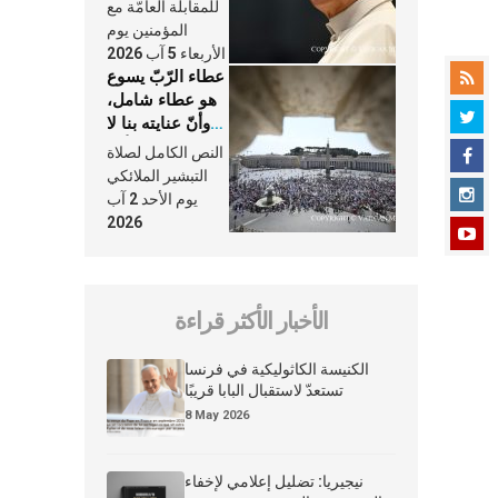
النَّفَس في حياة
للمقابلة العامّة مع
الكنيسة
المؤمنين يوم
الأربعاء 5 آب 2026
عطاء الرّبّ يسوع
هو عطاء شامل،
وأنّ عنايته بنا لا
تغيب عنّا أبدًا
النص الكامل لصلاة
التبشير الملائكي
يوم الأحد 2 آب
2026
الأخبار الأكثر قراءة
الكنيسة الكاثوليكية في فرنسا
تستعدّ لاستقبال البابا قريبًا
8 May 2026
نيجيريا: تضليل إعلامي لإخفاء