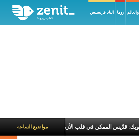
العالم
روما
البابا فرنسيس
لبطريرك الحويك: قدّيس الممكن في قلب الأزمات
تجلّ
مواضيع الساعة