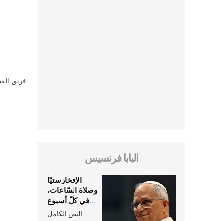
فريق القس
البابا فرنسيس
الإفخارستيّا
وصلاة السّاعات،
في كلّ أسبوع
وكلّ يوم، هما
النص الكامل