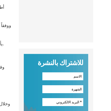
أطل
يأتي “مشروع أوروبا” جوابًا لرغبات أعرب عنها بندكتس السادس عشر عندما استقبل آباء المجمع في الثلاثين من مارس.
للاشتراك بالنشرة
وقا
وخلال 