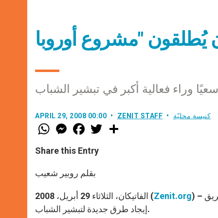
عيًا وراء فعالية أكبر في تبشير الشباب
كنيسة محليّة
ZENIT STAFF
APRIL 29, 2008 00:00
W
M
F
T
S
h
e
a
w
h
a
s
c
i
a
t
s
e
t
r
Share this Entry
s
e
b
t
e
A
n
o
e
p
g
o
r
بقلم روبير شعيب
p
e
k
r
ريق
Zenit.org
الفاتيكان، الثلاثاء 29 أبريل، 2008 (
إيجاد طرق جديدة لتبشير الشباب.