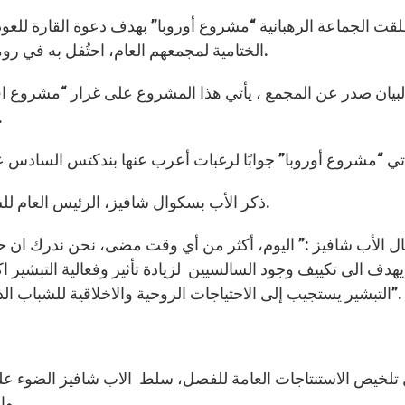
قت الجماعة الرهبانية “مشروع أوروبا” بهدف دعوة القارة للعود
الختامية لمجمعهم العام، احتُفل به في روما من 3 مارس الى 12 أبريل، بمشاركة 232 سالسي.
والذي ادى الى نهضة في نشاط الارساليات في ال
ذكر الأب بسكوال شافيز، الرئيس العام للسالسيين، المبادرة في الخطاب الختامي للمجمع العام.
ل الأب شافيز :” اليوم، أكثر من أي وقت مضى، نحن ندرك ان حضور
يهدف الى تكييف وجود السالسيين لزيادة تأثير وفعالية التبشير 
التبشير يستجيب إلى الاحتياجات الروحية والاخلاقية للشباب الذين يبدون لنا مشتتين، دون مرشد، دون دليل، أو هدف”.
تلخيص الاستنتاجات العامة للفصل، سلط الاب شافيز الضوء على ث
واضعاً كلمة الله والافخارستيا في محور حياة السالسيين.