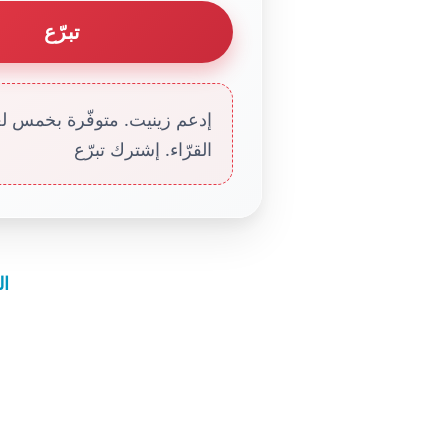
تبرّع
إدعم زينيت. متوفّرة بخمس لغا
القرّاء. إشترك تبرّع
ال