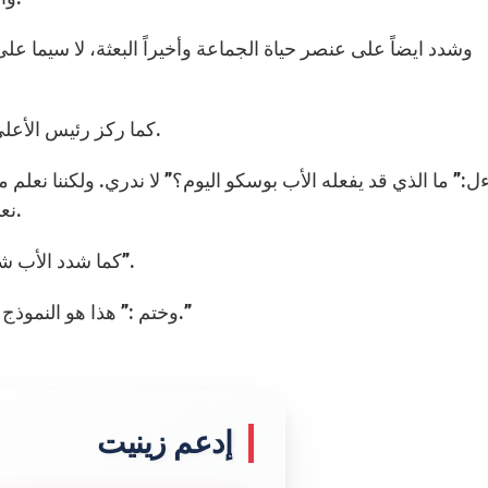
وشدد ايضاً على عنصر حياة الجماعة وأخيراً البعثة، لا سيما على 
كما ركز رئيس الأعلى على تقليد مؤسس السالسيين، القديس جان بوسكو.
ل:” ما الذي قد يفعله الأب بوسكو اليوم؟” لا ندري. ولكننا نعلم م
نعي ما يجب فعله لنحذوا حذوه. انه سؤال معرفة وايحاء.
كما شدد الأب شافيز على هوية القديس واصفًا إياه بـ “الكاهن- المربي”.
وختم :” هذا هو النموذج الذي نملكه، ونحن مدعوون بعيشه بأمانة قدر الامكان.”
إدعم زينيت