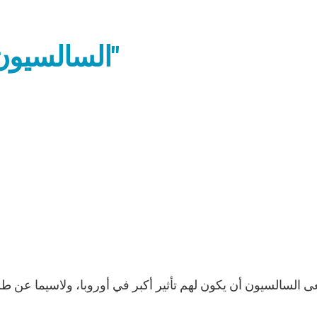
السالسيون يُطلقون "مشروع أوروبا"
س
يسعى السالسيون
أن يكون لهم تأثير أكبر في أوروبا، ولاسيما عن ط