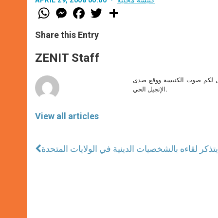
W
M
F
T
S
h
e
a
w
h
a
s
c
i
a
t
s
e
t
r
Share this Entry
s
e
b
t
e
A
n
o
e
p
g
o
r
ZENIT Staff
p
e
k
r
صل لكم صوت الكنيسة ووقع صدى
الإنجيل الحي.
View all articles
ا يتذكر لقاءه بالشخصيات الدينية في الولايات المتحدة