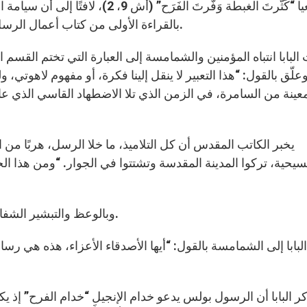
أشعيا “كَثَّرتَ الغبطة وَفَّرتَ الفَ
بالقراءة الأولى من كتاب أعمال الرسل، التي تخبرعن رسالة الشماس فيليبس في السامرة.
 وعلّق بالقول: “هذا التعبير لا ينقل إلينا فكرة، أو مفهوم لاهوت
يخبر الكاتب المقدس أن كل التلاميذ، ما خلا الرسل، هربًا من 
سيحية، تركوا المدينة المقدسة وتشتتوا في الجوار. “ومن هذا 
وبالوعظ والتبشير الشفاءات أسهم فيليبس في نشر “فرح عظيم” في المدينة.
لبابا إلى الشمامسة بالقول: “أيها الأصدقاء الأعزاء، هذه هي رسال
ر البابا أن الرسول بولس يدعو خدام الإنجيل “خدام الفرح” إذ يكت