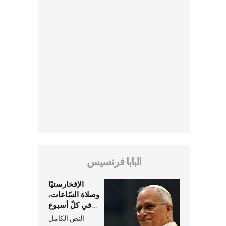
البابا فرنسيس
الإفخارستيّا
وصلاة السّاعات،
في كلّ أسبوع
وكلّ يوم، هما
النص الكامل