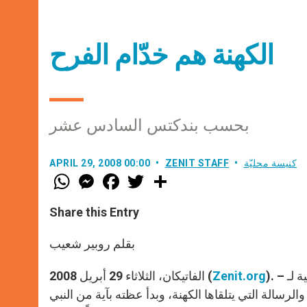
الكهنة هم خدّام الفرح
بحسب بندكتس السادس عشر
كنيسة محليّة
ZENIT STAFF
APRIL 29, 2008 00:00
W
M
F
T
S
h
e
a
w
h
a
s
c
i
a
t
s
e
t
r
Share this Entry
s
e
b
t
e
A
n
o
e
p
g
o
r
بقلم روبير شعيب
p
e
k
r
). – توقف البابا بندكتس السادس عشر في عظته بمناسبة السيامة الكهنوتية لـ
Zenit.org
الفاتيكان، الثلاثاء 29 أبريل 2008 (
رسالة التي يتلقاها الكهنة، وبدأ عظته بآية من النبي