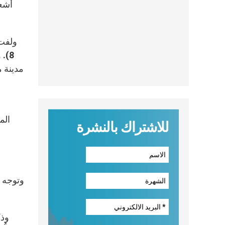
8).
الم
للاشتراك بالنشرة
وتوجه ا
وذك