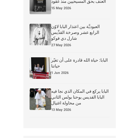
العنف بحق المسيحيين منذ عقود
15 May 2026
العبوديَّة بين اعتذار البابا لاوُن
الرابع عشر وصرخة القدِّيس
شارل دي فوكو
27 May 2026
البابا: حياة الله قادرة على أن تغيّر
حياتنا
1 Jun 2026
البابا يركع في المكان الذي نجا فيه
البابا القديس يوحنا بولس الثاني
من محاولة اغتيال
13 May 2026