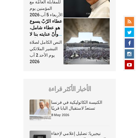
النَّفَس في حياة
للمقابلة العامّة مع
الكنيسة
المؤمنين يوم
الأربعاء 5 آب 2026
عطاء الرّبّ يسوع
هو عطاء شامل،
وأنّ عنايته بنا لا
تغيب عنّا أبدًا
النص الكامل لصلاة
التبشير الملائكي
يوم الأحد 2 آب
2026
الأخبار الأكثر قراءة
الكنيسة الكاثوليكية في فرنسا
تستعدّ لاستقبال البابا قريبًا
8 May 2026
نيجيريا: تضليل إعلامي لإخفاء