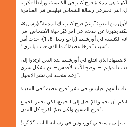
رَح” (أش 9، 2)، لافتًا إلى أن سيامة الكهنة هي مدعاة فرح كبير في الكنيسة، ورابطًا فكرته
ولفت البابا انتباه المؤمنين والشمامسة إلى العبارة التي تختم القسم الأول من النص: “وعمّ فرح كبير تلك المدينة” (رسل 8،
ي، ولكنه يخبرنا عن حدث، عن أمر غيّر حياة الأشخاص: في
مدينة معينة من السامرة، في الزمن الذي تلا الاضطهاد القاسي الذي عانه الكنيسة في أورشليم (راجع رسل 8، 1)، حدث أمر
سبب “فرحًا عظيمًا”. ما الذي حدث يا ترى؟”.
الاضطهاد الذي اندلع في أورشليم ضد الذين ارتدوا إلى
الحدث المؤلم، – أوضح الأب الأقدس – نتج بشكل سري
زخم متجدد في نشر الإنجيل”.
تكم: أن تحملوا الإنجيل إلى الجميع، لكي يختبر الجميع
فرح المسيح ولكي يعمّ الفرح كل المدن”.
ب إلى مسيحيي كورنثوس في رسالته الثانية: “لا نُريدُ