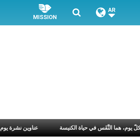
AR
MISSION
 كلّ أسبوع وكلّ يوم، هما النَّفَس في حياة الكنيسة
عناوين 