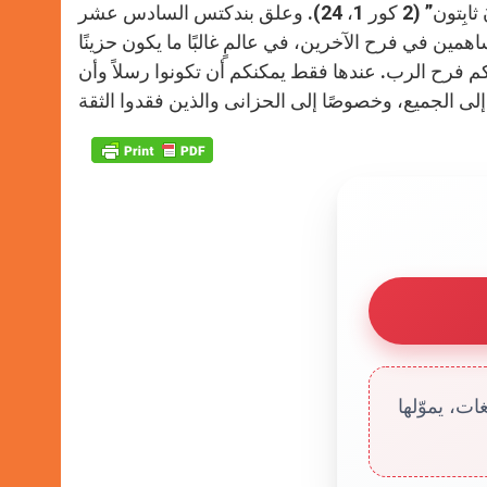
التَّحَكُّمَ في إِيمانِكم، بل نَحنُ نُساهِمُ في فَرَحِكُم، فأَنتُم مِن حَيثُ الإِيمانُ ثابِتون” (2 كور 1، 24). وعلق بندكتس السادس عشر
مين في فرح الآخرين، في عالمٍ غالبًا ما يكون حزينًا
كم فرح الرب. عندها فقط يمكنكم أن تكونوا رسلاً وأن
ت، يموّلها