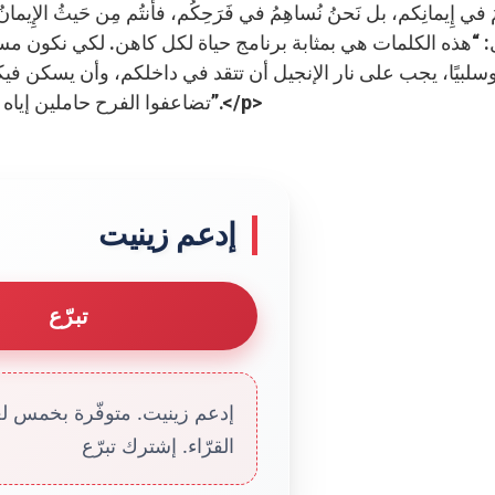
: “هذه الكلمات هي بمثابة برنامج حياة لكل كاهن. لكي نكون مساه
سلبيًا، يجب على نار الإنجيل أن تتقد في داخلكم، وأن يسكن في
تضاعفوا الفرح حاملين إياه إلى الجميع، وخصوصًا إلى الحزانى والذين فقدوا الثقة”.</p>
إدعم زينيت
تبرّع
إدعم زينيت. متوفّرة بخمس لغا
القرّاء. إشترك تبرّع