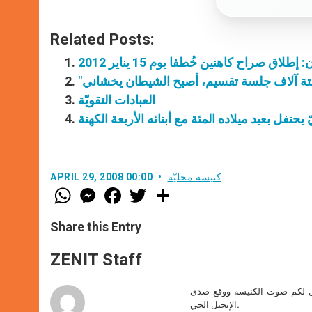
Related Posts:
إطلاق صراح كاهنين خُطفا يوم 15 يناير 2012
العبادات التقويّة
يحتفل بعيد ميلاده المئة مع أبنائه الأربعة الكهنة
كنيسة محليّة
APRIL 29, 2008 00:00
W
M
F
T
S
h
e
a
w
h
a
s
c
i
a
t
s
e
t
r
Share this Entry
s
e
b
t
e
A
n
o
e
p
g
o
r
ZENIT Staff
p
e
k
r
صل لكم صوت الكنيسة ووقع صدى
الإنجيل الحي.