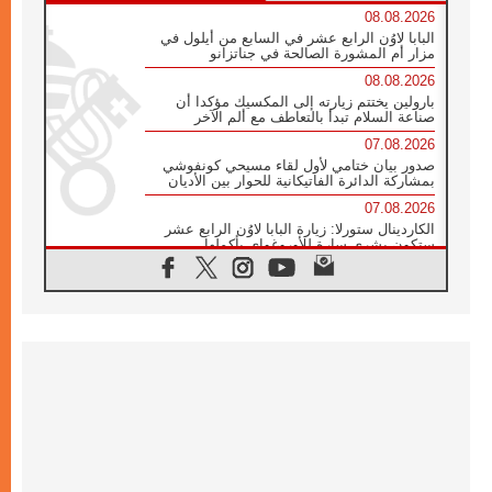
08.08.2026
البابا لاوُن الرابع عشر في السابع من أيلول في
مزار أم المشورة الصالحة في جناتزانو
08.08.2026
بارولين يختتم زيارته إلى المكسيك مؤكدا أن
صناعة السلام تبدأ بالتعاطف مع ألم الآخر
07.08.2026
صدور بيان ختامي لأول لقاء مسيحي كونفوشي
بمشاركة الدائرة الفاتيكانية للحوار بين الأديان
07.08.2026
الكاردينال ستورلا: زيارة البابا لاوُن الرابع عشر
ستكون بشرى سارة للأوروغواي بأكملها
07.08.2026
الفاتيكان يعلن برنامج الزيارة الرسولية للبابا لاوُن
الرابع عشر إلى فرنسا
07.08.2026
في الذكرى الـ ٨١ لحادثة هيروشيما الكنيسة في
اليابان تنظم ١٠ أيام للصلاة على نية السلام
07.08.2026
الكنيسة في الأوروغواي: زيارة البابا ستعزز
الإيمان والرجاء
06.08.2026
الاجتماع الشهري للمطارنة الموارنة