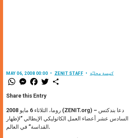
كنيسة محليّة
ZENIT STAFF
MAY 06, 2008 00:00
W
M
F
T
S
h
e
a
w
h
a
s
c
i
a
t
s
e
t
r
Share this Entry
s
e
b
t
e
A
n
o
e
p
g
o
r
روما، الثلاثاء 6 مايو 2008 (ZENIT.org) – دعا بندكتس
p
e
k
r
السادس عشر أعضاء العمل الكاثوليكي الإيطالي “لإظهار
القداسة” في العالم.