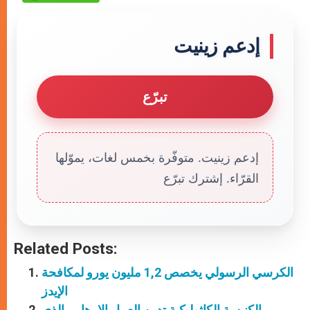
إدعم زينيت
تبرّع
إدعم زينيت. متوفّرة بخمس لغات، يموّلها
القرّاء. إشترك تبرّع
Related Posts:
الكرسي الرسولي يخصص 1,2 مليون يورو لمكافحة
الإيدز
الكنيسة الكاثوليكية تدين العمل الارهابي الذي