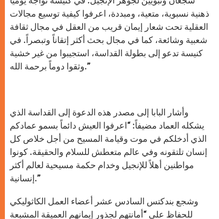
شجعان ونبويين لجوهر الإنجيل. في كنيسة تواجه يومياً
ذهنية نسبوية، متعية، ومبددة، اعرفوا كيفية توسيع مجالات
العقلية تحت شعار إيمان قريب من العقل في مجال ثقافة
شعبية وشائعة، كما في مجال بحث أكثر إتقاناً وتبصراً. في
كنيسة تدعو إلى بطولة القداسة، استجيبوا من غير خشية
وثقوا دوماً برحمة الله.”
وأشار البابا إلى مصدر هذه الدعوة إلى القداسة الذي
يشكله العماد مضيفاً: “اعرفوا العيش دائماً بسمو عمادكم
الذي أدخلكم في موت وقيامة المسيح من أجل خلاص كل
إنسان تلتقونه وفي عالم متعطش للسلام والحقيقة. كونوا
مواطنين أهلاً للإنجيل وخدام حكمة مسيحية لعالم أكثر
إنسانية.”
وشجع بندكتس السادس عشر أعضاء العمل الكاثوليكي
للحفاظ على “أمانتهم لجذور إيمانهم العميقة المشبعة