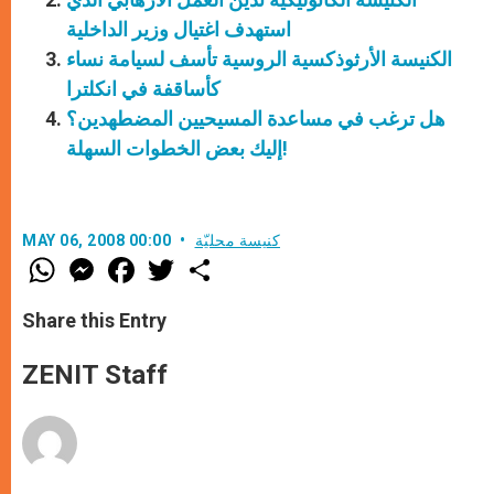
استهدف اغتيال وزير الداخلية
الكنيسة الأرثوذكسية الروسية تأسف لسيامة نساء
كأساقفة في انكلترا
هل ترغب في مساعدة المسيحيين المضطهدين؟
إليك بعض الخطوات السهلة!
كنيسة محليّة
MAY 06, 2008 00:00
W
M
F
T
S
h
e
a
w
h
a
s
c
i
a
t
s
e
t
r
Share this Entry
s
e
b
t
e
A
n
o
e
p
g
o
r
ZENIT Staff
p
e
k
r