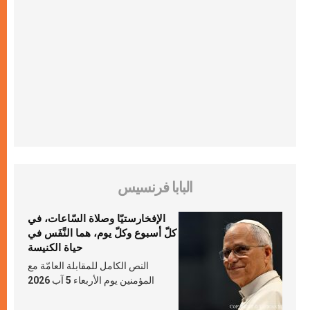
البابا فرنسيس
الإفخارستيّا وصلاة السّاعات، في
كلّ أسبوع وكلّ يوم، هما النَّفَس في
حياة الكنيسة
النص الكامل للمقابلة العامّة مع
المؤمنين يوم الأربعاء 5 آب 2026