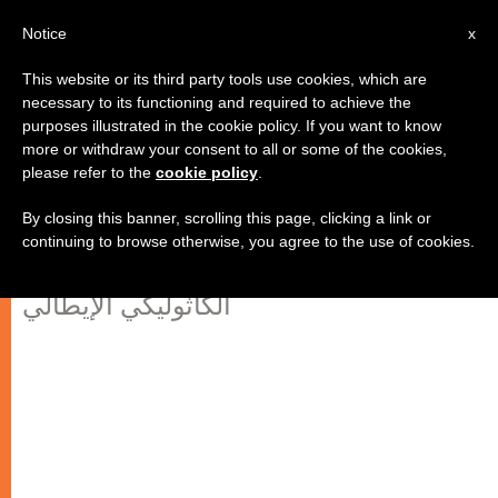
AR
Notice
x
This website or its third party tools use cookies, which are
necessary to its functioning and required to achieve the
purposes illustrated in the cookie policy. If you want to know
العمل الكاثوليكي: إظهار القداسة في
more or withdraw your consent to all or some of the cookies,
please refer to the
cookie policy
.
قلب العالم
By closing this banner, scrolling this page, clicking a link or
continuing to browse otherwise, you agree to the use of cookies.
بندكتس السادس عشر يلتقي العمل
الكاثوليكي الإيطالي