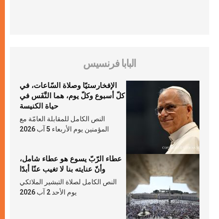
البابا فرنسيس
الإفخارستيّا وصلاة السّاعات، في
كلّ أسبوع وكلّ يوم، هما النَّفَس في
حياة الكنيسة
النص الكامل للمقابلة العامّة مع
المؤمنين يوم الأربعاء 5 آب 2026
عطاء الرّبّ يسوع هو عطاء شامل،
وأنّ عنايته بنا لا تغيب عنّا أبدًا
النص الكامل لصلاة التبشير الملائكي
يوم الأحد 2 آب 2026