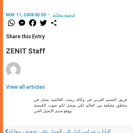
كنيسة محليّة
MAY 11, 2008 00:00
W
M
F
T
S
h
e
a
w
h
a
s
c
i
a
t
s
e
t
r
Share this Entry
s
e
b
t
e
A
n
o
e
p
g
o
r
ZENIT Staff
p
e
k
r
View all articles
فريق القسم العربي في وكالة زينيت العالمية يعمل في
مناطق مختلفة من العالم لكي يوصل لكم صوت الكنيسة
ووقع صدى الإنجيل الحي.
البابا يدعو اسرائيل الى العمل على تخفيف معاناة