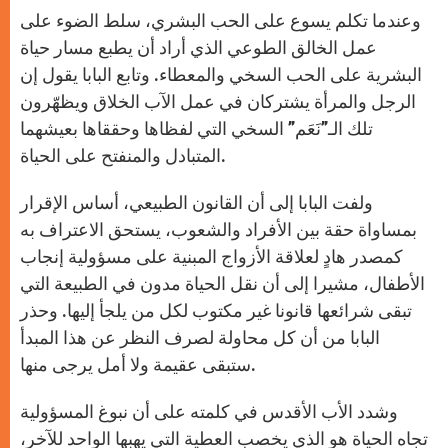
وعندما تكلم يسوع على الحب البشري، سلط الضوء على
عمل الخالق الطوعي الذي أراد أن يطبع مسار حياة
البشرية على الحب السخي والمعطاء. وتابع البابا يقول إن
الرجل والمرأة يشتركان في عمل الآب الخلاق ويظهّرون
تلك الـ”نَعَم” السخي التي لفظاها وحققاها بعيشهما
المتبادل والمنفتح على الحياة.
ولفت البابا إلى أن القانون الطبيعي، أساس الإقرار
بمساواة حقة بين الأفراد والشعوب، يستحق الاعتراف به
كمصدر هادٍ لعلاقة الأزواج المبنية على مسؤولية إنجاب
الأطفال، مشيرا إلى أن نقل الحياة مدون في الطبيعة التي
تبقى شرائعها قانونا غير مكتوب لكل من يلجأ إليها. وحذر
البابا من أن كل محاولة لصرف النظر عن هذا المبدأ
ستبقى عقيمة ولا أمل يرجى منها.
وشدد الأب الأقدس في كلمته على أن نبوغ المسؤولية
تجاه الحياة هو الذي يخصب العطية التي يهبها الواحد للآخر،