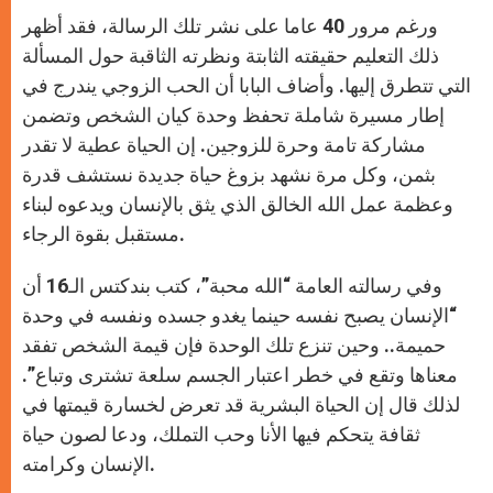
ورغم مرور 40 عاما على نشر تلك الرسالة، فقد أظهر
ذلك التعليم حقيقته الثابتة ونظرته الثاقبة حول المسألة
التي تتطرق إليها. وأضاف البابا أن الحب الزوجي يندرج في
إطار مسيرة شاملة تحفظ وحدة كيان الشخص وتضمن
مشاركة تامة وحرة للزوجين. إن الحياة عطية لا تقدر
بثمن، وكل مرة نشهد بزوغ حياة جديدة نستشف قدرة
وعظمة عمل الله الخالق الذي يثق بالإنسان ويدعوه لبناء
مستقبل بقوة الرجاء.
وفي رسالته العامة “الله محبة”، كتب بندكتس الـ16 أن
“الإنسان يصبح نفسه حينما يغدو جسده ونفسه في وحدة
حميمة.. وحين تنزع تلك الوحدة فإن قيمة الشخص تفقد
معناها وتقع في خطر اعتبار الجسم سلعة تشترى وتباع”.
لذلك قال إن الحياة البشرية قد تعرض لخسارة قيمتها في
ثقافة يتحكم فيها الأنا وحب التملك، ودعا لصون حياة
الإنسان وكرامته.