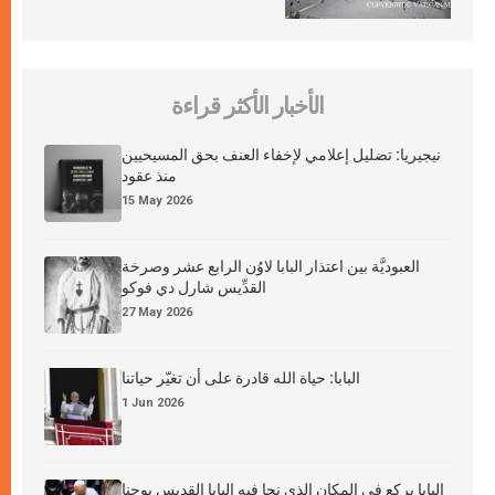
الأخبار الأكثر قراءة
نيجيريا: تضليل إعلامي لإخفاء العنف بحق المسيحيين
منذ عقود
15 May 2026
العبوديَّة بين اعتذار البابا لاوُن الرابع عشر وصرخة
القدِّيس شارل دي فوكو
27 May 2026
البابا: حياة الله قادرة على أن تغيّر حياتنا
1 Jun 2026
البابا يركع في المكان الذي نجا فيه البابا القديس يوحنا