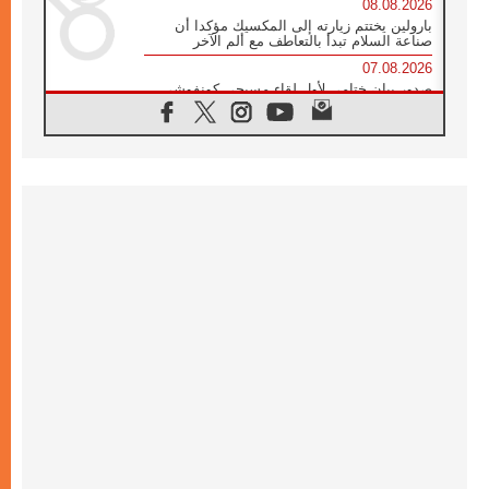
08.08.2026
بارولين يختتم زيارته إلى المكسيك مؤكدا أن
صناعة السلام تبدأ بالتعاطف مع ألم الآخر
07.08.2026
صدور بيان ختامي لأول لقاء مسيحي كونفوشي
بمشاركة الدائرة الفاتيكانية للحوار بين الأديان
07.08.2026
الكاردينال ستورلا: زيارة البابا لاوُن الرابع عشر
ستكون بشرى سارة للأوروغواي بأكملها
07.08.2026
الفاتيكان يعلن برنامج الزيارة الرسولية للبابا لاوُن
الرابع عشر إلى فرنسا
07.08.2026
في الذكرى الـ ٨١ لحادثة هيروشيما الكنيسة في
اليابان تنظم ١٠ أيام للصلاة على نية السلام
07.08.2026
الكنيسة في الأوروغواي: زيارة البابا ستعزز
الإيمان والرجاء
06.08.2026
الاجتماع الشهري للمطارنة الموارنة
06.08.2026
الكاردينال روسي: زيارة البابا لاوُن إلى الأرجنتين
هي تكريم للبابا فرنسيس