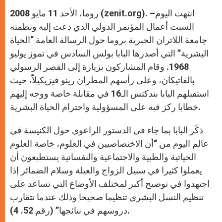
A
n
o
e
p
g
o
r
روما، الأحد 11 مايو 2008 (zenit.org). –انتهت اليوم
p
e
k
r
السبت أعمال المؤتمر الدولي الذي دعت إليه ونظمته
جامعة اللاتران الحبرية بروما حول الرسالة العامة “الحياة
البشرية” التي أصدرها البابا بولس السادس في تموز يوليو
1968. وقام المشاركون بزيارة إلى القصر الرسولي
بالفاتيكان، وعلى رأسهم المطران رينو فيزيكيلاّ، حيث
استقبلهم البابا بندكتس الـ16 في مقابلة خاصة ووجه إليهم
خطابا ركز فيه على المسؤولية واحترام الحياة البشرية.
ذكّر البابا بما جاء في الدستور الراعوي حول الكنيسة في
عالم اليوم من “أن الاختصاصيين في العلوم، خاصة العلوم
الحياتية والطبية والاجتماعية والنفسانية يستطيعون أن
يعملوا كثيرا في سبيل الزواج والعيلة وسلام الضمائر إذا
اجتهدوا في توضيح أكبر لمختلف الأوضاع التي تساعد على
تنظيم النسل البشري تنظيما صحيحا وذلك عندما تتقارب
دروسهم في نتائجها” (رقم 52، 4).