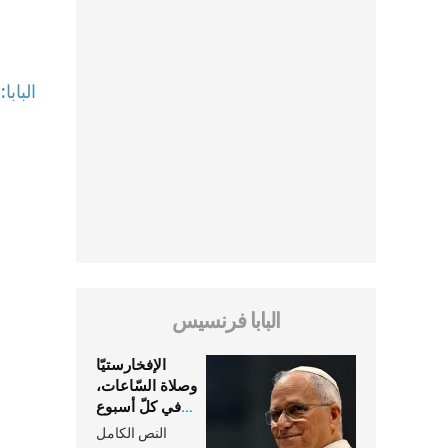
الباب
البابا فرنسيس
الإفخارستيّا
وصلاة السّاعات،
في كلّ أسبوع
وكلّ يوم، هما
النص الكامل