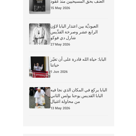
العنف بحق المسيحيين منذ عقود
15 May 2026
العبوديَّة بين اعتذار البابا لاوُن
الرابع عشر وصرخة القدِّيس
شارل دي فوكو
27 May 2026
البابا: حياة الله قادرة على أن تغيّر
حياتنا
1 Jun 2026
البابا يركع في المكان الذي نجا فيه
البابا القديس يوحنا بولس الثاني
من محاولة اغتيال
13 May 2026