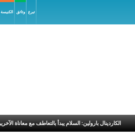
تبرع
وثائق
الكنيسة و
لرسوليّة
الكاردينال بارولين: السلام يبدأ بالتعاطف مع مع