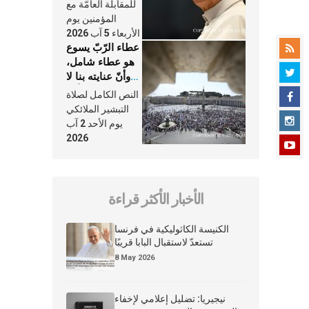
النَّفَس في حياة
للمقابلة العامّة مع
الكنيسة
المؤمنين يوم
الأربعاء 5 آب 2026
عطاء الرّبّ يسوع
هو عطاء شامل،
وأنّ عنايته بنا لا
تغيب عنّا أبدًا
النص الكامل لصلاة
التبشير الملائكي
يوم الأحد 2 آب
2026
الأخبار الأكثر قراءة
الكنيسة الكاثوليكية في فرنسا
تستعدّ لاستقبال البابا قريبًا
8 May 2026
نيجيريا: تضليل إعلامي لإخفاء