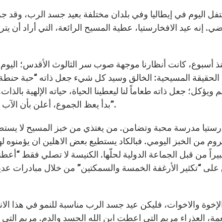
فل اليوم في إيطاليا وفي بلدان مختلفة بعيد جسد الرب، وقد ج
ضي. إنه عيد الافخارستيا، عطية المسيح الرائعة، التي أراد أن ي
ذ أسبوع، كانت أنظارنا موجهة صوب سر الثالوث الأقدس؛ اليوم، 
الحقيقة المسيحية: الخالق وسيد كل شيء جعل ذاته “حبة حنطة” لي
م ويؤكل؛ جعل ذاته طعاماً لنا ليعطينا الحياة، حياته الإلهية بالذ
بدأ يعظ الجموع، أعلن بأن الآب أرسله للعالم “خبزا حياً نازلاً من السماء”، و”خبز الحياة”.
رستيا مدرسة محبة وتضامن. من يغتذي من خبز المسيح لا يستطيع 
وم من الخبز اليومي. فبالكاد يستطيع بعض الاهلين ان يؤمنوه له
يراً من قبل الجماعة الدولية لحلّها. الكنيسة لا تصلي فقط “أعط
لى “تكثير الأرغفة الخمسة والسمكتين” من خلال مبادرات عديدة
الإخوة والاخوات، فليكن عيد جسد الرب مناسبة للنمو في هذا الان
عمة، العذراء مريم التي اعطت ابن الله الجسد والدم. مريم التي