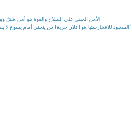
"الأمن المبني على السلاح والقوة هو أمن هشّ ووهمي، والقنابل العنقودية تبين هذا الأمر بشكل جلي"
ا: "السجود للافخارستيا هو إعلان حرية! من ينحني أمام يسوع لا