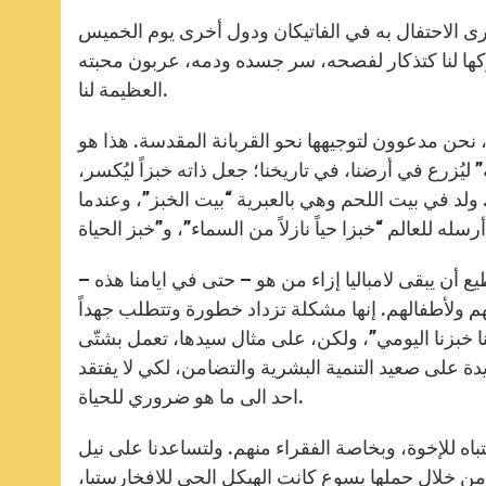
رى الاحتفال به في الفاتيكان ودول أخرى يوم الخميس
تركها لنا كتذكار لفصحه، سر جسده ودمه، عربون محبته
العظيمة لنا.
نحن مدعوون لتوجيهها نحو القربانة المقدسة. هذا هو
ُزرع في أرضنا، في تاريخنا؛ جعل ذاته خبزاً ليُكسر،
ات. ولد في بيت اللحم وهي بالعبرية “بيت الخبز”، وعندما
أن يبقى لامباليا إزاء من هو – حتى في ايامنا هذه –
م ولأطفالهم. إنها مشكلة تزداد خطورة وتتطلب جهداً
نا خبزنا اليومي”، ولكن، على مثال سيدها، تعمل بشتّى
 على صعيد التنمية البشرية والتضامن، لكي لا يفتقد
احد الى ما هو ضروري للحياة.
تباه للإخوة، وبخاصة الفقراء منهم. ولتساعدنا على نيل
 من خلال حملها يسوع كانت الهيكل الحي للافخارستيا،