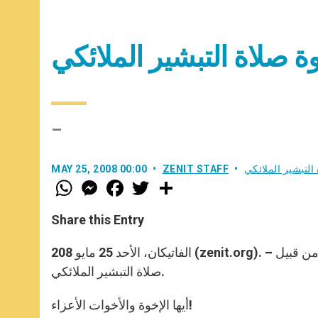
اوة صلاة التبشير الملائكي
–
التبشير الملائكي
ZENIT STAFF
MAY 25, 2008 00:00
W
M
F
T
S
h
e
a
w
h
a
s
c
i
a
t
s
e
t
r
Share this Entry
s
e
b
t
e
A
n
o
e
p
g
o
r
الفاتيكان، الأحد 25 مايو 208 (zenit.org). – ننشر في ما يلي الكلمة التي ألقاها البابا بندكتس السادس عشر اليومن قبيل
p
e
k
صلاة التبشير الملائكي.
r
أيها الإخوة والأخوات الأعزاء!