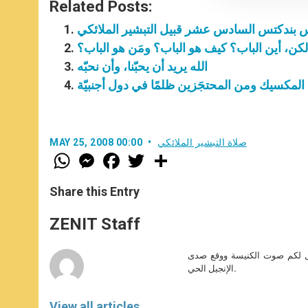
Related Posts:
س بندكتس السادس عشر قبيل التبشير الملائكي
الله يريد أن يحبّنا، وأن نحبّه
 المكسيك ومن المحتجَزين ظلمًا في دول أجنبيّة
صلاة التبشير الملائكي
MAY 25, 2008 00:00
W
M
F
T
S
h
e
a
w
h
a
s
c
i
a
t
s
e
t
r
Share this Entry
s
e
b
t
e
A
n
o
e
p
g
o
r
ZENIT Staff
p
e
k
r
صل لكم صوت الكنيسة ووقع صدى
الإنجيل الحي.
View all articles