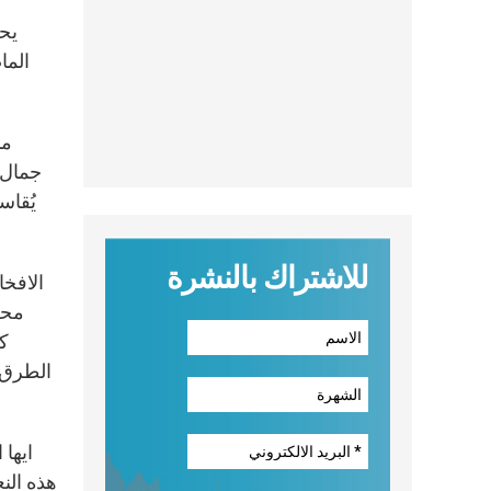
يحت
الما
من
جمال 
يُقاس
للاشتراك بالنشرة
الافخا
محر
كب
الطرق ع
ايها 
هذه الن