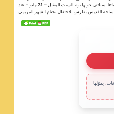
تنقل لنا الإيمان ذاته في سر جسد ودم ابنها الإلهي، لكي يكون محور حياتنا. سنلتف حولها يوم السبت المقبل – 31 مايو – عند
ت، يموّلها