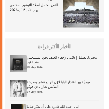
النص الكامل لصلاة التبشير الملائكي
يوم الأحد 2 آب 2026
الأخبار الأكثر قراءة
نيجيريا: تضليل إعلامي لإخفاء العنف بحق المسيحيين
منذ عقود
15 May 2026
العبوديَّة بين اعتذار البابا لاوُن الرابع عشر وصرخة
القدِّيس شارل دي فوكو
27 May 2026
البابا: حياة الله قادرة على أن تغيّر حياتنا