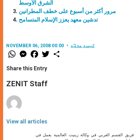
الشرق الأوسط
مرور أكثر من أسبوع على خطف المطرانين
تدشين معهد يعزز الإسلام المتسامح
كنيسة محليّة
NOVEMBER 06, 2008 00:00
W
M
F
T
S
h
e
a
w
h
a
s
c
i
a
t
s
e
t
r
Share this Entry
s
e
b
t
e
A
n
o
e
p
g
o
r
ZENIT Staff
p
e
k
r
View all articles
فريق القسم العربي في وكالة زينيت العالمية يعمل في