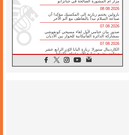
مزار أم المشورة الصالحة في جناتزانو
08.08.2026
بارولين يختتم زيارته إلى المكسيك مؤكدا أن
صناعة السلام تبدأ بالتعاطف مع ألم الآخر
07.08.2026
صدور بيان ختامي لأول لقاء مسيحي كونفوشي
بمشاركة الدائرة الفاتيكانية للحوار بين الأديان
07.08.2026
الكاردينال ستورلا: زيارة البابا لاوُن الرابع عشر
ستكون بشرى سارة للأوروغواي بأكملها
07.08.2026
الفاتيكان يعلن برنامج الزيارة الرسولية للبابا لاوُن
الرابع عشر إلى فرنسا
07.08.2026
في الذكرى الـ ٨١ لحادثة هيروشيما الكنيسة في
اليابان تنظم ١٠ أيام للصلاة على نية السلام
07.08.2026
الكنيسة في الأوروغواي: زيارة البابا ستعزز
الإيمان والرجاء
06.08.2026
الاجتماع الشهري للمطارنة الموارنة
06.08.2026
الكاردينال روسي: زيارة البابا لاوُن إلى الأرجنتين