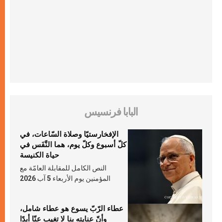
البابا فرنسيس
الإفخارستيّا وصلاة السّاعات، في
كلّ أسبوع وكلّ يوم، هما النَّفَس في
حياة الكنيسة
النص الكامل للمقابلة العامّة مع
المؤمنين يوم الأربعاء 5 آب 2026
عطاء الرّبّ يسوع هو عطاء شامل،
وأنّ عنايته بنا لا تغيب عنّا أبدًا