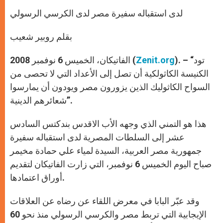
A
n
o
e
p
g
o
r
لدى استقباله سفيرة مصر لدى الكرسي الرسولي
p
e
k
r
بقلم روبير شعيب
). – “تود
Zenit.org
الفاتيكان، الخميس 6 نوفمبر 2008 (
الكنيسة الكاثولكية أن تصل إلى الأعداد التي لا تحصى من
السواح الكاثوليك الذين يزورون مصر ويودون أن يمارسوا
شعائرهم الدينية”.
هذا هو التمني الذي وجهه الأب الاقدس بندكتس السادس
عشر إلى السلطات المصرية لدى استقباله سفيرة
جمهورية مصر العربية، السيدة لمياء علي حمادة مخيمر
صباح اليوم الخميس 6 نوفمبر، التي زارت الفاتيكان لتقديم
أوراق اعتمادها.
وقد عبّر البابا في معرض اللقاء عن رضاه عن العلاقات
الإيجابية التي تربط مصر والكرسي الرسولي منذ نحو 60