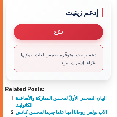
إدعم زينيت
تبرّع
إدعم زينيت. متوفّرة بخمس لغات، يموّلها
القرّاء. إشترك تبرّع
Related Posts:
البيان الصحفي الأولّ لمجلس البطاركة والأساقفة
الكاثوليك
الاب بولس روحانا أمينا عاما جديدا لمجلس كنائس