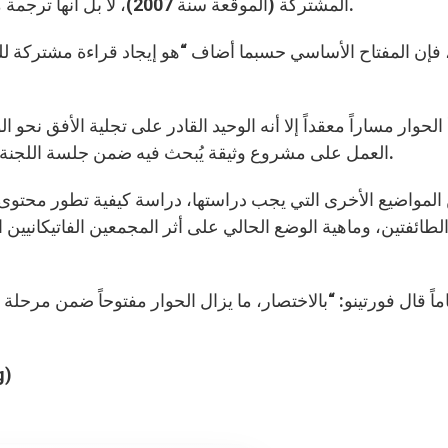
المشتركة (الموقعة سنة 2007)، لا بل أنها ترجمة محتوى الأولية الذي ما تزال هناك اختلافات كثيرة حوله.
 فإن المفتاح الأساسي حسبما أضاف “هو إيجاد قراءة مشتركة للو
العمل على مشروع وثيقة يُبحث فيه ضمن جلسة اللجنة العامة التي ستعقد في قبرص في شهر أكتوبر المقبل.
لمواضيع الأخرى التي يجب دراستها، دراسة كيفية تطور محتوى هذ
لطائفتين، وماهية الوضع الحالي على أثر المجمعين الفاتيكانيين ا
ماً قال فورتينو: “بالاختصار، ما يزال الحوار مفتوحاً ضمن مرحل
نقلته 