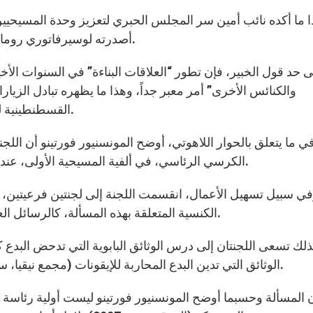
 ما أكده نائب أمين سر المجلس الحبري لتعزيز وحدة المسيحيين،
أصدرته لوسيرفاتوري رومانو في نشرة البارحة عن وضع أعمال اللجنة المشتركة.
والكنائس الأخرى” أمر معبر جداً، وهذا ما يظهره تبادل الزيا
القسطنطينية للمرة الأولى في التاريخ في جمعية سينودس الأساقفة.
ي ما يتعلق بالحوار اللاهوتي، أوضح المونسنيور فورتينو أن اللج
الكرسي الرئاسي، في ألفية المسيحية الأولى، عندما كانت الكنيستان متحدتين على الرغم من المصاعب.
ي سبيل تسهيل الأعمال، انقسمت اللجنة إلى لجنتين فرعيتين، إح
الكنسية المتعلقة بهذه المسألة، كالرسائل العامة التي كتبت في القرون الأولى أو كتب آباء الكنيسة.
لك تسعى اللجنتان إلى درس الوثائق البابوية التي تدحض البدع 
الوثائق التي تدين البدع المحاربة للإيقونات (مجمع نيقيا، سنة 787) التي كان لها تأثير كبير على الكنائس الشرقية.
 المسألة وحسبما أوضح المونسنيور فورتينو ليست أولية رئاسة رو