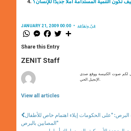
ف تكون التنمية المستدامة أملاً جديدًا للإنسان؟
فنّ وثقافة
JANUARY 21, 2009 00:00
W
M
F
T
S
h
e
a
w
h
a
s
c
i
a
t
s
e
t
r
Share this Entry
s
e
b
t
e
A
n
o
e
p
g
o
r
ZENIT Staff
p
e
k
r
صل لكم صوت الكنيسة ووقع صدى
الإنجيل الحي.
View all articles
ء البرص: "على الحكومات إيلاء اهتمام خاص للأطفال
المصابين بالبرص"
المتحدة الأميركية، السيد باراك أوباما