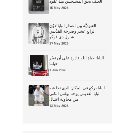
العنف بحق المسيحيين منذ عقود
15 May 2026
العبوديَّة بين اعتذار البابا لاوُن
الرابع عشر وصرخة القدِّيس
شارل دي فوكو
27 May 2026
البابا: حياة الله قادرة على أن تغيّر
حياتنا
1 Jun 2026
البابا يركع في المكان الذي نجا فيه
البابا القديس يوحنا بولس الثاني
من محاولة اغتيال
13 May 2026