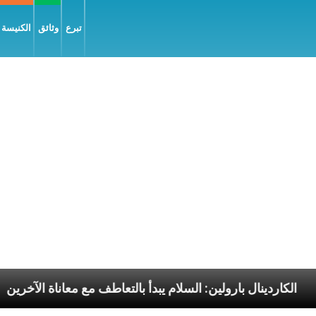
تبرع
وثائق
الكنيسة و
ليّة
الكاردينال بارولين: السلام يبدأ بالتعاطف مع معانا