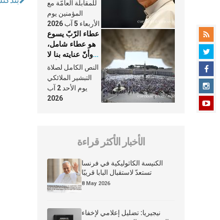
النَّفَس في حياة
للمقابلة العامّة مع
الكنيسة
المؤمنين يوم
الأربعاء 5 آب 2026
عطاء الرّبّ يسوع
هو عطاء شامل،
وأنّ عنايته بنا لا
تغيب عنّا أبدًا
النص الكامل لصلاة
التبشير الملائكي
يوم الأحد 2 آب
2026
الأخبار الأكثر قراءة
الكنيسة الكاثوليكية في فرنسا
تستعدّ لاستقبال البابا قريبًا
8 May 2026
نيجيريا: تضليل إعلامي لإخفاء