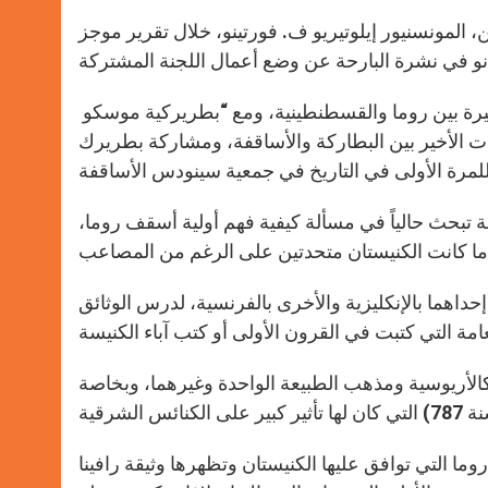
 المونسنيور إيلوتيريو ف. فورتينو، خلال تقرير موجز
وعلى حد قول الخبير، فإن تطور “العلاقات البناءة” في السنوات الأخيرة بين روما والقسطنطينية، ومع “بطريركية موسكو
رات الأخير بين البطاركة والأساقفة، ومشاركة بطريرك
نة تبحث حالياً في مسألة كيفية فهم أولية أسقف روما،
داهما بالإنكليزية والأخرى بالفرنسية، لدرس الوثائق
كالأريوسية ومذهب الطبيعة الواحدة وغيرهما، وبخاصة
ما التي توافق عليها الكنيستان وتظهرها وثيقة رافينا