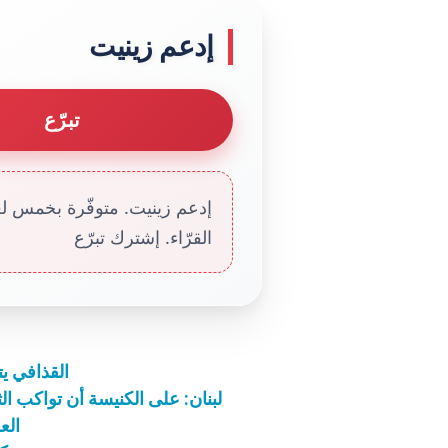
إدعم زينيت
تبرّع
إدعم زينيت. متوفّرة بخمس لغا
القرّاء. إشترك تبرّع
القذافي ي
لبنان: على الكنيسة أن تواكب الث
الع