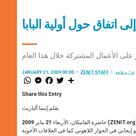
ى اتفاق حول أولية البابا
لى الأعمال المشتركة خلال هذا العام
فنّ وثقافة
ZENIT STAFF
JANUARY 21, 2009 00:00
W
M
F
T
S
h
e
a
w
h
a
s
c
i
a
t
s
e
t
r
Share this Entry
s
e
b
t
e
A
n
o
e
p
g
o
r
بقلم إينما ألباريث
p
e
k
r
حاضرة الفاتيكان، الأربعاء 21 يناير 2009 (ZENIT.org) – على الرغم من المصاعب، يتقدم الحوار بين الكنيستين الكاثوليكية