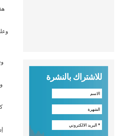
هذا
وف
للاشتراك بالنشرة
وف
كذ
إن