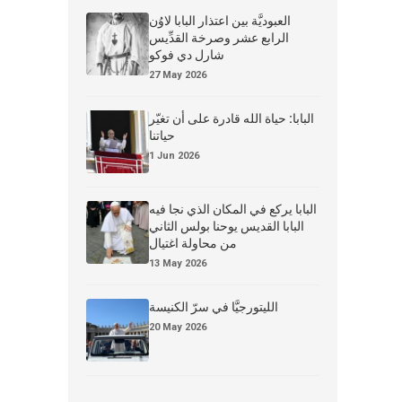
العبوديَّة بين اعتذار البابا لاوُن
الرابع عشر وصرخة القدِّيس
شارل دي فوكو
27 May 2026
البابا: حياة الله قادرة على أن تغيّر
حياتنا
1 Jun 2026
البابا يركع في المكان الذي نجا فيه
البابا القديس يوحنا بولس الثاني
من محاولة اغتيال
13 May 2026
الليتورجيَّا في سرّ الكنيسة
20 May 2026