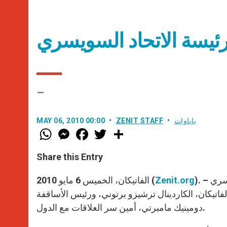
 رئيسة الاتحاد السويسري
–
باباوات
ZENIT STAFF
MAY 06, 2010 00:00
W
M
F
T
S
h
e
a
w
h
a
s
c
i
a
t
s
e
t
r
Share this Entry
s
e
b
t
e
A
n
o
e
p
g
o
r
). – استقبل البابا بندكتس السادس عشر صباح اليوم رئيسة الاتحاد السويسري
Zenit.org
الفاتيكان، الخميس 6 مايو 2010 (
p
e
k
فاتيكان، الكاردينال ترشيزو برتوني، ورئيس الأساقفة
r
دومينيك مامبرتي، أمين سر العلاقات مع الدول.