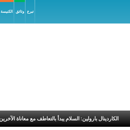
تبرع
وثائق
الكنيسة و
سوليّة
الكاردينال بارولين: السلام يبدأ بالتعاطف مع معا