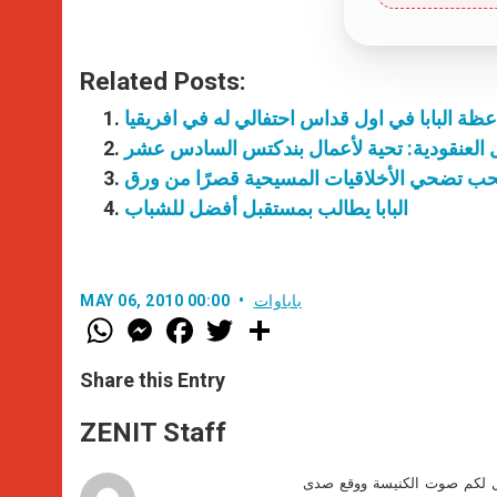
Related Posts:
عظة البابا في اول قداس احتفالي له في افريقيا
 العنقودية: تحية لأعمال بندكتس السادس عشر
لحب تضحي الأخلاقيات المسيحية قصرًا من ورق
البابا يطالب بمستقبل أفضل للشباب
باباوات
MAY 06, 2010 00:00
W
M
F
T
S
h
e
a
w
h
a
s
c
i
a
t
s
e
t
r
Share this Entry
s
e
b
t
e
A
n
o
e
p
g
o
r
ZENIT Staff
p
e
k
r
صل لكم صوت الكنيسة ووقع صدى