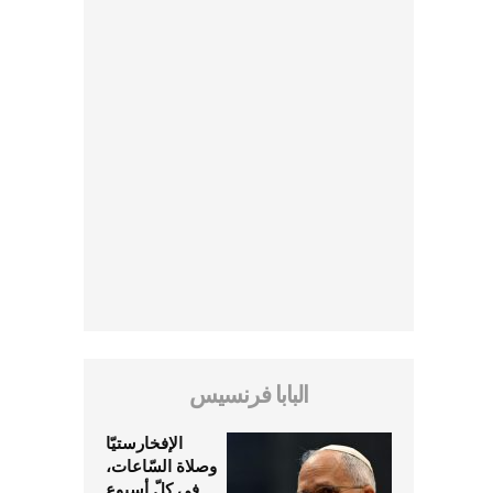
البابا فرنسيس
الإفخارستيّا
وصلاة السّاعات،
في كلّ أسبوع