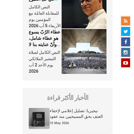
وكلّ يوم، هما
النص الكامل
النَّفَس في حياة
للمقابلة العامّة مع
الكنيسة
المؤمنين يوم
الأربعاء 5 آب 2026
عطاء الرّبّ يسوع
هو عطاء شامل،
وأنّ عنايته بنا لا
تغيب عنّا أبدًا
النص الكامل لصلاة
التبشير الملائكي
يوم الأحد 2 آب
2026
الأخبار الأكثر قراءة
نيجيريا: تضليل إعلامي لإخفاء
العنف بحق المسيحيين منذ عقود
15 May 2026