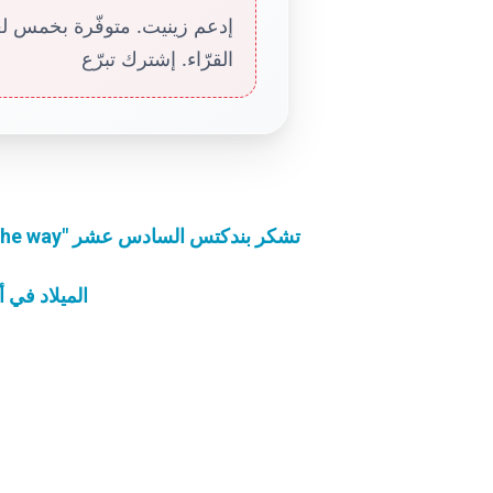
إدعم زينيت. متوفّرة بخمس لغا
القرّاء. إشترك تبرّع
الرحلة إلى الأراضي المقدسة: مؤسسة "Pave the way" تشكر بندكتس السادس عشر
الميلاد في 