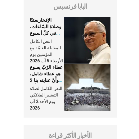
البابا فرنسيس
الإفخارستيّا
وصلاة السّاعات،
في كلّ أسبوع
وكلّ يوم، هما
النص الكامل
النَّفَس في حياة
للمقابلة العامّة مع
الكنيسة
المؤمنين يوم
الأربعاء 5 آب 2026
عطاء الرّبّ يسوع
هو عطاء شامل،
وأنّ عنايته بنا لا
تغيب عنّا أبدًا
النص الكامل لصلاة
التبشير الملائكي
يوم الأحد 2 آب
2026
الأخبار الأكثر قراءة