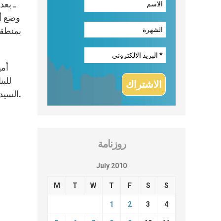
ـ بعد
وضع أس
أمي
للبن
السيدة ليزلي آن نايت على أهمية العدالة وتحقيقها، والحفاظ على حقوق الإنسان وكرامته كعوامل أساسية للاستقرار الدائم.
روزنامة
July 2010
M
T
W
T
F
S
S
1
2
3
4