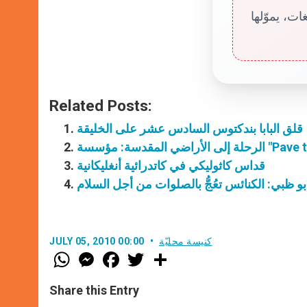
ت، يموّلها
Related Posts:
قلق البابا بندكتوس السادس عشر على الخليقة
قداس كاثوليكي في كاتدرائية أنغليكانية
أبو ظبي: الكنائس تعُجُّ بالصلوات من أجل السلام
كنيسة محليّة
JULY 05, 2010 00:00
W
M
F
T
S
h
e
a
w
h
a
s
c
i
a
t
s
e
t
r
Share this Entry
s
e
b
t
e