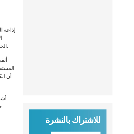
ال
الخارجية للصرح البطريركي ـ لبنان، بحضور أمين سر دولة الفاتيكان للعلاقات مع الدول رئيس الأساقفة دومينيك مامبرتي.
ألقى
المستط
أن الك
أشا
خ
ا
للاشتراك بالنشرة