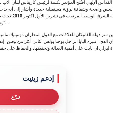
 القداس الإلهي افتُتح المؤتمر بكلمة لرئيس كاريتاس لبنان الأ
س واضحة وشفافة لرؤية مستقبلية جديدة وأشار إلى أنه يدخل 
بمنطقة الشرق
وشهادة. “وكان جماعة المؤمنين قلبا واحدا وروحا واحدة”…
ن سر دولة الفاتيكان للعلاقات مع الدول المطران دومينيك مامب
ان الذي اعتبره البابا الراحل يوحنا بولس الثاني أكثر من وطن، إن
إدعم زينيت
تبرّع