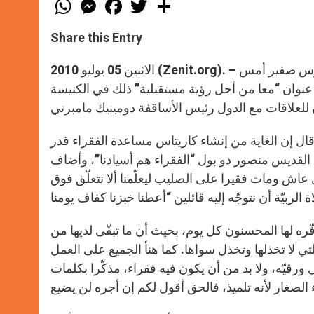
W
M
F
T
S
h
e
a
w
h
a
s
c
i
a
t
s
e
t
r
Share this Entry
s
e
b
t
e
A
n
o
e
p
g
o
r
الاثنين 05 يوليو 2010 (Zenit.org). – إذاعة الفاتيكان – ترأس البطريرك الماروني الكردينال مار نصرالله بطرس صفير أمس
p
e
k
عنوان “معا من أجل رؤية مستقبلية” ذلك في الكنيسة
r
ال إن الغاية من إنشاء كاريتاس مساعدة الفقراء قدر
لقديس منصور دو بول “الفقراء هم أسيادنا”، وأضاف
 عاش ومات فقيرا على الصليب ليعلّمنا ألا نتعلّق فوق
ه لها المحسنون كل يوم، بحيث أن ما تبقّى لديها من
 التي لا تخذلها وتخذل سواها. كما هنأ الجميع على العمل
رقيّه، ولا بد من أن يكون فيه فقراء، مذكّرا بكلمات