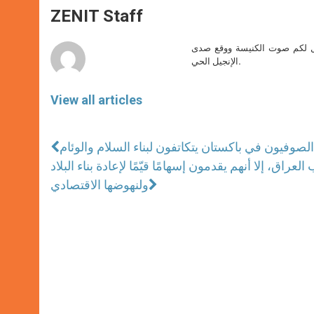
A
n
o
e
p
g
o
r
ZENIT Staff
p
e
k
r
صل لكم صوت الكنيسة ووقع صدى
الإنجيل الحي.
View all articles
وفيون في باكستان يتكاتفون لبناء السلام والوئام
ق، إلا أنهم يقدمون إسهامًا قيّمًا لإعادة بناء البلاد
ولنهوضها الاقتصادي