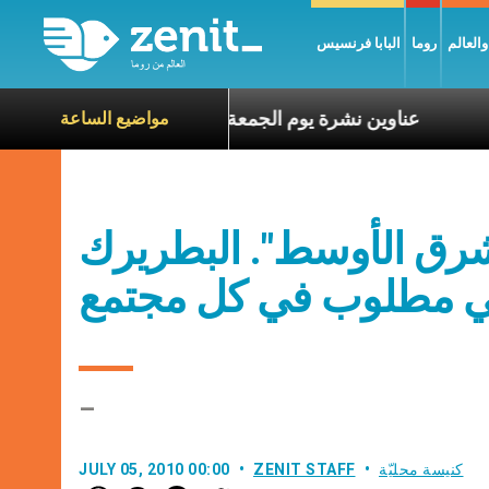
العالم
روما
البابا فرنسيس
ناة الآخرين
عناوين نشرة يوم الجمعة 7 آب 2026: السلام يُبنى بصبر يومًا بعد يوم
مواضيع الساعة
لشرق الأوسط". البطريرك
ني مطلوب في كل مجتمع
–
كنيسة محليّة
ZENIT STAFF
JULY 05, 2010 00:00