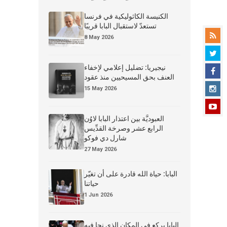
الكنيسة الكاثوليكية في فرنسا
تستعدّ لاستقبال البابا قريبًا
8 May 2026
نيجيريا: تضليل إعلامي لإخفاء
العنف بحق المسيحيين منذ عقود
15 May 2026
العبوديَّة بين اعتذار البابا لاوُن
الرابع عشر وصرخة القدِّيس
شارل دي فوكو
27 May 2026
البابا: حياة الله قادرة على أن تغيّر
حياتنا
1 Jun 2026
البابا يركع في المكان الذي نجا فيه