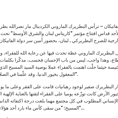
أحد قداس افتتاح مؤتمر “كاريتاس لبنان والشرق الأوسط” تحت 
 البطريرك الماروني عظة تحدث فيها عن رعاية الله للفقراء، وق
اع، وهذا واجب، ليس من باب الإحسان فحسب، مذكّرا بكلمات ا
نيسة حيثما حلّت اهتمت بالفقراء عملا بوصية السيد المسيح الذي
المعقول بخيور الدنيا، وقد علّمنا في الصلاة الربيّة أن نتوجّه إليه قائلين “أعطنا خبزنا كفاف يومنا”.
ر البطريرك صفير لوجود رهبانيات قامت على الفقر وعلى ما يوفّر
يور الأرض كانت توزّعه يوميا على الفقراء لثقتها بالعناية الإلهية
لإنساني المطلوب في كل مجتمع مهما بلغت درجة اكتفائه الذاتي و
المسيح: “من سقى كأس ماء بارد أحد هؤلاء الصغار لأنه تلميذ، فالحق أقول لكم إن أجره لن يضيع”…