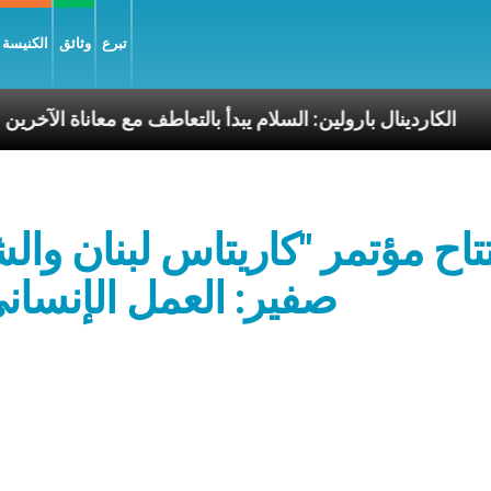
تبرع
وثائق
الكنيسة و
سوليّة
الكاردينال بارولين: السلام يبدأ بالتعاطف مع معا
تاح مؤتمر "كاريتاس لبنان وا
صفير: العمل الإنسا