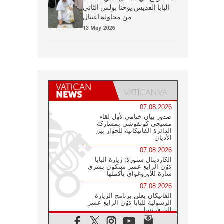
البابا القديس يوحنا بولس الثاني
من محاولة اغتيال
13 May 2026
07.08.2026
صدور بيان ختامي لأول لقاء
مسيحي كونفوشي بمشاركة
الدائرة الفاتيكانية للحوار بين
الأديان
07.08.2026
الكاردينال ستورلا: زيارة البابا
لاوُن الرابع عشر ستكون بشرى
سارة للأوروغواي بأكملها
07.08.2026
الفاتيكان يعلن برنامج الزيارة
الرسولية للبابا لاوُن الرابع عشر
إلى فرنسا
07.08.2026