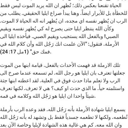
الحياة تقنعنا بعكس ذلك؛ تُظهر ان الله يريد الموت ليس فقط
للخطأة بل للأبرار ايضاً. وهنا يبدأ صراع ايليا الحقيقي. يطلب من
الرب ان يُظهر نفسه اي مجده، ان يُظهر انه اله الحياة لا الموت.
وكأن الله ينتظر ايليا حتى يصرخ له كي يُظهر نفسه ويقيم
الصبي! وبالفعل الله يستجيب ويقيم الصبي. فيأخذه ايليا الى
الأرملة. فتقول: "الآن علمت انك رَجُل الله وأن كلام الله في
فمك حق" (1مل 17: 24).
تلك الارملة قد فهمت الأحداث بالفعل. قيامة ابنها من الموت
جعلتها تعترف بان ايليا هو رجل الله. لم تسمعه عندما صرخ الى
الرب ولا تعلم ماذا حدث فوق في العلية. لقد اعطته ابنها جثة
واستلمته حيأَ. ما الذي حدث او كيف؟ هي لا تعرف. لكنها تعرف
شيئاً واحدا ان ايليا هو رَجُل الله وكلامه في فمه.
يسمع ايليا شهادة الأرملة بأنه رَجُل الله. فقد وعده الرب بأرملة
تُطعمه. ولكنها لا تطعمه جسدياً فقط بل وتشهد له بأنه رَجُل الله
وان الله معه. كم هي غالية هذه الشهادة لإيليا وخاصة الآن بعد