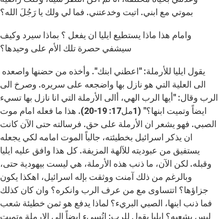
بموتي مع ابني. اتيت وخدعتني. فما لي ولك يا رَجُلَ الله؟
وامام هذا ماذا يستطيع ايليا ان يفعل ؟ بماذا سيرد وكيف
سيشفي حصرة تلك الأم على وحيدها؟
يقول ايليا للأرملة: "اعطني ابنك". وأخذه من حضنها واصعده
الى العلية التي هو نازل بها واضجعه على سريره. وصرخ الى
الرب وقال: "أيها الرب الهي، أالى الأرملة التي انا نازل بها تسيء
ايضاً وتميت ابنها؟" (1مل17: 19-20). هذا ما فعله امام موت
الصبي. فهو يشعر ان الأرملة على حق. فرسالته حتى الآن كانت
ان يذكر اسرائيل بخطيئته، جالباً الموت امامه لكي يجعله
يستفيق من عبوديته للآلهة المزيفة. كل هذا وافق عليه ايليا
وقبله. لكن الآن، ما ذنب هذه الأرملة، هي ليست بيهودية حتى،
وبالرغم من ذلك آمنت ووثقت بإله اسرائيل، اهكذا يكون
جزاؤها؟ اتتساوى مع من عرف الرب وانكره؟ وان كان كذلك
فما ذنب ابنها، الصبي البريء؟ لماذا يدفع هو ثمن خطيئة شعب
ليس بشعبه؟ ايليا يقول للرب: اتُسيء ايضاً الى الارملة وتميت