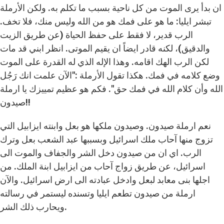
ان بدأ يرى الموت من كل ناحية بسبب ما تكلم به. ولكن الأرملة
تبشر ايليا: ما هو على فمك هو من الله وليس منك، فلا تخف.
الرب قدير، لا فقط على حفظ الحياة (عن طريق الزيت
والدقيق)، لكنه قادر ايضاً ان يقيم الموتى. انظر ابني قد مات
لكن الرب الهك اقامه. وهذا الإله الذي له القدرة على الموت
وضع كلامه في فمك. هكذا تقول الأرملة :"الآن علمت انك رَجُل
الله وأن كلام الله في فمك حق". فكم هو عظيم تمييزك يا ارملة
صيدون!!
نعم ارملة صيدون. وصيدون ملكها هو بعل وابنته ايزابيل التي
تزوج منها آحاب ملك اسرائيل وبسببها عبد الشعب بعل وترك
الرب. اي ان من صيدون دخل الشر والجفاف والموت الى
اسرائيل، عن طريق زواج آحاب من ايزابيل ابنة الملك. من
اجلها بنى معابد لبعل وادخل عبادته الى ارض اسرائيل. والآن
ارملة من صيدون تطعم ايليا وتسنده ليستمر في رسالته
ويحارب ذلك الشر.