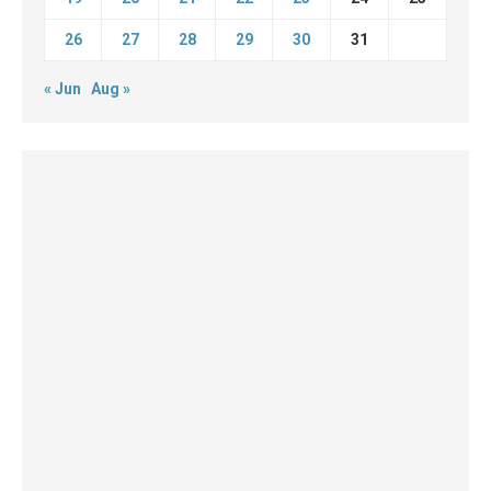
26
27
28
29
30
31
« Jun
Aug »