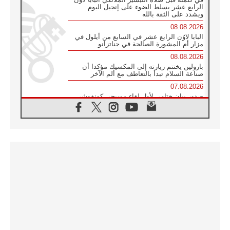
الرابع عشر يسلط الضوء على إنجيل اليوم
ويشدد على الثقة بالله
08.08.2026
البابا لاوُن الرابع عشر في السابع من أيلول في
مزار أم المشورة الصالحة في جناتزانو
08.08.2026
بارولين يختتم زيارته إلى المكسيك مؤكدا أن
صناعة السلام تبدأ بالتعاطف مع ألم الآخر
07.08.2026
صدور بيان ختامي لأول لقاء مسيحي كونفوشي
بمشاركة الدائرة الفاتيكانية للحوار بين الأديان
07.08.2026
الكاردينال ستورلا: زيارة البابا لاوُن الرابع عشر
ستكون بشرى سارة للأوروغواي بأكملها
07.08.2026
الفاتيكان يعلن برنامج الزيارة الرسولية للبابا لاوُن
الرابع عشر إلى فرنسا
07.08.2026
في الذكرى الـ ٨١ لحادثة هيروشيما الكنيسة في
اليابان تنظم ١٠ أيام للصلاة على نية السلام
07.08.2026
الكنيسة في الأوروغواي: زيارة البابا ستعزز
الإيمان والرجاء