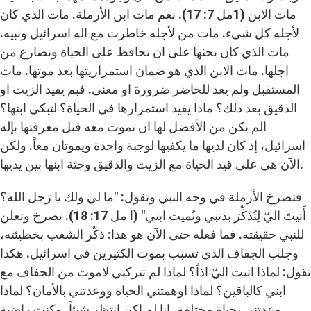
مات الابن (1مل 7: 17). نعم مات ابن الأرملة. مات الذي كان
لأجله كل شيء. مات من لأجله خاطرت مع اله اسرائيل ونبيه.
مات الذي كان يحثها على ان تحافظ على الحياة وتصارع من
اجلها. مات الابن الذي هو ضمان استمراريتها بعد موتها. مات
المستقبل ولم يعد للحاضر ضرورة او معنى. فبم يفيد الزيت او
الدقيق بعد ذلك؟ ماذا يفيد استمرارها في الحياة؟ لتبكي ابنها؟
الم يكن من الأفضل لها ان تموت معه قبل معرفتها بإله
اسرائيل، إذ كان لديها ما يكفيها لوجبة واحدة ويموتان معاً. ولكن
الآن هي على قيد الحياة مع الزيت والدقيق وجثة ابنها بين يديها.
فتصرخ الأرملة في وجه النبي وتقول: "ما لي ولك يا رَجل الله؟
أَتيتَ اليّ لِتُذَكِّرَ بذنبي وتُميت ابني" (ا مل 17: 18). تصرخ وتعلن
للنبي حقيقته. فما فعله حتى الآن هو هذا: ذكّر الشعب بخطيئته،
وجلب الجفاف الذي تسبب بموت الكثيرين في اسرائيل. هكذا
تقول: لماذا اتيت اليّ اذاً؟ لماذا لم تتركني لاموت من الجفاف مع
ابني كالباقين؟ لماذا اوهمتني الحياة ووعدتني بالأمان؟ لماذا
وعدتني بحياة مختلفة، انا لم اكن انتظر شيئاً، وكنت راضية