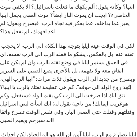
ابنها؟ وكأنه يقول: ألم يكفِك ما فعلت باسرائيل؟ الا يكفي موت
الخاطىء؟ ايجب ان يموت البار ايضاً؟ موت الصبي يجعل ايليا
يعبر عما بداخله، عما يفكر فيه تجاه الرب، فيصرخ ويقول: لم
اعد افهمك، لم تفعل هذا؟
لكن في الوقت عينه ايليا يتوجه بهذا الكلام الى الرب، لا يحجب
ثقته عنه بل بالعكس، يشكو ما فعله الرب الى الرب نفسه. اي
في العمق يستمر ايليا في وضع ثقته بالرب وان لم يكن على
اتفاق معه ولا يفهمه. بل بالأحرى يضع الصبي على السرير
ويصرخ من جديد الى الرب ويقول ثلاث مرات: "ايها الرب الهي،
لِتُعِد روح الولد الى جوفه". كم هي عظيمة ثقتك بالرب يا ايليا؟
تثق انك اذا صرخت الى الرب كي يقيم الولد فسيفعل. وكم
هوغريب ايمانك! من ناحية تقول له: انك اسأت لبني اسرائيل
وقتلتهم وقتلت حتى الصبي البار. وفي نفس الوقت تصرخ واثقا
انه سيرحم ويقيم الصبي!
ايليا يصارع مع الرب. ايليا آمن ان الله هو اله الحياة. لكن احداث