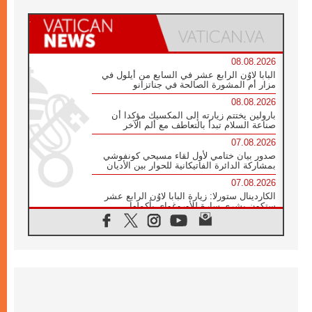
08.08.2026
البابا لاوُن الرابع عشر في السابع من أيلول في
مزار أم المشورة الصالحة في جناتزانو
08.08.2026
بارولين يختتم زيارته إلى المكسيك مؤكدا أن
صناعة السلام تبدأ بالتعاطف مع ألم الآخر
07.08.2026
صدور بيان ختامي لأول لقاء مسيحي كونفوشي
بمشاركة الدائرة الفاتيكانية للحوار بين الأديان
07.08.2026
الكاردينال ستورلا: زيارة البابا لاوُن الرابع عشر
ستكون بشرى سارة للأوروغواي بأكملها
07.08.2026
الفاتيكان يعلن برنامج الزيارة الرسولية للبابا لاوُن
الرابع عشر إلى فرنسا
07.08.2026
في الذكرى الـ ٨١ لحادثة هيروشيما الكنيسة في
اليابان تنظم ١٠ أيام للصلاة على نية السلام
07.08.2026