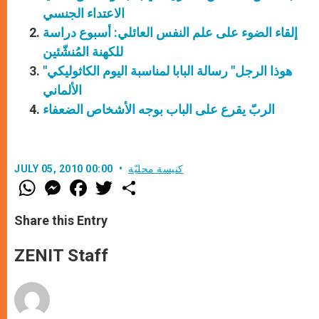
الاعتداء الجنسي
إلقاء الضوء على علم النفس العائلي: أسبوع دراسة
للكهنة المُنشّئين
"هوذا الرجل" رسالة البابا لمناسبة اليوم الكاثوليكي
الألماني
الربّ يقرع على الباب بوجه الأشخاص الضعفاء
كنيسة محليّة
JULY 05, 2010 00:00
W
M
F
T
S
h
e
a
w
h
a
s
c
i
a
t
s
e
t
r
Share this Entry
s
e
b
t
e
A
n
o
e
p
g
o
r
ZENIT Staff
p
e
k
r