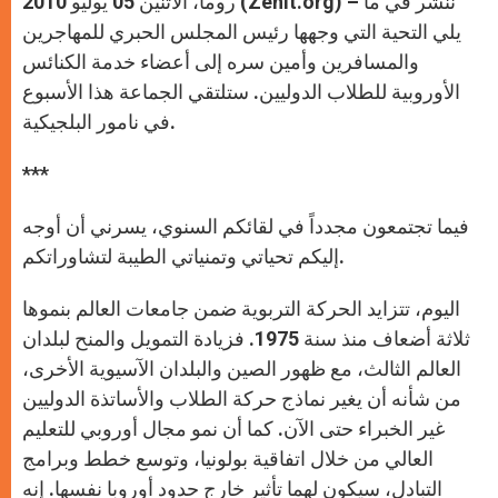
روما، الاثنين 05 يوليو 2010 (Zenit.org) – ننشر في ما
p
e
k
r
يلي التحية التي وجهها رئيس المجلس الحبري للمهاجرين
والمسافرين وأمين سره إلى أعضاء خدمة الكنائس
الأوروبية للطلاب الدوليين. ستلتقي الجماعة هذا الأسبوع
في نامور البلجيكية.
***
فيما تجتمعون مجدداً في لقائكم السنوي، يسرني أن أوجه
إليكم تحياتي وتمنياتي الطيبة لتشاوراتكم.
اليوم، تتزايد الحركة التربوية ضمن جامعات العالم بنموها
ثلاثة أضعاف منذ سنة 1975. فزيادة التمويل والمنح لبلدان
العالم الثالث، مع ظهور الصين والبلدان الآسيوية الأخرى،
من شأنه أن يغير نماذج حركة الطلاب والأساتذة الدوليين
غير الخبراء حتى الآن. كما أن نمو مجال أوروبي للتعليم
العالي من خلال اتفاقية بولونيا، وتوسع خطط وبرامج
التبادل، سيكون لهما تأثير خارج حدود أوروبا نفسها. إنه