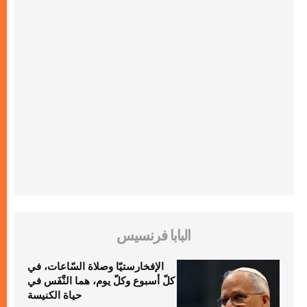
البابا فرنسيس
الإفخارستيّا وصلاة السّاعات، في
كلّ أسبوع وكلّ يوم، هما النَّفَس في
حياة الكنيسة