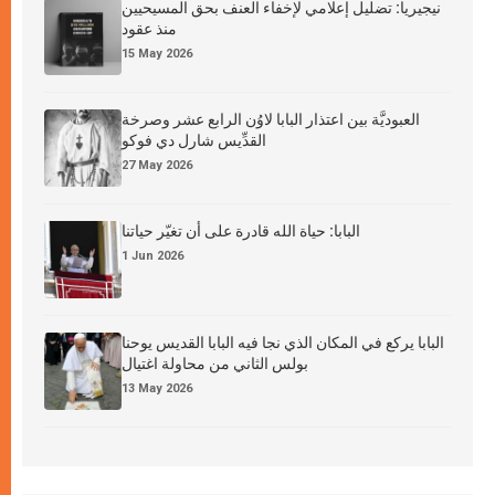
نيجيريا: تضليل إعلامي لإخفاء العنف بحق المسيحيين
منذ عقود
15 May 2026
العبوديَّة بين اعتذار البابا لاوُن الرابع عشر وصرخة
القدِّيس شارل دي فوكو
27 May 2026
البابا: حياة الله قادرة على أن تغيّر حياتنا
1 Jun 2026
البابا يركع في المكان الذي نجا فيه البابا القديس يوحنا
بولس الثاني من محاولة اغتيال
13 May 2026