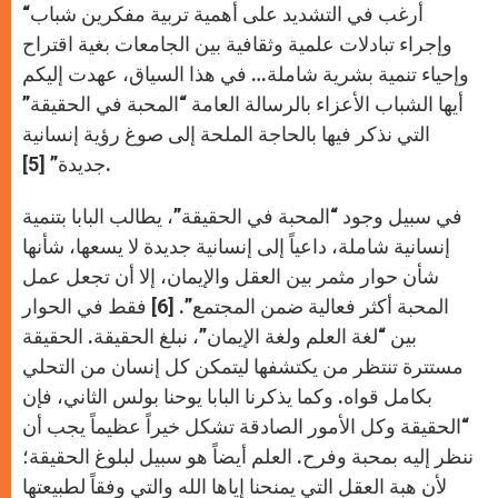
“أرغب في التشديد على أهمية تربية مفكرين شباب
وإجراء تبادلات علمية وثقافية بين الجامعات بغية اقتراح
وإحياء تنمية بشرية شاملة… في هذا السياق، عهدت إليكم
أيها الشباب الأعزاء بالرسالة العامة “المحبة في الحقيقة”
التي نذكر فيها بالحاجة الملحة إلى صوغ رؤية إنسانية
جديدة” [5].
في سبيل وجود “المحبة في الحقيقة”، يطالب البابا بتنمية
إنسانية شاملة، داعياً إلى إنسانية جديدة لا يسعها، شأنها
شأن حوار مثمر بين العقل والإيمان، إلا أن تجعل عمل
المحبة أكثر فعالية ضمن المجتمع”. [6] فقط في الحوار
بين “لغة العلم ولغة الإيمان”، نبلغ الحقيقة. الحقيقة
مستترة تنتظر من يكتشفها ليتمكن كل إنسان من التحلي
بكامل قواه. وكما يذكرنا البابا يوحنا بولس الثاني، فإن
“الحقيقة وكل الأمور الصادقة تشكل خيراً عظيماً يجب أن
ننظر إليه بمحبة وفرح. العلم أيضاً هو سبيل لبلوغ الحقيقة؛
لأن هبة العقل التي يمنحنا إياها الله والتي وفقاً لطبيعتها