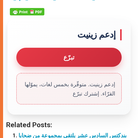
إدعم زينيت
تبرّع
إدعم زينيت. متوفّرة بخمس لغات، يموّلها
القرّاء. إشترك تبرّع
Related Posts:
بندكتس السادس عشر يلتقي بمجموعة من ضحايا