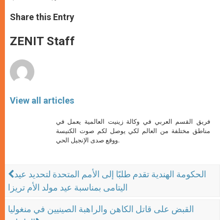
a
s
c
i
a
t
s
e
t
r
Share this Entry
s
e
b
t
e
A
n
o
e
p
g
o
r
ZENIT Staff
p
e
k
r
View all articles
فريق القسم العربي في وكالة زينيت العالمية يعمل في
مناطق مختلفة من العالم لكي يوصل لكم صوت الكنيسة
ووقع صدى الإنجيل الحي.
الحكومة الهندية تقدم طلبًا إلى الأمم المتحدة لتحديد عيد
اليتامى بمناسبة عيد مولد الأم تريزا
القبض على قاتل الكاهن والراهبة الصينيين في منغوليا