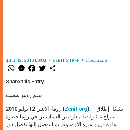
كنيسة محليّة
ZENIT STAFF
JULY 12, 2010 00:00
W
M
F
T
S
h
e
a
w
h
a
s
c
i
a
t
s
e
t
r
Share this Entry
s
e
b
t
e
A
n
o
e
p
g
o
r
بقلم روبير شعيب
p
e
k
r
). – يشكل إطلاق
Zenit.org
روما، الاثنين 12 يوليو 2010 (
سراح عشرات المعارضين السياسيين في روما خطوة
هامة في مسيرة الأمة، وقد تم التوصل إليها بفضل دور