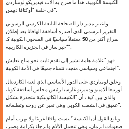
الكنيسة الكوبية. هذا ما صرح به الأب فيديريكو لومباردي
في حلقة “أوكتافا دييس”.
واعتبر مدير دار الصحافة التابعة للكرسي الرسولي
التقرير الرسمي الذي أصدره أساقفة الهافانا بعد إطلاق
سراح أكثر من 50 معتقلاً سياسيًا في السجون الكوبية كـ
“خبر سار في الجزيرة الكاريبية”.
فهو “علامة هامة تشير إلى تقدم ثابت نحو مناج تعايش
اجتماعي وسياسي متجدد نتمناه جميعًا في الأمة الكوبية”.
وعلق لومباردي على الدور الأساسي الذي لعبه الكاردينال
أورتيغا ألامينو ودينيزيو غارسيا رئيس مجلس أساقفة كوبا،
والذي بين كيف أن “الكنيسة الكاثوليكية متجذرة بشكل
عميق في الشعب الكوبي وهي تعبر عن روحه وتطلعاته”.
وتابع القول أن الكنيسة “ليست واقعًا غريبًا ولا تهرب أمام
صعوبات الزمان. وهي تتحمل الآلام والرجاء بكرامة وصبر،