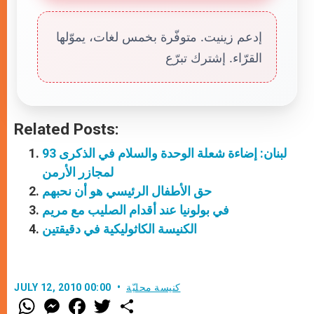
إدعم زينيت. متوفّرة بخمس لغات، يموّلها
القرّاء. إشترك تبرّع
Related Posts:
لبنان: إضاءة شعلة الوحدة والسلام في الذكرى 93
لمجازر الأرمن
حق الأطفال الرئيسي هو أن نحبهم
في بولونيا عند أقدام الصليب مع مريم
الكنيسة الكاثوليكية في دقيقتين
كنيسة محليّة
JULY 12, 2010 00:00
W
M
F
T
S
h
e
a
w
h