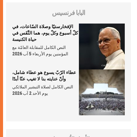
البابا فرنسيس
الإفخارستيّا وصلاة السّاعات، في
كلّ أسبوع وكلّ يوم، هما النَّفَس في
حياة الكنيسة
النص الكامل للمقابلة العامّة مع
المؤمنين يوم الأربعاء 5 آب 2026
عطاء الرّبّ يسوع هو عطاء شامل،
وأنّ عنايته بنا لا تغيب عنّا أبدًا
النص الكامل لصلاة التبشير الملائكي
يوم الأحد 2 آب 2026