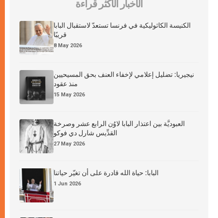
الأخبار الأكثر قراءة
الكنيسة الكاثوليكية في فرنسا تستعدّ لاستقبال البابا
قريبًا
8 May 2026
نيجيريا: تضليل إعلامي لإخفاء العنف بحق المسيحيين
منذ عقود
15 May 2026
العبوديَّة بين اعتذار البابا لاوُن الرابع عشر وصرخة
القدِّيس شارل دي فوكو
27 May 2026
البابا: حياة الله قادرة على أن تغيّر حياتنا
1 Jun 2026