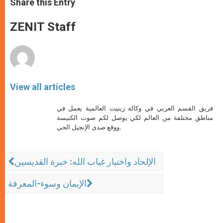
Share this Entry
s
e
b
t
e
A
n
o
e
p
g
o
r
ZENIT Staff
p
e
k
r
View all articles
فريق القسم العربي في وكالة زينيت العالمية يعمل في
مناطق مختلفة من العالم لكي يوصل لكم صوت الكنيسة
ووقع صدى الإنجيل الحي.
الإلحاد واختبار غياب الله: خبرة القديسين
الإيمان وسوء-المعرفة