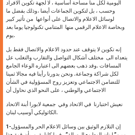
اليومية لكل منا مساحة أساسية ، لا لجهة تكوين الافراد
وحسب ، بل لتكوين الجماعات أيضا ،وذلك بفضل ما
لوسائل الاعلام والاتصال على أنواعها من تأثير كبير
وبخاصة الاعلام الرقمي منها المتنامي تكنولوجيا يوما بعد
يوم.
إنه تكوين لا يتوقف عند حدود الاعلام والاتصال فقط بل
يتعداه الى مختلف أشكال التواصل والتقارب والتغلب عل
المسافات .وقد ذهب بعضهم الى اعتباره الوعاء الجامع
لكل شراكة وجماعة. ونحن بدورنا رأينا فيه مجالا ثمينا
للتضامن الاجتماعي وتعزيز روح المسؤولية في الشأن
الاجتماعي والوطني ، على النحو الذي نحاول أن
نعيش اختبارنا في الاتحاد وفي جمعية لابورا أبنة الاتحاد
الكاثوليكي أوسيب لبنان.
1-إن التلازم الوثيق بين وسائل الاعلام الحر والمسؤول
وبين” لبنان الوطن- الرسالة” . فيما كلنا يقين بأن قوة هذا