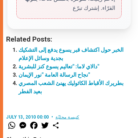
القرّاء. إشترك تبرّع
Related Posts:
الخبر حول اكتشاف قبر يسوع يدفع إلى التشكيك
بجدية وسائل الإعلام
دالاي لاما: "تعاليم يسوع كنز للبشرية"
نجاح الرسالة العامة "نور الإيمان"
بطريرك الأقباط الكاثوليك يهنئ الشعب المصري
بعيد الفطر
كنيسة محليّة
JULY 13, 2010 00:00
W
M
F
T
S
h
e
a
w
h
a
s
c
i
a
t
s
e
t
r