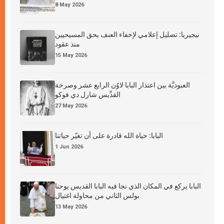
8 May 2026
نيجيريا: تضليل إعلامي لإخفاء العنف بحق المسيحيين
منذ عقود
15 May 2026
العبوديَّة بين اعتذار البابا لاوُن الرابع عشر وصرخة
القدِّيس شارل دي فوكو
27 May 2026
البابا: حياة الله قادرة على أن تغيّر حياتنا
1 Jun 2026
البابا يركع في المكان الذي نجا فيه البابا القديس يوحنا
بولس الثاني من محاولة اغتيال
13 May 2026