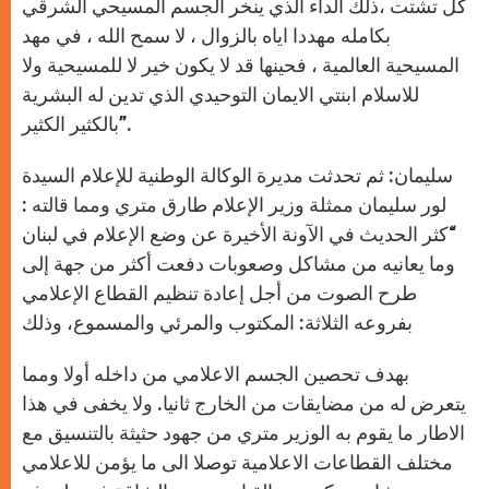
كل تشتت ،ذلك الداء الذي ينخر الجسم المسيحي الشرقي
بكامله مهددا اياه بالزوال ، لا سمح الله ، في مهد
المسيحية العالمية ، فحينها قد لا يكون خير لا للمسيحية ولا
للاسلام ابنتي الايمان التوحيدي الذي تدين له البشرية
بالكثير الكثير”.
سليمان: ثم تحدثت مديرة الوكالة الوطنية للإعلام السيدة
لور سليمان ممثلة وزير الإعلام طارق متري ومما قالته :
“كثر الحديث في الآونة الأخيرة عن وضع الإعلام في لبنان
وما يعانيه من مشاكل وصعوبات دفعت أكثر من جهة إلى
طرح الصوت من أجل إعادة تنظيم القطاع الإعلامي
بفروعه الثلاثة: المكتوب والمرئي والمسموع، وذلك
بهدف تحصين الجسم الاعلامي من داخله أولا ومما
يتعرض له من مضايقات من الخارج ثانيا. ولا يخفى في هذا
الاطار ما يقوم به الوزير متري من جهود حثيثة بالتنسيق مع
مختلف القطاعات الاعلامية توصلا الى ما يؤمن للاعلامي