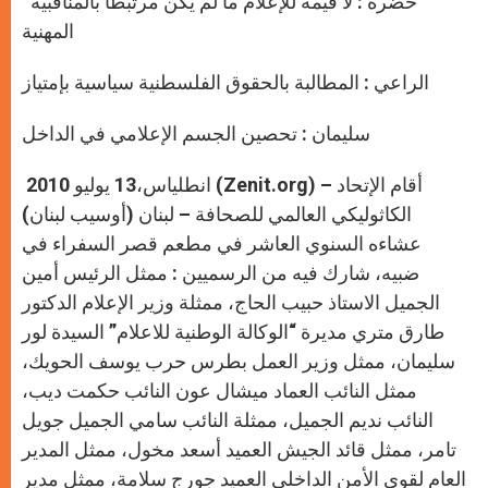
خضره : لا قيمة للإعلام ما لم يكن مرتبطاً بالمناقبية
p
e
k
r
المهنية
الراعي : المطالبة بالحقوق الفلسطنية سياسية بإمتياز
سليمان : تحصين الجسم الإعلامي في الداخل
انطلياس،13 يوليو 2010 (Zenit.org) – أقام الإتحاد
الكاثوليكي العالمي للصحافة – لبنان (أوسيب لبنان)
عشاءه السنوي العاشر في مطعم قصر السفراء في
ضبيه، شارك فيه من الرسميين : ممثل الرئيس أمين
الجميل الاستاذ حبيب الحاج، ممثلة وزير الإعلام الدكتور
طارق متري مديرة “الوكالة الوطنية للاعلام” السيدة لور
سليمان، ممثل وزير العمل بطرس حرب يوسف الحويك،
ممثل النائب العماد ميشال عون النائب حكمت ديب،
النائب نديم الجميل، ممثلة النائب سامي الجميل جويل
تامر، ممثل قائد الجيش العميد أسعد مخول، ممثل المدير
العام لقوى الأمن الداخلي العميد جورج سلامة، ممثل مدير