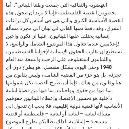
النهضوية والثقافية التي جمعت وطننا اللبناني”. أما
بخصوص القضية الفلسطينية فإننا لا نريد ان تتحول هذه
القضية الأساسية الكبرى والتي هي في أساس كل نزاعات
الشرق، وقد دفعنا ثمنها الغالي في لبنان الى مجرد مسألة
إنسانية يختلف عليها اللبنانيون، علينا ان نكون واعين
كإعلاميين عندما نتناول هذا الموضوع الشامل والواسع، لا
نستطيع ان نقارب الحقوق الإنسانية لإخواننا الفلسطينيين،
واللبنانيون استقبلوهم على الرحب والسعة منذ العام
1948 وحتى اليوم، بشكل منفصل، هو يطرح دون أي
تجزئة، بل هو جزء من القضية الشاملة، وليس بقانون من
هنا وقانون من هناك، فإما أن نطرح القضية بكل شموليتها
بما فيها من حقوق وواجبات، بما فيها من قضايا لبنانية
داخلية هو تحسين الإقتصاد وإعطاء اللبنانيين حقوقهم
الأساسية لأنها قضية دولية إقليمية، فلا يجب ان تتحول الى
مسألة لبنانية – لبنانية أو لبنانية – فلسطينية أو قضية
مسيحية – إسلامية، لذلك نطالبكم بطرح الموضوع