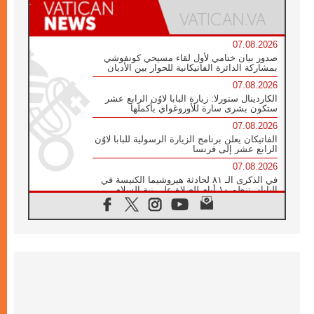
07.08.2026
صدور بيان ختامي لأول لقاء مسيحي كونفوشي
بمشاركة الدائرة الفاتيكانية للحوار بين الأديان
07.08.2026
الكاردينال ستورلا: زيارة البابا لاوُن الرابع عشر
ستكون بشرى سارة للأوروغواي بأكملها
07.08.2026
الفاتيكان يعلن برنامج الزيارة الرسولية للبابا لاوُن
الرابع عشر إلى فرنسا
07.08.2026
في الذكرى الـ ٨١ لحادثة هيروشيما الكنيسة في
اليابان تنظم ١٠ أيام للصلاة على نية السلام
07.08.2026
الكنيسة في الأوروغواي: زيارة البابا ستعزز
الإيمان والرجاء
06.08.2026
الاجتماع الشهري للمطارنة الموارنة
06.08.2026
الكاردينال روسي: زيارة البابا لاوُن إلى الأرجنتين
هي تكريم للبابا فرنسيس