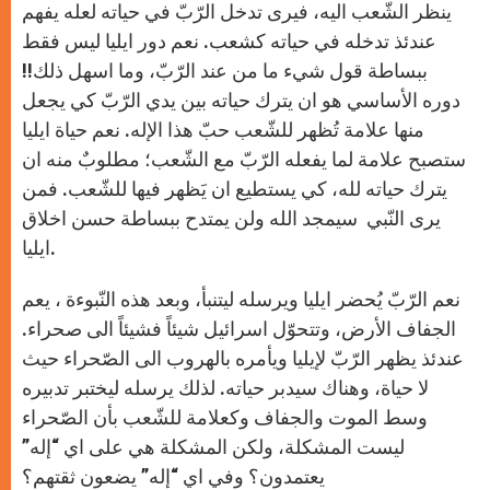
ينظر الشّعب اليه، فيرى تدخل الرّبّ في حياته لعله يفهم
عندئذ تدخله في حياته كشعب. نعم دور ايليا ليس فقط
ببساطة قول شيء ما من عند الرّبّ، وما اسهل ذلك!!
دوره الأساسي هو ان يترك حياته بين يدي الرّبّ كي يجعل
منها علامة تُظهر للشّعب حبّ هذا الإله. نعم حياة ايليا
ستصبح علامة لما يفعله الرّبّ مع الشّعب؛ مطلوبٌ منه ان
يترك حياته لله، كي يستطيع ان يَظهر فيها للشّعب. فمن
يرى النّبي سيمجد الله ولن يمتدح ببساطة حسن اخلاق
ايليا.
نعم الرّبّ يُحضر ايليا ويرسله ليتنبأ، وبعد هذه النّبوءة ، يعم
الجفاف الأرض، وتتحوّل اسرائيل شيئاً فشيئاً الى صحراء.
عندئذ يظهر الرّبّ لإيليا ويأمره بالهروب الى الصّحراء حيث
لا حياة، وهناك سيدبر حياته. لذلك يرسله ليختبر تدبيره
وسط الموت والجفاف وكعلامة للشّعب بأن الصّحراء
ليست المشكلة، ولكن المشكلة هي على اي “إله”
يعتمدون؟ وفي اي “إله” يضعون ثقتهم؟