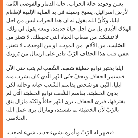
يعلن وجوده حالة الخراب، حالة الدمار والفوضى التّامة
لأرض اسرائيل، يصبح وسيلة في يد العناية الإلهية لإطعام
ايليا، وكأنّ الله يقول له ان هذا الخراب ليس من اجل
الهلاك الأبدي بل من اجل حياة جديدة. ومعه يقول لي ولك،
لا تتشكك من صعاب الحياة التي تحيطك، لا تتعثر من
الصّليب، من الآلام، من الموت، او من الوحدة… لا تتعثر.
ففي قلب هذا الجفاف الرّبّ قادر على ارسال من يَرويك.
ايليا يختبر توابع خطيئة شعبه. الشّعب لم يتب حتى الآن
فيستمر الجفاف ويجفّ حتّى النّهر الّذي كان يشرب منه
ايليا. النّبي هو شخص يقاسم الشّعب حياته وحالته لكن
بدون الخطيئة. يقاسم الشّعب توابع الخطيئة الّتي لم
يقترفها، فيرى الجفاف، يرى النّهر جافاً ولكنّه مازال يثق
بالرّبّ لأن الخطيئة لم تفسده، ومازال يرى عمل الله
الخلاصي.
فيظهر له الرّبّ ويأمره بشيء جديد، شيء اصعب،