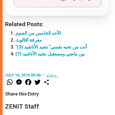
Related Posts:
الأحد الخامس من الصوم
معرفة الثالوث
"أنت من تحبه نفسي" نشيد الأناشيد (3)
بين ماضي ومستقبل نشيد الأناشيد (7)
روحانيّة
JULY 14, 2010 00:00
W
M
F
T
S
h
e
a
w
h
a
s
c
i
a
t
s
e
t
r
Share this Entry
s
e
b
t
e
A
n
o
e
p
g
o
r
ZENIT Staff
p
e
k
r