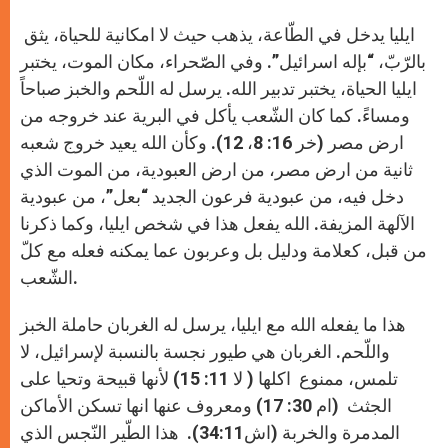
ايليا يدخل في الطّاعة، يذهب حيث لا امكانية للحياة، يثق
بالرّبّ، “بإله اسرائيل”. وفي الصّحراء، مكان الموت، يختبر
ايليا الحياة، يختبر تدبير الله. يرسل له اللّحم والخبز صباحاً
ومساءً. كما كان الشّعب يأكل في البرية عند خروجه من
ارض مصر (خر 16: 8، 12). وكأن الله يعيد خروج شعبه
ثانية من ارض مصر، من ارض العبودية، من الموت الذي
دخل فيه، من عبودية فرعون الجديد “بعل”، من عبودية
الآلهة المزيفة. الله يفعل هذا في شخص ايليا، وكما ذكرنا
من قبل، كعلامة ودليل بل وعربون عما يمكنه فعله مع كلّ
الشّعب.
هذا ما يفعله الله مع ايليا، يرسل له الغربان حاملة الخبز
واللّحم. الغربان هي طيور نجسة بالنسبة لإسرائيل، لا
تلمس، ممنوع اكلها ( لا 11: 15) لأنها قبيحة وتحيا على
الجثث (ام 30: 17) ومعروف عنها انها تسكن الأماكن
المدمرة والخربة (اش34:11). هذا الطّير النّجس الذي