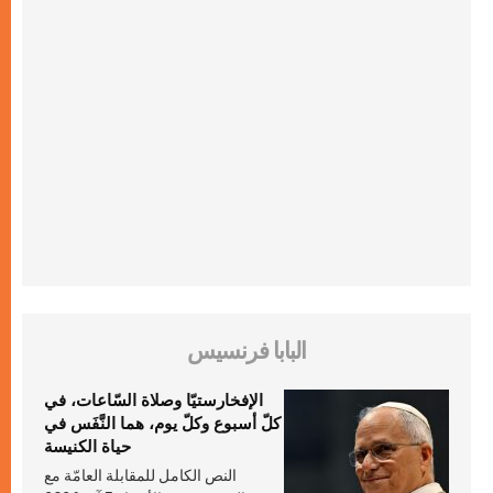
البابا فرنسيس
الإفخارستيّا وصلاة السّاعات، في
كلّ أسبوع وكلّ يوم، هما النَّفَس في
حياة الكنيسة
النص الكامل للمقابلة العامّة مع