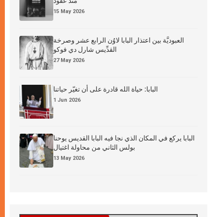
منذ عقود
15 May 2026
العبوديَّة بين اعتذار البابا لاوُن الرابع عشر وصرخة
القدِّيس شارل دي فوكو
27 May 2026
البابا: حياة الله قادرة على أن تغيّر حياتنا
1 Jun 2026
البابا يركع في المكان الذي نجا فيه البابا القديس يوحنا
بولس الثاني من محاولة اغتيال
13 May 2026