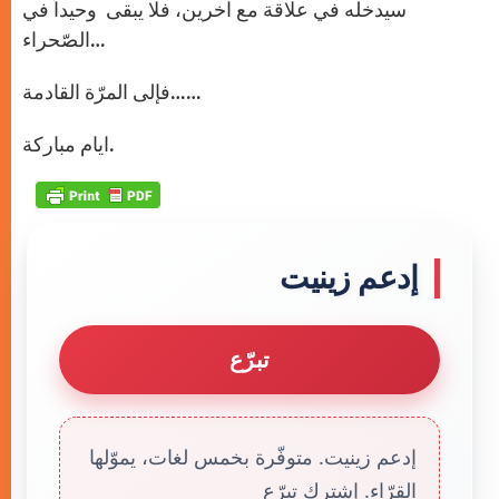
سيدخله في علاقة مع آخرين، فلا يبقى وحيداً في
الصّحراء…
فإلى المرّة القادمة……
ايام مباركة.
إدعم زينيت
تبرّع
إدعم زينيت. متوفّرة بخمس لغات، يموّلها
القرّاء. إشترك تبرّع