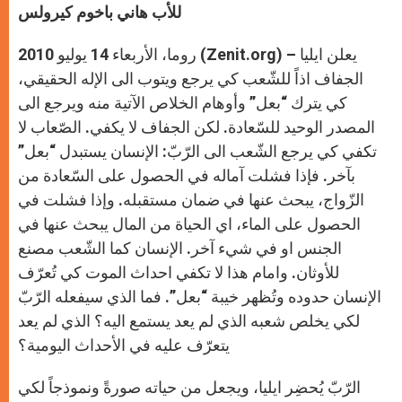
للأب هاني باخوم كيرولس
روما، الأربعاء 14 يوليو 2010 (Zenit.org) – يعلن ايليا
الجفاف اذاً للشّعب كي يرجع ويتوب الى الإله الحقيقي،
كي يترك “بعل” وأوهام الخلاص الآتية منه ويرجع الى
المصدر الوحيد للسّعادة. لكن الجفاف لا يكفي. الصّعاب لا
تكفي كي يرجع الشّعب الى الرّبّ: الإنسان يستبدل “بعل”
بآخر. فإذا فشلت آماله في الحصول على السّعادة من
الزّواج، يبحث عنها في ضمان مستقبله. وإذا فشلت في
الحصول على الماء، اي الحياة من المال يبحث عنها في
الجنس او في شيء آخر. الإنسان كما الشّعب مصنع
للأوثان. وامام هذا لا تكفي احداث الموت كي تُعرّف
الإنسان حدوده وتُظهر خيبة “بعل”. فما الذي سيفعله الرّبّ
لكي يخلص شعبه الذي لم يعد يستمع اليه؟ الذي لم يعد
يتعرّف عليه في الأحداث اليومية؟
الرّبّ يُحضِر ايليا، ويجعل من حياته صورةً ونموذجاً لكي