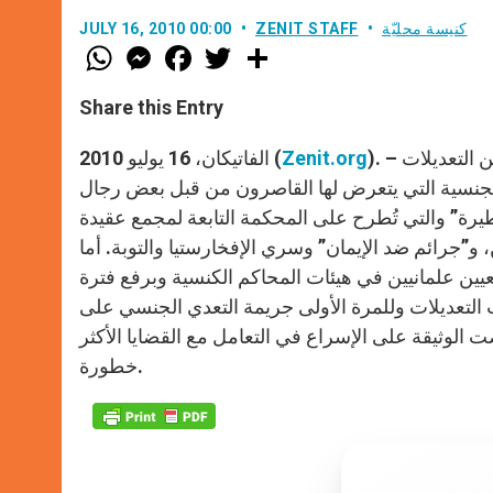
كنيسة محليّة
ZENIT STAFF
JULY 16, 2010 00:00
W
M
F
T
S
h
e
a
w
h
a
s
c
i
a
t
s
e
t
r
Share this Entry
s
e
b
t
e
A
n
o
e
p
g
o
r
). – راديو الفاتيكان – أصدر مجمع عقيدة الإيمان صباح الخميس وثيقة تتضمن التعديلات
Zenit.org
الفاتيكان، 16 يوليو 2010 (
p
e
k
لجنسية التي يتعرض لها القاصرون من قبل بعض رجال
r
خطيرة” والتي تُطرح على المحكمة التابعة لمجمع عقيدة
 و”جرائم ضد الإيمان” وسري الإفخارستيا والتوبة. أما
يين علمانيين في هيئات المحاكم الكنسية وبرفع فترة
تعديلات وللمرة الأولى جريمة التعدي الجنسي على
صت الوثيقة على الإسراع في التعامل مع القضايا الأكثر
خطورة.