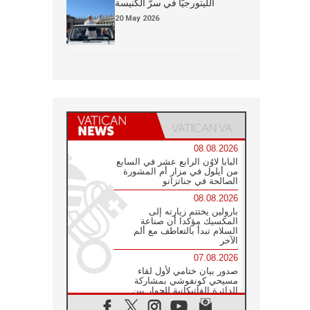
الليتورجيَّا في سرّ الكنيسة
20 May 2026
08.08.2026
البابا لاوُن الرابع عشر في السابع
من أيلول في مزار أم المشورة
الصالحة في جناتزانو
08.08.2026
بارولين يختتم زيارته إلى
المكسيك مؤكدا أن صناعة
السلام تبدأ بالتعاطف مع ألم
الآخر
07.08.2026
صدور بيان ختامي لأول لقاء
مسيحي كونفوشي بمشاركة
الدائرة الفاتيكانية للحوار بين
الأديان