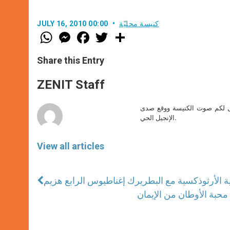
كنيسة محليّة
JULY 16, 2010 00:00
W
M
F
T
S
h
e
a
w
h
a
s
c
i
a
t
s
e
t
r
Share this Entry
s
e
b
t
e
A
n
o
e
p
g
o
r
ZENIT Staff
p
e
k
r
صل لكم صوت الكنيسة ووقع صدى
الإنجيل الحي.
View all articles
ية الأرثوذكسية مع البطريرك إغناطيوس الرابع هزيم
ن محبة الأوطان من الإيمان