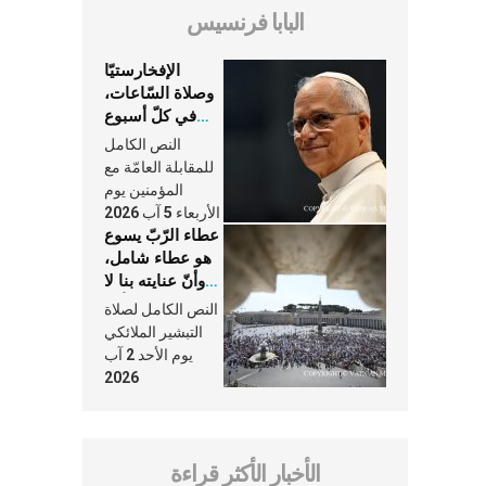
البابا فرنسيس
الإفخارستيّا
وصلاة السّاعات،
في كلّ أسبوع
وكلّ يوم، هما
النص الكامل
النَّفَس في حياة
للمقابلة العامّة مع
الكنيسة
المؤمنين يوم
الأربعاء 5 آب 2026
عطاء الرّبّ يسوع
هو عطاء شامل،
وأنّ عنايته بنا لا
تغيب عنّا أبدًا
النص الكامل لصلاة
التبشير الملائكي
يوم الأحد 2 آب
2026
الأخبار الأكثر قراءة