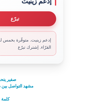
إدعم زينيت
تبرّع
إدعم زينيت. متوفّرة بخمس لغا
القرّاء. إشترك تبرّع
صفير يتحد
مشهد التواصل بين دو
كلمة ا