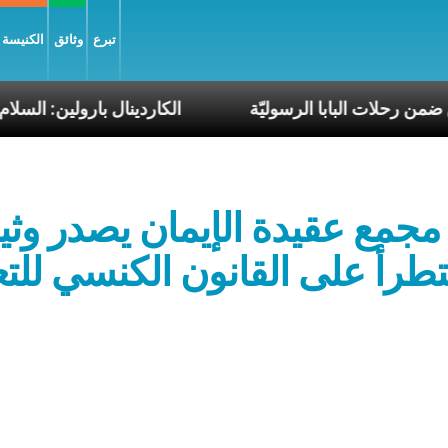
تبرع
وثائق
الكنيسة و
 والأرجنتين ضمن رحلات البابا الرسوليّة
الكاردينال بار
مجمع عقيدة الإيمان يصدر وثي
طرأ على القانون الكنسي للت