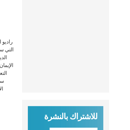
التي س
الدي
الإيمان
التع
سق
ال
للاشتراك بالنشرة