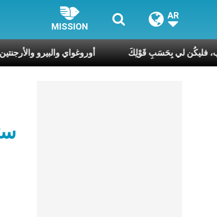
AR
MISSION
أَنَا أَمَةُ الرَّب، فليكُن لي بِحَسَبِ قَوْلِكَ
أوروغواي والبيرو
ست