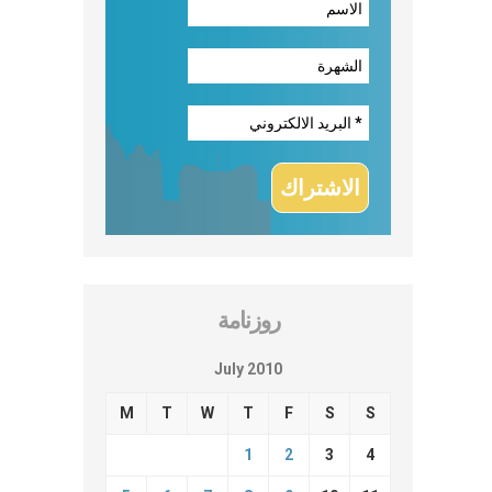
روزنامة
July 2010
M
T
W
T
F
S
S
1
2
3
4