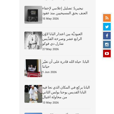
نيجيريا: تضليل إعلامي لإخفاء
العنف بحق المسيحيين منذ عقود
15 May 2026
العبوديَّة بين اعتذار البابا لاوُن
الرابع عشر وصرخة القدِّيس
شارل دي فوكو
27 May 2026
البابا: حياة الله قادرة على أن تغيّر
حياتنا
1 Jun 2026
البابا يركع في المكان الذي نجا فيه
البابا القديس يوحنا بولس الثاني
من محاولة اغتيال
13 May 2026