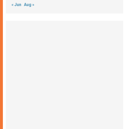
« Jun
Aug »