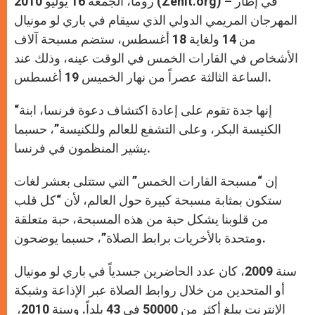
روما، الجمعة 16 يوليو 2010 (Zenit.org) – في إطار
p
e
k
r
المهرجان المريمي الدولي الذي سيقام في باري لو مونيال
من 14 ولغاية 18 أغسطس، ستضم مسبحة آلاف
الأشخاص في القارات الخمس في الوقت عينه، وذلك عند
الساعة الثالثة عصراً من نهار الخميس 19 أغسطس.
“إنها جدة تقوم على إعادة اكتشاف دعوة فرنسا، ابنة
الكنيسة البكر، وعلى التشفع للعالم وللكنيسة”، حسبما
يشير المنظمون في فرنسا.
إن “مسبحة القارات الخمس” التي ستتلى بعشر لغات
ستكون بمثابة مسبحة كبيرة حول العالم، لأن “كل قلب
من قلوبنا يشكل حبة من هذه المسبحة، حبة متعلقة
ومتحدة بالأخريات برابط الصلاة”، حسبما يوضحون.
سنة 2009، كان عدد الحاضرين جسدياً في باري لو مونيال
أو المتحدين من خلال روابط الصلاة عبر الإذاعة وشبكة
الإنترنت يبلغ أكثر من 50000 في 43 بلداً. وسنة 2010،