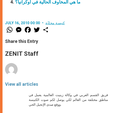
ما هي المخاوف الحالية في أوكرانيا؟
كنيسة محليّة
JULY 16, 2010 00:00
W
M
F
T
S
h
e
a
w
h
a
s
c
i
a
t
s
e
t
r
Share this Entry
s
e
b
t
e
A
n
o
e
p
g
o
r
ZENIT Staff
p
e
k
r
View all articles
فريق القسم العربي في وكالة زينيت العالمية يعمل في
مناطق مختلفة من العالم لكي يوصل لكم صوت الكنيسة
ووقع صدى الإنجيل الحي.