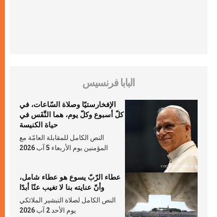
البابا فرنسيس
الإفخارستيّا وصلاة السّاعات، في
كلّ أسبوع وكلّ يوم، هما النَّفَس في
حياة الكنيسة
النص الكامل للمقابلة العامّة مع
المؤمنين يوم الأربعاء 5 آب 2026
عطاء الرّبّ يسوع هو عطاء شامل،
وأنّ عنايته بنا لا تغيب عنّا أبدًا
النص الكامل لصلاة التبشير الملائكي
يوم الأحد 2 آب 2026