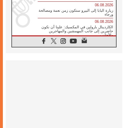
06.08.2026
زيارة البابا إلى البيرو ستكون زمن نعمة ومصالحة
ورجاء
06.08.2026
الكاردينال بارولين في المكسيك: علينا أن نكون
حاضرين إلى جانب المهمشين والمهاجرين
والأجانب
06.08.2026
البابا لاوُن الرابع عشر للشباب في أسيزي:
"أوروبا والعالم يبحثان اليوم عن قديسين جُدد
فيكم"
06.08.2026
البابا في أسيزي يتحدث إلى الشباب المشاركين
في لقاء الشباب الفرنسيسكاني
06.08.2026
البابا لاوُن الرابع عشر يبرق معزيا بوفاة
الكاردينال جوليو دوارتي لانغا
05.08.2026
في مقابلته العامة مع المؤمنين البابا لاوُن الرابع
عشر يواصل الحديث عن الدستور في الليتورجيا
المقدسة مسلطا الضوء على صلاة الكنيسة
05.08.2026
البابا لاوُن الرابع عشر يزور في تشرين الثاني
٢٠٢٦ أوروغواي والأرجنتين وبيرو