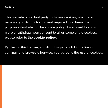
AR
Notice
x
This website or its third party tools use cookies, which are
necessary to its functioning and required to achieve the
purposes illustrated in the cookie policy. If you want to know
مسبحة القارات الخمس في 19
more or withdraw your consent to all or some of the cookies,
please refer to the
cookie policy
.
أغسطس عند الساعة الثالثة عصراً
By closing this banner, scrolling this page, clicking a link or
continuing to browse otherwise, you agree to the use of cookies.
جِدة كبيرة في المهرجان المريمي الدولي