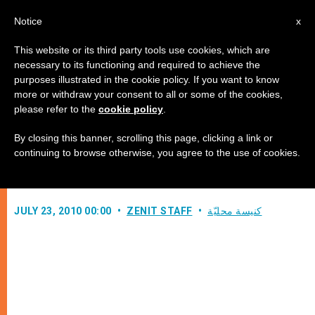
AR
Notice
x
This website or its third party tools use cookies, which are
necessary to its functioning and required to achieve the
purposes illustrated in the cookie policy. If you want to know
إعداد كتاب مقدس مسكوني مخطوط
more or withdraw your consent to all or some of the cookies,
please refer to the
cookie policy
.
باليد بمشاركة البابا
By closing this banner, scrolling this page, clicking a link or
continuing to browse otherwise, you agree to the use of cookies.
–
كنيسة محليّة
ZENIT STAFF
JULY 23, 2010 00:00