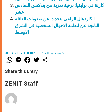
كارثة في بوليفيا: برقية تعزية من بندكتس السادس
عشر
الكاردينال الراعي يتحدث عن صعوبات العائلة
الناتجة عن انظمة الاحوال الشخصية في الشرق
الاوسط
كنيسة محليّة
JULY 23, 2010 00:00
W
M
F
T
S
h
e
a
w
h
a
s
c
i
a
t
s
e
t
r
Share this Entry
s
e
b
t
e
A
n
o
e
p
g
o
r
ZENIT Staff
p
e
k
r