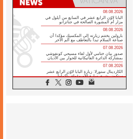
08.08.2026
البابا لاوُن الرابع عشر في السابع من أيلول في
مزار أم المشورة الصالحة في جناتزانو
08.08.2026
بارولين يختتم زيارته إلى المكسيك مؤكدا أن
صناعة السلام تبدأ بالتعاطف مع ألم الآخر
07.08.2026
صدور بيان ختامي لأول لقاء مسيحي كونفوشي
بمشاركة الدائرة الفاتيكانية للحوار بين الأديان
07.08.2026
الكاردينال ستورلا: زيارة البابا لاوُن الرابع عشر
ستكون بشرى سارة للأوروغواي بأكملها
07.08.2026
الفاتيكان يعلن برنامج الزيارة الرسولية للبابا لاوُن
الرابع عشر إلى فرنسا
07.08.2026
في الذكرى الـ ٨١ لحادثة هيروشيما الكنيسة في
اليابان تنظم ١٠ أيام للصلاة على نية السلام
07.08.2026
الكنيسة في الأوروغواي: زيارة البابا ستعزز
الإيمان والرجاء
06.08.2026