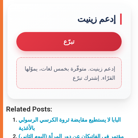
إدعم زينيت
تبرّع
إدعم زينيت. متوفّرة بخمس لغات، يموّلها
القرّاء. إشترك تبرّع
Related Posts:
البابا لا يستطيع مقايضة ثروة الكرسي الرسولي
بالأغذية
مؤتمر في الفاتيكان عن دور المرأة (اليوم الثاني)