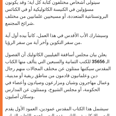
سيتولى أشخاص مختلفون كتابة كل آية؛ وقد يكونون
مسؤولين في الكنيسة الكاثوليكية أو في الكنائس
البروتستانتية المتعددة، أو مسيحيين علمانيين من مختلف
شرائح المجتمع.
وسيشارك الأب الأقدس في هذا العمل، كاتباً بيده أول آية
من سفر التكوين وآخر آية من سفر الرؤيا.
يعلن بيان مجلس أساقفة الفيليبين الكاثوليك أن الفصول
الـ 35656 للكتب الثمانية والسبعين التي يتألف منها الكتاب
المقدس سيكتبها ممثلون عن مختلف المجالات منهم رجال
دين وعلمانيون قادمون من مناطق ريفية أو مدينية،
وعمال مهاجرون وشبان ومزارعون وصيادون وأعضاء في
الحكومة، أو مجلس الشيوخ، وممثلون عن المدارس
وسكان أصليون.
سيشمل هذا الكتاب المقدس عمودين، العمود الأول يقدم
النص بالانكليزية، والثاني يقدم النص بإحدى اللغات الثماني