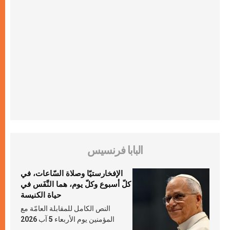
البابا فرنسيس
الإفخارستيّا وصلاة السّاعات، في
كلّ أسبوع وكلّ يوم، هما النَّفَس في
حياة الكنيسة
النص الكامل للمقابلة العامّة مع
المؤمنين يوم الأربعاء 5 آب 2026