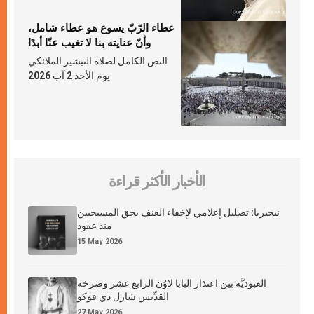
عطاء الرّبّ يسوع هو عطاء شامل،
وأنّ عنايته بنا لا تغيب عنّا أبدًا
النص الكامل لصلاة التبشير الملائكي
يوم الأحد 2 آب 2026
الأخبار الأكثر قراءة
نيجيريا: تضليل إعلامي لإخفاء العنف بحق المسيحيين
منذ عقود
15 May 2026
العبوديَّة بين اعتذار البابا لاوُن الرابع عشر وصرخة
القدِّيس شارل دي فوكو
27 May 2026