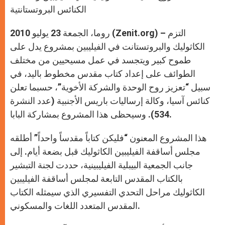
p
e
k
r
الكنائس البروتستانتية
روما، الجمعة 23 يوليو 2010 (Zenit.org) – التزم
الكاثوليك والبروتستانت في الفيليبين بمشروع يدل على
طموح كبير ويتجسد في عمل مسيحيين من مختلف
الطوائف على إعداد كتاب مقدس مخطوط باليد، في
سبيل “تعزيز روح الوحدة والشركة الأخوية”، حسبما تعلن
كنائس آسيا، وكالة إرساليات باريس الأجنبية (عدد النشرة
534). وسيحظى هذا المشروع بمشاركة البابا.
هذا المشروع المعنون “فليكن كتاباً مقدساً واحداً” أطلقه
مجلس أساقفة الفيليبين الكاثوليك قبل بضعة أيام. إلى
جانب الجمعية البيبلية الفيليبينية، حددت لجنة التبشير
بالكتاب المقدس التابعة لمجلس أساقفة الفيليبين
الكاثوليك مراحل التحدي التفسيري الذي سيمثله الكتاب
المقدس المتعدد اللغات والمسكوني.