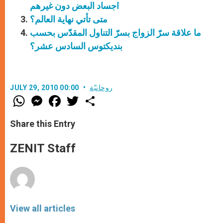
اجساد البعض دون غيرهم
متى تأتي نهاية العالم؟
ما علاقة سرّ الزواج بسرّ التناول المقدّس بحسب
بنديكتوس السادس عشر؟
روحانيّة
JULY 29, 2010 00:00
W
M
F
T
S
h
e
a
w
h
a
s
c
i
a
t
s
e
t
r
Share this Entry
s
e
b
t
e
A
n
o
e
p
g
o
r
ZENIT Staff
p
e
k
r
View all articles