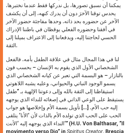
يمكننا أن نسبق تصورها، بل ندركها فقط عندما نختبرها.
يحدس توقنا الآخرَ دون أن يدرك كنهه، إلى أن يكشف
الآخر عن حضوره بحد ذاته. وحدها مفاجئة حضور الآخر
في أفقنا وحضوره الفعلي يوقظان في باطننا الإدراك
الحسي لحاجتنا إليه، ويدفعاننا إلى الاعتراف بميلنا إلى
الثقة.
لنا في هذا المجال مثال في علاقة الطفل بأمه. فالفعل
الشخصاني الأول الذي يقوم به الإنسان – بحسب فون
بالتازار – هو البسمة التي تعبر عن كيانه الشخصاني الذي
يسمو الوجود النباتي والحيواني، وعليه يشبه اللاهوتي
استيقاظنا إلى الثقة بالله وإلى دعوتنا الإلهية بـ “طفل
يستيقظ على الوعي الذاتي في إصغائه للنداء الذي يوجهه
إليه حب الأم. […] تأويل بسمة الأم وإخلاصها هو جواب
الحب على الحب الذي تولده الأم بالذات لأن ‘الأنا‘ يتلقى
النداء الذي يوجهه إليه ‘الأنت‘” (H.U. Von Balthasar, “Il
movimento verso Dio” in
Spiritus Creator
, Brescia