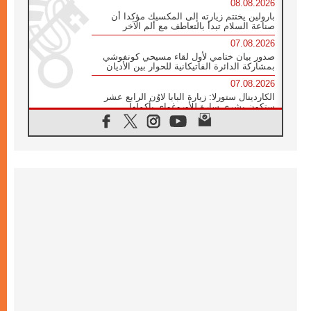
08.08.2026
بارولين يختتم زيارته إلى المكسيك مؤكدا أن
صناعة السلام تبدأ بالتعاطف مع ألم الآخر
07.08.2026
صدور بيان ختامي لأول لقاء مسيحي كونفوشي
بمشاركة الدائرة الفاتيكانية للحوار بين الأديان
07.08.2026
الكاردينال ستورلا: زيارة البابا لاوُن الرابع عشر
ستكون بشرى سارة للأوروغواي بأكملها
07.08.2026
الفاتيكان يعلن برنامج الزيارة الرسولية للبابا لاوُن
الرابع عشر إلى فرنسا
07.08.2026
في الذكرى الـ ٨١ لحادثة هيروشيما الكنيسة في
اليابان تنظم ١٠ أيام للصلاة على نية السلام
07.08.2026
الكنيسة في الأوروغواي: زيارة البابا ستعزز
الإيمان والرجاء
06.08.2026
الاجتماع الشهري للمطارنة الموارنة
06.08.2026
الكاردينال روسي: زيارة البابا لاوُن إلى الأرجنتين
هي تكريم للبابا فرنسيس