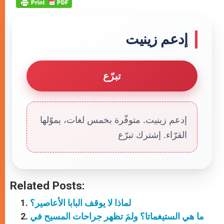
إدعم زينيت
تبرّع
إدعم زينيت. متوفّرة بخمس لغات، يموّلها
القرّاء. إشترك تبرّع
Related Posts:
لماذا لا يوقف البابا الأعاصير؟
ما هي الستيغماتا؟ ولمَ تظهر جراحات المسيح في