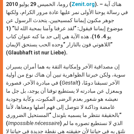
). – هناك آية
Zenit.org
روما، الخميس 29 يوليو 2010 (
في رسالة يوحنا الأولى نمر عليها عادة مرور الكرام، ولكنها
جوهر مكنون إيماننا كمسيحيين. يتحدث الرسول عن
موضوع إيماننا فيقول: “لقد عرفنا وآمنا بمحبة الله لنا” (1
يو 4، 16). هذه الآية هي إلى حد ما كنه عنوان كتاب
اللاهوتي فون بالتازار “وحده الحب يستحق الإيمان”
(Glaubhaft ist nur Liebe).
إن مصداقية الآخر وإمكانية الثقة به هما أمران يسيران
سوية، ولكن خبرتنا الظواهرية تبين أن هناك نوع من أولية
) الآخر تسبقنا دومًا،
Gestalt
في مبادرة الآخر. فصورة (
وبمعزل عن مبادرته لا يستطيع توقنا أن يوجد، بل جل ما
نعيشه هو شعور بعدم الرضى المكبوت، وكآبة وجودية
غامضة وداكنة لا نتوصل إلى فهم أصلها ومعناها، لأننا
بالحقيقة ننتظر ما يسميه بلوندل “المستحيل الضروري”
) الذي لا نستطيع تصوره ما لم
Impossible nécessaire
(
نلتق به في حياتنا لأن حقيقته هي نقطة جديدة في حياتنا لا