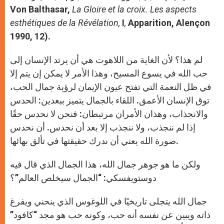
Von Balthasar,
La Gloire et la croix. Les aspects
esthétiques de la Révélation,
I
,
Apparition, Alençon
1990, 12).
لم هذا؟ لأن الغاية من اللاهوت هي أن يرتد الإنسان إلى
حب الله في يسوع المسيح، وهذا الأمر لا يمكن إن يتم إلا
في ظل النعمة التي تفتح عيون الإيمان لرؤية جمال الحب،
توق الإنسان الأعمق. اللقاء بالجمال يتميز ببعدين: الحدس
والانجذاب، وهذان الأمران مرتبطان: فنحن لا نحدس حقًا
إذا لم ننجذب، ولا ننجذب إلا بعد أن نحدس. أن نحدس
صورة الله يعني أن ندرك حقيقتها في تألق بهائها.
ولكن ما هو جوهر جمال الله، هذا الجمال الذي قال فيه
دوستويفسكي: “الجمال سيخلص العالم”؟
جمال الله يتجلى تاريخيًا في اللوغوس الذي ينحني ويفرغ
ذاته ويبين عن نفسه أنه حب، وكونه حب هو مجد “كافود”