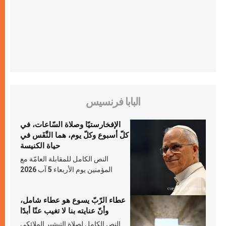
البابا فرنسيس
الإفخارستيّا وصلاة السّاعات، في
كلّ أسبوع وكلّ يوم، هما النَّفَس في
حياة الكنيسة
النص الكامل للمقابلة العامّة مع
المؤمنين يوم الأربعاء 5 آب 2026
عطاء الرّبّ يسوع هو عطاء شامل،
وأنّ عنايته بنا لا تغيب عنّا أبدًا
النص الكامل لصلاة التبشير الملائكي