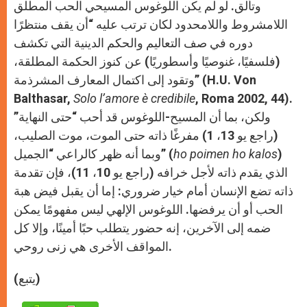
وتألق. لو لم يكن اللوغوس المسيحي الحب المطلق
اللامشروط واللامحدود لكان ترتب عليه “أن يقف منتظرًا
دوره في صف التعاليم والحكم الدينية التي تكشف
(فلسفيًا، غنوصيًا وأسطوريًا) عن كنوز الحكمة المطلقة،
وتقود إلى اكتمال المعارف المشرذمة” (H.U. Von
Balthasar,
Solo l’amore è credibile
, Roma 2002, 44).
ولكن، بما أن المسيح-اللوغوس قد أحب “حتى النهاية”
(راجع يو 13، 1) مفرغًا ذاته حتى الموت، موت الصليب،
)
ho poimen ho kalos
وبما أنه ظهر كالراعي “الجميل” (
الذي يقدم ذاته لأجل خرافه (راجع يو 10، 11)، فإن تقدمة
ذاته تضع الإنسان أمام خيار ضروري: إما أن يقبل فيض هبة
الحب أو أن يرفضها. اللوغوس الإلهي ليس مفهومًا يمكن
ضمه إلى الآخرين، إنه حضور يتطلب حبًا أمينًا، وإلا كل
المواقف الأخرى هي زنى روحي.
(يتبع)